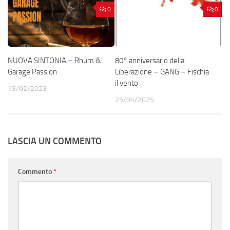
0
0
NUOVA SINTONIA – Rhum &
80° anniversario della
Garage Passion
Liberazione – GANG – Fischia
il vento
13/02/2023
25/04/2025
LASCIA UN COMMENTO
Commento
*