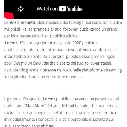
Lorenz Simonetti
, idolo musicale dei teenager sui social con più di 5
milioni di like, sorprende sia i suoi follower, pubblicando un brano
per loro inaspettato, che il pubblico adulto.
Lorenz
, 19 anni, ogni giorno da agosto 2020 pubblica
quotidianamente contenuti musicali divenuti virali su Tik Tok e ad
inizio febbraio, spinto dai suoi fans, pubblica il suo primo singolo
pop “
Disegna Un Cielo
”, dal titolo scelto dai suoi follower stessi,
riscuotendo grande interesse nel web, nelle piattaforme streaming
e tra gli addetti ai lavori del settore musicale.
Il giorno di Pasquetta,
Lorenz
pubblica una versione personale del
noto brano “
Ciao Mare
” del grande
Raul Casadei
che mantiene la
melodia del brano originale nel ritornello, ma allo stesso tempo è
immediatamente riconoscibile lo stile personale di Lorenz a cui i
suoi ascoltatori sono abituati.