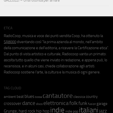
GALLUZZI – Una rotonda per amare
ETICA
RadioCoop, musica e voce dei punti vendita Coop, ha ottenuto la
SA8000
diventando così "la prima azienda al mondo, nell'ambito
della comunicazione e dell'editoria, a ricevere la Certificazione etica".
Dal punto di vista artistico e culturale, Radiocoop vanta un primato:
ascolta tutto quello che viene inviato in redazione, e appena può, lo
recensisce, e in alcuni casi, chiede collaborazione agli artisti.
Radiocoop sostiene l'arte, la cultura e la musica di ogni genere.
TAG CLOUD
cantautore
blues
beat
country
ambient
classica
bossa
elettronica
dance
folk
funk
crossover
garage
fusion
disco
indie
italiani
jazz
hip hop
Grunge;
hard rock
indie pop