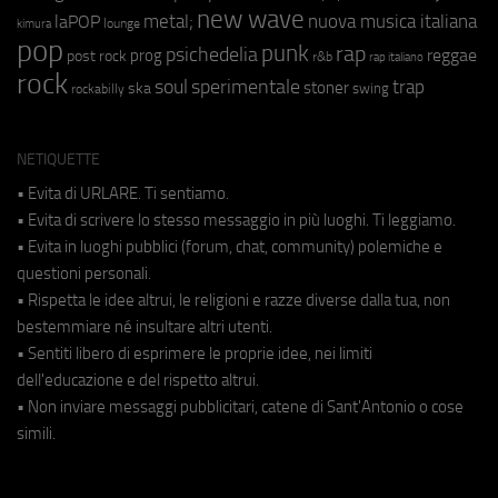
new wave
metal;
nuova musica italiana
laPOP
lounge
kimura
pop
punk
rap
psichedelia
reggae
prog
post rock
r&b
rap italiano
rock
soul
sperimentale
trap
stoner
ska
swing
rockabilly
NETIQUETTE
• Evita di URLARE. Ti sentiamo.
• Evita di scrivere lo stesso messaggio in più luoghi. Ti leggiamo.
• Evita in luoghi pubblici (forum, chat, community) polemiche e
questioni personali.
• Rispetta le idee altrui, le religioni e razze diverse dalla tua, non
bestemmiare né insultare altri utenti.
• Sentiti libero di esprimere le proprie idee, nei limiti
dell'educazione e del rispetto altrui.
• Non inviare messaggi pubblicitari, catene di Sant'Antonio o cose
simili.