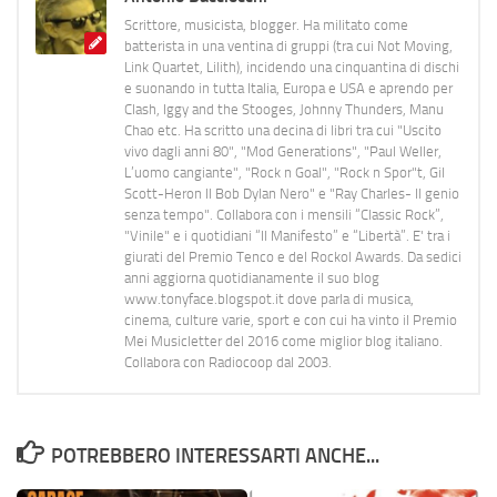
Scrittore, musicista, blogger. Ha militato come
batterista in una ventina di gruppi (tra cui Not Moving,
Link Quartet, Lilith), incidendo una cinquantina di dischi
e suonando in tutta Italia, Europa e USA e aprendo per
Clash, Iggy and the Stooges, Johnny Thunders, Manu
Chao etc. Ha scritto una decina di libri tra cui "Uscito
vivo dagli anni 80", "Mod Generations", "Paul Weller,
L’uomo cangiante", "Rock n Goal", "Rock n Spor"t, Gil
Scott-Heron Il Bob Dylan Nero" e "Ray Charles- Il genio
senza tempo". Collabora con i mensili “Classic Rock”,
"Vinile" e i quotidiani “Il Manifesto” e “Libertà”. E' tra i
giurati del Premio Tenco e del Rockol Awards. Da sedici
anni aggiorna quotidianamente il suo blog
www.tonyface.blogspot.it dove parla di musica,
cinema, culture varie, sport e con cui ha vinto il Premio
Mei Musicletter del 2016 come miglior blog italiano.
Collabora con Radiocoop dal 2003.
POTREBBERO INTERESSARTI ANCHE...