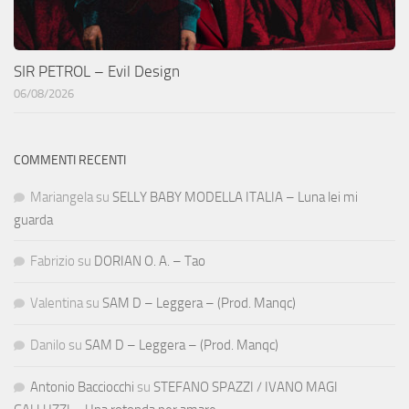
SIR PETROL – Evil Design
06/08/2026
COMMENTI RECENTI
Mariangela
su
SELLY BABY MODELLA ITALIA – Luna lei mi
guarda
Fabrizio
su
DORIAN O. A. – Tao
Valentina
su
SAM D – Leggera – (Prod. Manqc)
Danilo
su
SAM D – Leggera – (Prod. Manqc)
Antonio Bacciocchi
su
STEFANO SPAZZI / IVANO MAGI