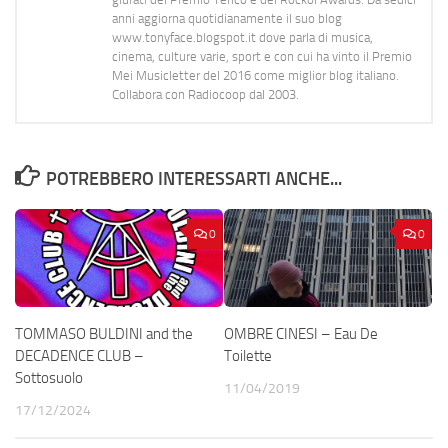
anni aggiorna quotidianamente il suo blog
www.tonyface.blogspot.it dove parla di musica,
cinema, culture varie, sport e con cui ha vinto il Premio
Mei Musicletter del 2016 come miglior blog italiano.
Collabora con Radiocoop dal 2003.
POTREBBERO INTERESSARTI ANCHE...
0
0
TOMMASO BULDINI and the
OMBRE CINESI – Eau De
DECADENCE CLUB –
Toilette
Sottosuolo
11/04/2019
17/12/2024