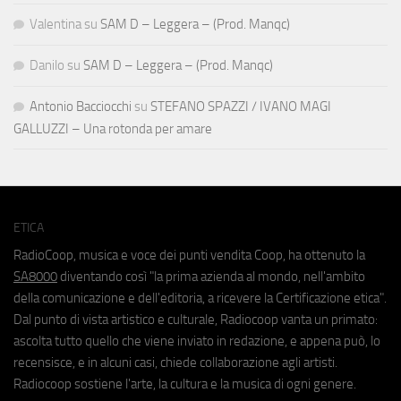
Valentina
su
SAM D – Leggera – (Prod. Manqc)
Danilo
su
SAM D – Leggera – (Prod. Manqc)
Antonio Bacciocchi
su
STEFANO SPAZZI / IVANO MAGI
GALLUZZI – Una rotonda per amare
ETICA
RadioCoop, musica e voce dei punti vendita Coop, ha ottenuto la
SA8000
diventando così "la prima azienda al mondo, nell'ambito
della comunicazione e dell'editoria, a ricevere la Certificazione etica".
Dal punto di vista artistico e culturale, Radiocoop vanta un primato:
ascolta tutto quello che viene inviato in redazione, e appena può, lo
recensisce, e in alcuni casi, chiede collaborazione agli artisti.
Radiocoop sostiene l'arte, la cultura e la musica di ogni genere.