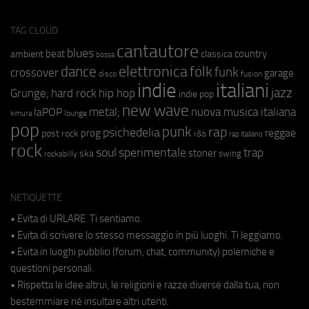
TAG CLOUD
cantautore
blues
beat
country
ambient
classica
bossa
elettronica
dance
folk
funk
crossover
garage
fusion
disco
indie
italiani
jazz
hip hop
Grunge;
hard rock
indie pop
new wave
metal;
nuova musica italiana
laPOP
lounge
kimura
pop
punk
rap
psichedelia
reggae
prog
post rock
r&b
rap italiano
rock
soul
sperimentale
trap
stoner
ska
swing
rockabilly
NETIQUETTE
• Evita di URLARE. Ti sentiamo.
• Evita di scrivere lo stesso messaggio in più luoghi. Ti leggiamo.
• Evita in luoghi pubblici (forum, chat, community) polemiche e
questioni personali.
• Rispetta le idee altrui, le religioni e razze diverse dalla tua, non
bestemmiare né insultare altri utenti.