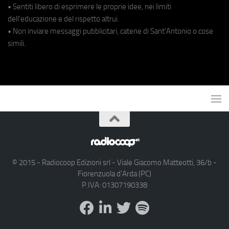
• Sentiti libero di esprimere le proprie idee, nei limiti
dell'educazione e del rispetto altrui.
• Non inviare messaggi pubblicitari, catene di Sant'Antonio o cose
simili.
© 2015 - Radiocoop Edizioni srl - Viale Giacomo Matteotti, 36/b -
Fiorenzuola d'Arda (PC)
P.IVA: 01307190338