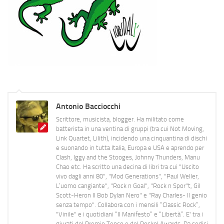
Antonio Bacciocchi
Scrittore, musicista, blogger. Ha militato come
batterista in una ventina di gruppi (tra cui Not Moving,
Link Quartet, Lilith), incidendo una cinquantina di dischi
e suonando in tutta Italia, Europa e USA e aprendo per
Clash, Iggy and the Stooges, Johnny Thunders, Manu
Chao etc. Ha scritto una decina di libri tra cui "Uscito
vivo dagli anni 80", "Mod Generations", "Paul Weller,
L’uomo cangiante", "Rock n Goal", "Rock n Spor"t, Gil
Scott-Heron Il Bob Dylan Nero" e "Ray Charles- Il genio
senza tempo". Collabora con i mensili “Classic Rock”,
"Vinile" e i quotidiani “Il Manifesto” e “Libertà”. E' tra i
giurati del Premio Tenco e del Rockol Awards. Da sedici