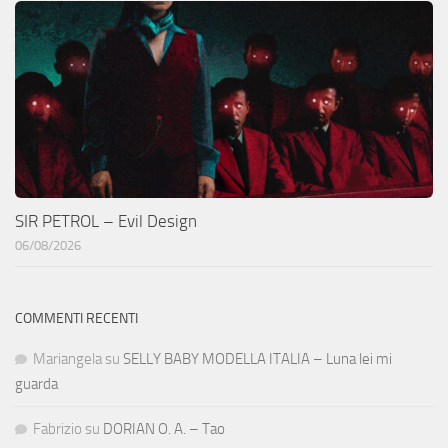
SIR PETROL – Evil Design
06/08/2026
COMMENTI RECENTI
Mariangela
su
SELLY BABY MODELLA ITALIA – Luna lei mi
guarda
Fabrizio
su
DORIAN O. A. – Tao