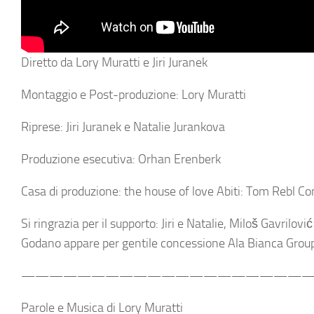
Diretto da Lory Muratti e Jiri Juranek
Montaggio e Post-produzione: Lory Muratti
Riprese: Jiri Juranek e Natalie Jurankova
Produzione esecutiva: Orhan Erenberk
Casa di produzione: the house of love Abiti: Tom Rebl Con
Si ringrazia per il supporto: Jiri e Natalie, Miloš Gavrilo
Godano appare per gentile concessione Ala Bianca Group 
—————————————————————
Parole e Musica di Lory Muratti