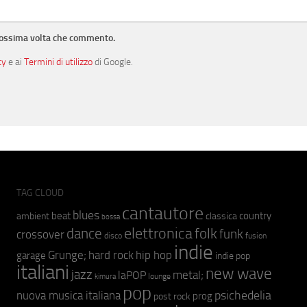
prossima volta che commento.
cy
e ai
Termini di utilizzo
di Google.
TAG CLOUD
cantautore
blues
beat
country
ambient
classica
bossa
elettronica
dance
folk
funk
crossover
fusion
disco
indie
hip hop
Grunge;
hard rock
garage
indie pop
italiani
new wave
jazz
metal;
laPOP
lounge
kimura
pop
psichedelia
nuova musica italiana
prog
post rock