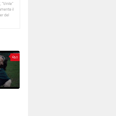
 "Vinile"
namente il
er del
0