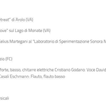
reat” di Arolo (VA)
 love” sul Lago di Monate (VA)
Xelius Martegani al “Laboratorio di Sperimentazione Sonora N
io (FC)
forte, basso, chitarre elettriche Cristiano Godano: Voce Davi
Casali Eschmann: Flauto, flauto basso
sicali