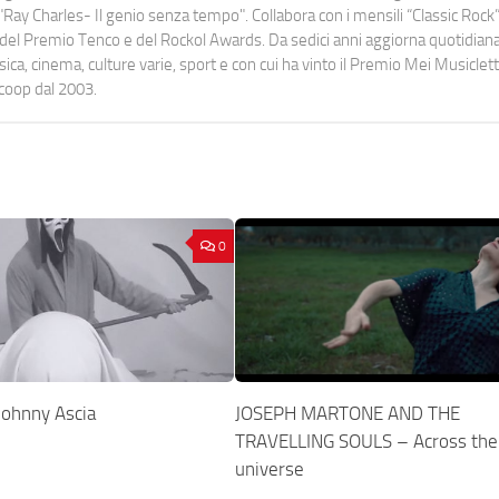
Ray Charles- Il genio senza tempo". Collabora con i mensili “Classic Rock”,
urati del Premio Tenco e del Rockol Awards. Da sedici anni aggiorna quotidia
a, cinema, culture varie, sport e con cui ha vinto il Premio Mei Musiclett
ocoop dal 2003.
0
ohnny Ascia
JOSEPH MARTONE AND THE
TRAVELLING SOULS – Across the
universe