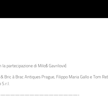
 la partecipazione di Miloš Gavrilović
vić & Bric à Brac Antiques Prague, Filippo Maria Gallo e Tom Re
S.r.l.
————————————————-