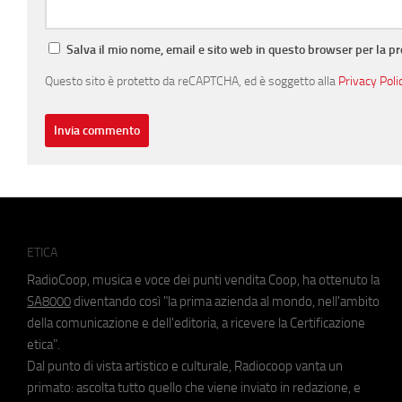
Salva il mio nome, email e sito web in questo browser per la 
Questo sito è protetto da reCAPTCHA, ed è soggetto alla
Privacy Poli
ETICA
RadioCoop, musica e voce dei punti vendita Coop, ha ottenuto la
SA8000
diventando così "la prima azienda al mondo, nell'ambito
della comunicazione e dell'editoria, a ricevere la Certificazione
etica".
Dal punto di vista artistico e culturale, Radiocoop vanta un
primato: ascolta tutto quello che viene inviato in redazione, e