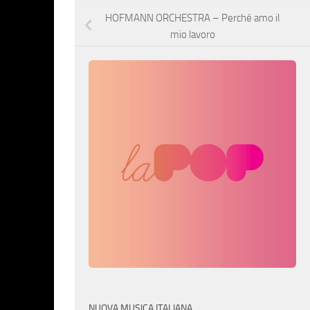
HOFMANN ORCHESTRA – Perché amo il
mio lavoro
NUOVA MUSICA ITALIANA