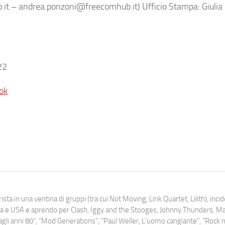
t – andrea.ponzoni@freecomhub.it) Ufficio Stampa: Giulia 
22
ok
ista in una ventina di gruppi (tra cui Not Moving, Link Quartet, Lilith), inc
uropa e USA e aprendo per Clash, Iggy and the Stooges, Johnny Thunders, 
o dagli anni 80", "Mod Generations", "Paul Weller, L’uomo cangiante", "Rock n