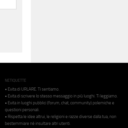
NETIQUETTE
• Evita di URLARE. Ti sentiamo.
• Evita di scrivere lo stesso messaggio in più luoghi. Ti leggiamo.
• Evita in luoghi pubblici (forum, chat, community) polemiche e
questioni personali.
• Rispetta le idee altrui, le religioni e razze diverse dalla tua, non
bestemmiare né insultare altri utenti.