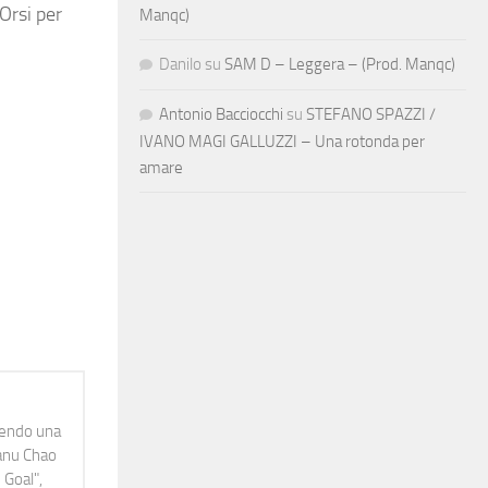
Orsi per
Manqc)
Danilo
su
SAM D – Leggera – (Prod. Manqc)
Antonio Bacciocchi
su
STEFANO SPAZZI /
IVANO MAGI GALLUZZI – Una rotonda per
amare
idendo una
Manu Chao
 Goal",