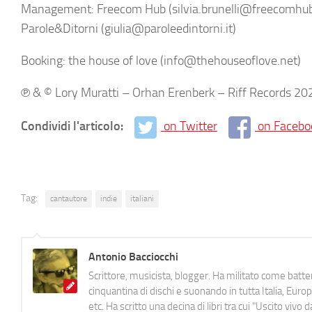
Management: Freecom Hub (silvia.brunelli@freecomhub.i
Parole&Ditorni (giulia@paroleedintorni.it)
Booking: the house of love (info@thehouseoflove.net)
℗ & © Lory Muratti – Orhan Erenberk – Riff Records 20
Condividi l'articolo:
on Twitter
on Facebo
Tag:
cantautore
indie
italiani
Antonio Bacciocchi
Scrittore, musicista, blogger. Ha militato come batter
cinquantina di dischi e suonando in tutta Italia, E
etc. Ha scritto una decina di libri tra cui "Uscito viv