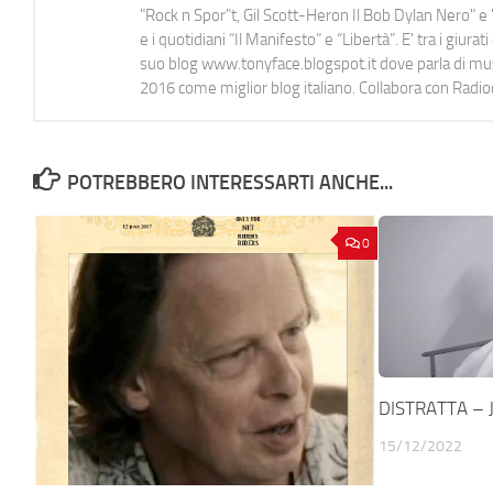
"Rock n Spor"t, Gil Scott-Heron Il Bob Dylan Nero" e "
e i quotidiani “Il Manifesto” e “Libertà”. E' tra i gi
suo blog www.tonyface.blogspot.it dove parla di music
2016 come miglior blog italiano. Collabora con Radi
POTREBBERO INTERESSARTI ANCHE...
0
DISTRATTA – J
15/12/2022