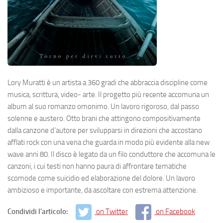
Lory Muratti è un artista a 360 gradi che abbraccia discipline come
musica, scrittura, video- arte. Il progetto più recente accomuna un
album al suo romanzo omonimo. Un lavoro rigoroso, dal passo
solenne e austero. Otto brani che attingono compositivamente
dalla canzone d’autore per svilupparsi in direzioni che accostano
afflati rock con una vena che guarda in modo più evidente alla new
wave anni 80. Il disco è legato da un filo conduttore che accomuna le
canzoni, i cui testi non hanno paura di affrontare tematiche
scomode come suicidio ed elaborazione del dolore. Un lavoro
ambizioso e importante, da ascoltare con estrema attenzione.
Condividi l'articolo:
on Twitter
on Facebook