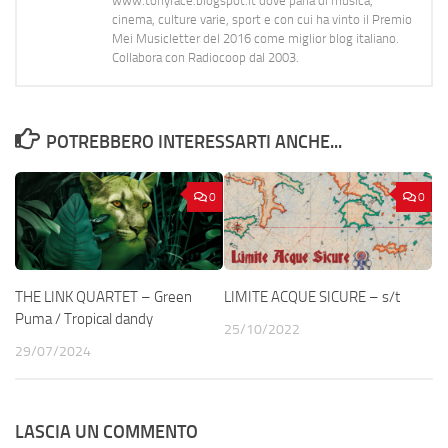
www.tonyface.blogspot.it dove parla di musica,
cinema, culture varie, sport e con cui ha vinto il Premio
Mei Musicletter del 2016 come miglior blog italiano.
Collabora con Radiocoop dal 2003.
POTREBBERO INTERESSARTI ANCHE...
0
0
THE LINK QUARTET – Green
LIMITE ACQUE SICURE – s/t
Puma / Tropical dandy
25/10/2022
29/07/2024
LASCIA UN COMMENTO