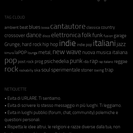
TAG CLOUD
cantautore
blues
beat
country
ambient
classica
bossa
elettronica
dance
folk
funk
crossover
garage
fusion
disco
indie
italiani
jazz
hip hop
Grunge;
hard rock
indie pop
new wave
metal;
nuova musica italiana
laPOP
lounge
kimura
pop
punk
rap
psichedelia
reggae
prog
post rock
r&b
rap italiano
rock
soul
sperimentale
trap
stoner
ska
swing
rockabilly
NETIQUETTE
• Evita di URLARE. Ti sentiamo.
• Evita di scrivere lo stesso messaggio in più luoghi. Ti leggiamo.
• Evita in luoghi pubblici (forum, chat, community) polemiche e
questioni personali.
• Rispetta le idee altrui, le religioni e razze diverse dalla tua, non