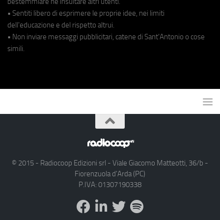
bestemmiare né insultare altri utenti.
• Sentiti libero di esprimere le proprie idee, nei limiti
dell'educazione e del rispetto altrui.
• Non inviare messaggi pubblicitari, catene di Sant'Antonio o cose
simili.
© 2015 - Radiocoop Edizioni srl - Viale Giacomo Matteotti, 36/b -
Fiorenzuola d'Arda (PC)
P.IVA: 01307190338