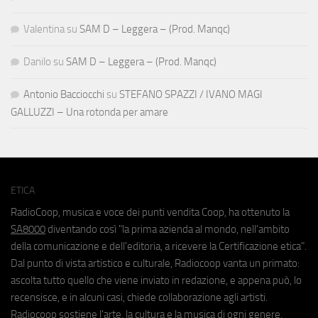
Valentina
su
SAM D – Leggera – (Prod. Manqc)
Danilo
su
SAM D – Leggera – (Prod. Manqc)
Antonio Bacciocchi
su
STEFANO SPAZZI / IVANO MAGI
GALLUZZI – Una rotonda per amare
ETICA
RadioCoop, musica e voce dei punti vendita Coop, ha ottenuto la
SA8000
diventando così "la prima azienda al mondo, nell'ambito
della comunicazione e dell'editoria, a ricevere la Certificazione etica".
Dal punto di vista artistico e culturale, Radiocoop vanta un primato:
ascolta tutto quello che viene inviato in redazione, e appena può, lo
recensisce, e in alcuni casi, chiede collaborazione agli artisti.
Radiocoop sostiene l'arte, la cultura e la musica di ogni genere.