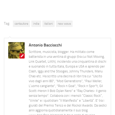
Tag:
cantautore
indie
italiani
new wave
Antonio Bacciocchi
Scrittore, musicista, blogger. Ha militato come
batterista in una ventina di gruppi (tra cui Not Moving,
Link Quartet, Lilith), incidendo una cinquantina di dischi
e suonando in tutta Italia, Europa e USA e aprendo per
Clash, Iggy and the Stooges, Johnny Thunders, Manu
Chao etc. Ha scritto una decina di libri tra cui "Uscito
vivo dagli anni 80", "Mod Generations", "Paul Weller,
L’uomo cangiante", "Rock n Goal", "Rock n Spor"t, Gil
Scott-Heron Il Bob Dylan Nero" e "Ray Charles- Il genio
senza tempo". Collabora con i mensili “Classic Rock”,
"Vinile" e i quotidiani “Il Manifesto” e “Libertà”. E' tra i
giurati del Premio Tenco e del Rockol Awards. Da sedici
anni aggiorna quotidianamente il suo blog