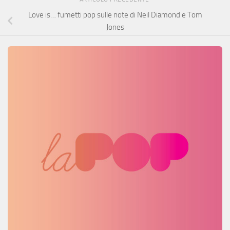
Love is… fumetti pop sulle note di Neil Diamond e Tom
Jones