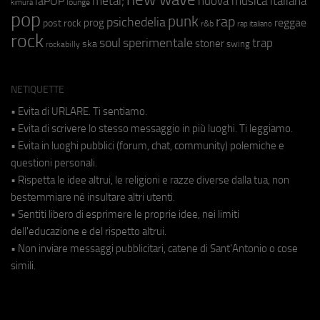
metal;
nuova musica italiana
laPOP
lounge
kimura
pop
punk
rap
psichedelia
reggae
prog
post rock
r&b
rap italiano
rock
soul
sperimentale
trap
stoner
ska
swing
rockabilly
NETIQUETTE
• Evita di URLARE. Ti sentiamo.
• Evita di scrivere lo stesso messaggio in più luoghi. Ti leggiamo.
• Evita in luoghi pubblici (forum, chat, community) polemiche e
questioni personali.
• Rispetta le idee altrui, le religioni e razze diverse dalla tua, non
bestemmiare né insultare altri utenti.
• Sentiti libero di esprimere le proprie idee, nei limiti
dell'educazione e del rispetto altrui.
• Non inviare messaggi pubblicitari, catene di Sant'Antonio o cose
simili.