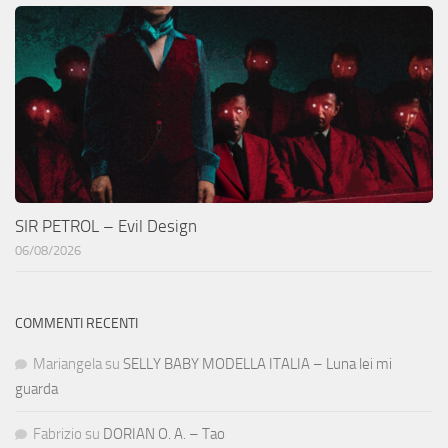
SIR PETROL – Evil Design
06/08/2026
COMMENTI RECENTI
Mariangela
su
SELLY BABY MODELLA ITALIA – Luna lei mi
guarda
Fabrizio
su
DORIAN O. A. – Tao