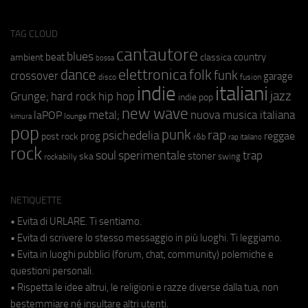
TAG CLOUD
cantautore
blues
beat
country
ambient
classica
bossa
elettronica
dance
folk
funk
crossover
garage
fusion
disco
indie
italiani
jazz
hip hop
Grunge;
hard rock
indie pop
new wave
metal;
nuova musica italiana
laPOP
lounge
kimura
pop
punk
rap
psichedelia
reggae
prog
post rock
r&b
rap italiano
rock
soul
sperimentale
trap
stoner
ska
swing
rockabilly
NETIQUETTE
• Evita di URLARE. Ti sentiamo.
• Evita di scrivere lo stesso messaggio in più luoghi. Ti leggiamo.
• Evita in luoghi pubblici (forum, chat, community) polemiche e
questioni personali.
• Rispetta le idee altrui, le religioni e razze diverse dalla tua, non
bestemmiare né insultare altri utenti.