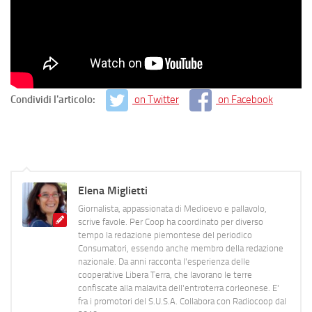
Condividi l'articolo:
on Twitter
on Facebook
Elena Miglietti
Giornalista, appassionata di Medioevo e pallavolo,
scrive favole. Per Coop ha coordinato per diverso
tempo la redazione piemontese del periodico
Consumatori, essendo anche membro della redazione
nazionale. Da anni racconta l'esperienza delle
cooperative Libera Terra, che lavorano le terre
confiscate alla malavita dell'entroterra corleonese. E'
fra i promotori del S.U.S.A. Collabora con Radiocoop dal