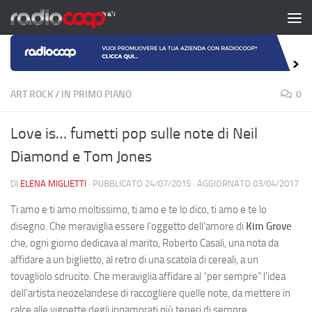
Salta al contenuto
ART ROCK
/
IN PRIMO PIANO
0
Love is… fumetti pop sulle note di Neil
Diamond e Tom Jones
DI
ELENA MIGLIETTI
· PUBBLICATO
24/07/2015
· AGGIORNATO
03/04/2017
Ti amo e ti amo moltissimo, ti amo e te lo dico, ti amo e te lo
disegno. Che meraviglia essere l’oggetto dell’amore di
Kim Grove
che, ogni giorno dedicava al marito, Roberto Casali, una nota da
affidare a un biglietto, al retro di una scatola di cereali, a un
tovagliolo sdrucito. Che meraviglia affidare al “per sempre” l’idea
dell’artista neozelandese di raccogliere quelle note, da mettere in
calce alle vignette degli innamorati più teneri di sempre,