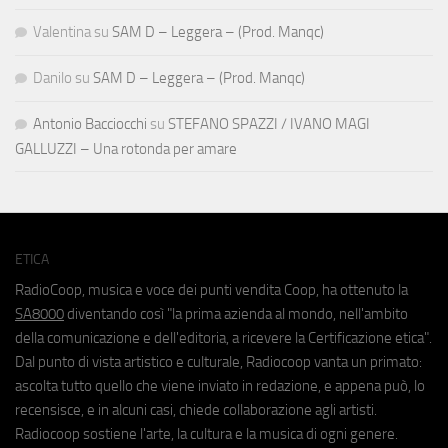
Valentina
su
SAM D – Leggera – (Prod. Manqc)
Danilo
su
SAM D – Leggera – (Prod. Manqc)
Antonio Bacciocchi
su
STEFANO SPAZZI / IVANO MAGI
GALLUZZI – Una rotonda per amare
ETICA
RadioCoop, musica e voce dei punti vendita Coop, ha ottenuto la
SA8000
diventando così "la prima azienda al mondo, nell'ambito
della comunicazione e dell'editoria, a ricevere la Certificazione etica".
Dal punto di vista artistico e culturale, Radiocoop vanta un primato:
ascolta tutto quello che viene inviato in redazione, e appena può, lo
recensisce, e in alcuni casi, chiede collaborazione agli artisti.
Radiocoop sostiene l'arte, la cultura e la musica di ogni genere.