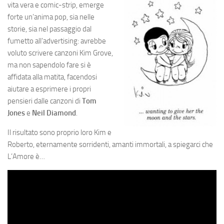
vita vera e comic-
strip,
emerge
forte un’anima pop, sia nelle
storie, sia nel passaggio dal
fumetto all’
advertising
: avrebbe
voluto scrivere canzoni Kim Grove,
ma non sapendolo fare si è
affidata alla matita, facendosi
aiutare a esprimere i propri
pensieri dalle canzoni di
Tom
Jones
e
Neil Diamond
.
Il risultato sono proprio loro Kim e
Roberto, eternamente sorridenti, amanti immortali, a spiegarci che
L’Amore è…