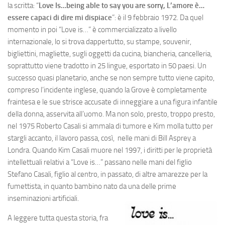
la scritta:
“
Love Is…being able to say you are sorry,
L’amore è…
essere capaci di dire mi dispiace
”: è il 9 febbraio 1972. Da quel
momento in poi “Love is…” è commercializzato a livello
internazionale, lo si trova dappertutto, su stampe, souvenir,
bigliettini, magliette, sugli oggetti da cucina, biancheria, cancelleria,
soprattutto viene tradotto in 25 lingue, esportato in 50 paesi. Un
successo quasi planetario, anche se non sempre tutto viene capito,
compreso l’incidente inglese, quando la Grove è completamente
fraintesa e le sue strisce accusate di inneggiare a una figura infantile
della donna, asservita all’uomo. Ma non solo, presto, troppo presto,
nel 1975 Roberto Casali si ammala di tumore e Kim molla tutto per
stargli accanto, il lavoro passa, così, nelle mani di Bill Asprey
a
Londra. Quando Kim Casali muore nel 1997, i diritti per le proprietà
intellettuali relativi a “Love is…” passano nelle mani del figlio
Stefano Casali, figlio al centro, in passato, di altre amarezze per la
fumettista, in quanto bambino nato da una delle prime
inseminazioni artificiali.
A leggere tutta questa storia, fra