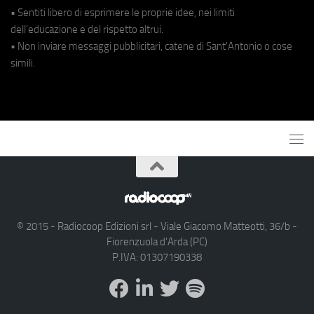
• Sentiti libero di esprimere le proprie idee, nei limiti
dell'educazione e del rispetto altrui.
• Non inviare messaggi pubblicitari, catene di Sant'Antonio o cose
simili.
© 2015 - Radiocoop Edizioni srl - Viale Giacomo Matteotti, 36/b -
Fiorenzuola d'Arda (PC)
P.IVA: 01307190338