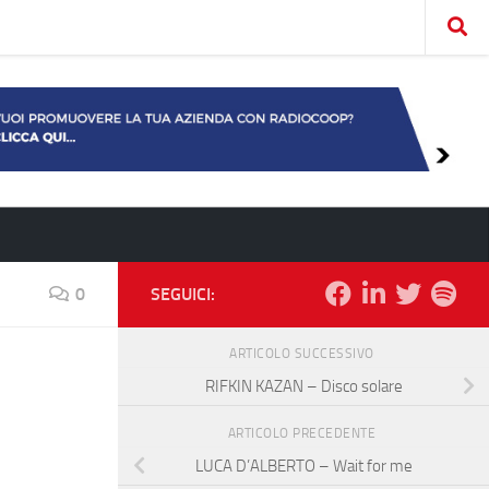
0
SEGUICI:
ARTICOLO SUCCESSIVO
RIFKIN KAZAN – Disco solare
ARTICOLO PRECEDENTE
LUCA D’ALBERTO – Wait for me