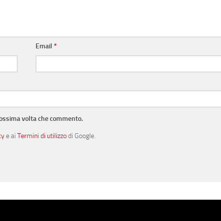
Email
*
prossima volta che commento.
cy
e ai
Termini di utilizzo
di Google.