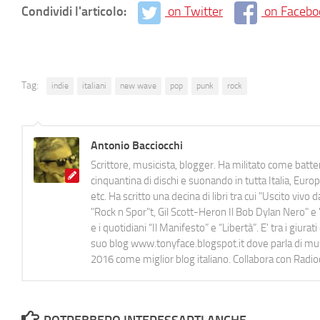
Condividi l'articolo:
on Twitter
on Facebo
Tag:
indie
italiani
new wave
pop
punk
rock
Antonio Bacciocchi
Scrittore, musicista, blogger. Ha militato come batter
cinquantina di dischi e suonando in tutta Italia, E
etc. Ha scritto una decina di libri tra cui "Uscito viv
"Rock n Spor"t, Gil Scott-Heron Il Bob Dylan Nero" e "
e i quotidiani “Il Manifesto” e “Libertà”. E' tra i gi
suo blog www.tonyface.blogspot.it dove parla di music
2016 come miglior blog italiano. Collabora con Radi