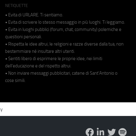
NETIQUETTE
• Evita di URLARE. Ti sentiamo.
• Evita di scrivere lo stesso messaggio in più luoghi. Ti leggiamo.
• Evita in luoghi pubblici (forum, chat, community) polemiche e
questioni personali.
• Rispetta le idee altrui, le religioni e razze diverse dalla tua, non
bestemmiare né insultare altri utenti.
• Sentiti libero di esprimere le proprie idee, nei limiti
dell'educazione e del rispetto altrui.
• Non inviare messaggi pubblicitari, catene di Sant'Antonio o
cose simili.
cy