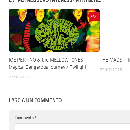
POTREBBERO INTERESSARTI ANCHE...
0
JOE PERRINO & the MELLOWTONES –
THE MADS – I
Magical Dangerous Journey / Twilight
22/07/2015
27/10/2020
LASCIA UN COMMENTO
Commento
*