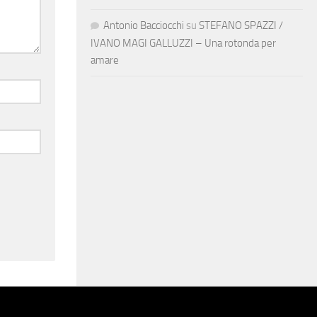
Antonio Bacciocchi
su
STEFANO SPAZZI /
IVANO MAGI GALLUZZI – Una rotonda per
amare