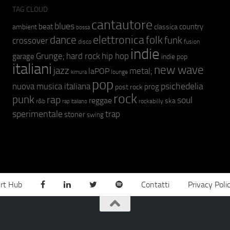
TAG CLOUD
cantautore
blues
beat
country
ambient
classica
bossa
elettronica
dance
folk
funk
crossover
fusion
disco
indie
hip hop
Grunge;
hard rock
garage
indie pop
italiani
new wave
jazz
metal;
laPOP
lounge
kimura
pop
psichedelia
nuova musica italiana
prog
post rock
rock
punk
rap
soul
reggae
ska
r&b
rockabilly
rap italiano
sperimentale
trap
stoner
swing
rt Hub
Contatti
Privacy Poli