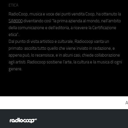
ETICA
RadioCoop, musica e voce dei punti vendita Coop, ha ottenuto la
SA8000
diventando così "la prima azienda al mondo, nell'ambito
della comunicazione e dell'editoria, a ricevere la Certificazione
etica".
Dal punto di vista artistico e culturale, Radiocoop vanta un
primato: ascolta tutto quello che viene inviato in redazione, e
appena può, lo recensisce, e in alcuni casi, chiede collaborazione
agli artisti. Radiocoop sostiene l'arte, la cultura e la musica di ogni
genere.
A