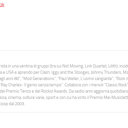
ok
ista in una ventina di gruppi (tra cui Not Moving, Link Quartet, Lilith), inc
uropa e USA e aprendo per Clash, Iggy and the Stooges, Johnny Thunders, 
o dagli anni 80", "Mod Generations", "Paul Weller, L’uomo cangiante", "Rock n
Ray Charles- Il genio senza tempo". Collabora con i mensili “Classic Rock”,
urati del Premio Tenco e del Rockol Awards. Da sedici anni aggiorna quotidia
a, cinema, culture varie, sport e con cui ha vinto il Premio Mei Musiclett
ocoop dal 2003.