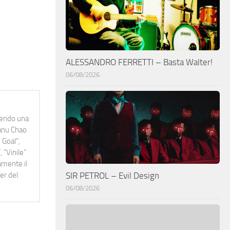
ALESSANDRO FERRETTI – Basta Walter!
06/08/2026
idendo una
Manu Chao
 Goal",
 "Vinile"
namente il
er del
SIR PETROL – Evil Design
06/08/2026