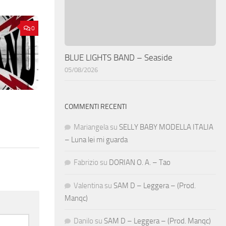
0
BLUE LIGHTS BAND – Seaside
05/08/2026
COMMENTI RECENTI
Mariangela
su
SELLY BABY MODELLA ITALIA
– Luna lei mi guarda
Fabrizio
su
DORIAN O. A. – Tao
Valentina
su
SAM D – Leggera – (Prod.
Manqc)
Danilo
su
SAM D – Leggera – (Prod. Manqc)