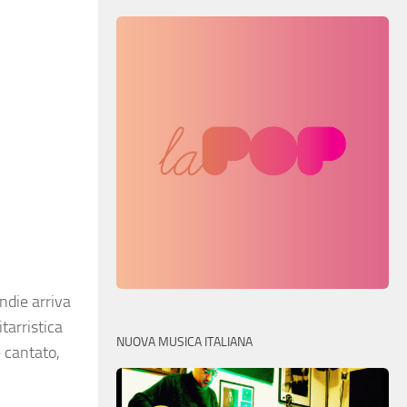
ndie arriva
tarristica
NUOVA MUSICA ITALIANA
 cantato,