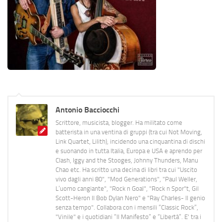
Antonio Bacciocchi
Scrittore, musicista, blogger. Ha militato come
batterista in una ventina di gruppi (tra cui Not Moving,
Link Quartet, Lilith), incidendo una cinquantina di dischi
e suonando in tutta Italia, Europa e USA e aprendo per
Clash, Iggy and the Stooges, Johnny Thunders, Manu
Chao etc. Ha scritto una decina di libri tra cui "Uscito
vivo dagli anni 80", "Mod Generations", "Paul Weller,
L’uomo cangiante", "Rock n Goal", "Rock n Spor"t, Gil
Scott-Heron Il Bob Dylan Nero" e "Ray Charles- Il genio
senza tempo". Collabora con i mensili “Classic Rock”,
"Vinile" e i quotidiani “Il Manifesto” e “Libertà”. E' tra i