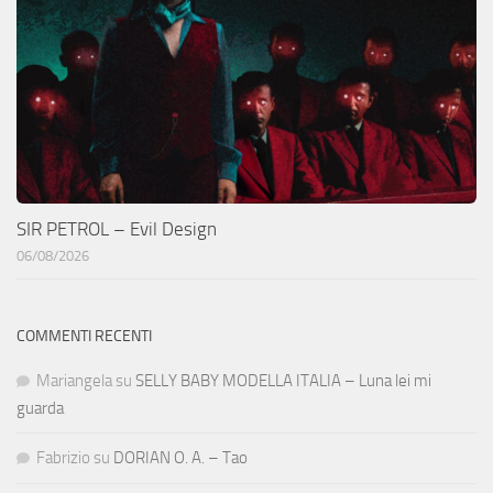
SIR PETROL – Evil Design
06/08/2026
COMMENTI RECENTI
Mariangela
su
SELLY BABY MODELLA ITALIA – Luna lei mi
guarda
Fabrizio
su
DORIAN O. A. – Tao