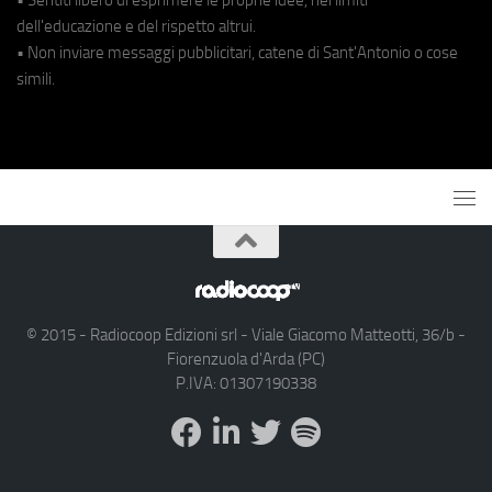
dell'educazione e del rispetto altrui.
• Non inviare messaggi pubblicitari, catene di Sant'Antonio o cose
simili.
© 2015 - Radiocoop Edizioni srl - Viale Giacomo Matteotti, 36/b -
Fiorenzuola d'Arda (PC)
P.IVA: 01307190338