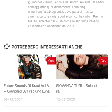
giurati del Premio Tenco e del Rockol Awards. Da sedici
anni aggiorna quotidianamente il suo blog
www.tonyface.blogspot.it dove parla di musica,
cinema, culture varie, sport e con cui ha vinto il Premio
Mei Musicletter del 2016 come miglior blog italiano.
Collabora con Radiocoop dal 2003.
POTREBBERO INTERESSARTI ANCHE...
0
0
Future Sounds Of Kraut Vol.3
GIOVANNA TURI – Solo lui lo
– Compiled By Fred und Luna
sa
03/12/2024
12/09/2025