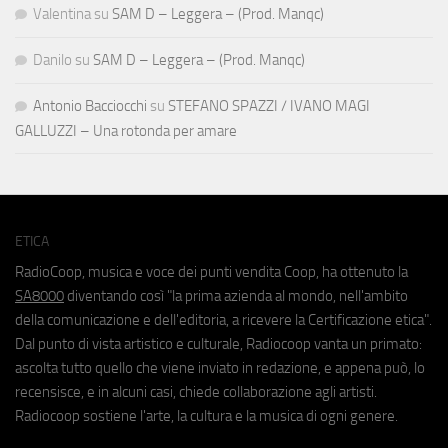
Valentina
su
SAM D – Leggera – (Prod. Manqc)
Danilo
su
SAM D – Leggera – (Prod. Manqc)
Antonio Bacciocchi
su
STEFANO SPAZZI / IVANO MAGI
GALLUZZI – Una rotonda per amare
ETICA
RadioCoop, musica e voce dei punti vendita Coop, ha ottenuto la
SA8000
diventando così "la prima azienda al mondo, nell'ambito
della comunicazione e dell'editoria, a ricevere la Certificazione etica".
Dal punto di vista artistico e culturale, Radiocoop vanta un primato:
ascolta tutto quello che viene inviato in redazione, e appena può, lo
recensisce, e in alcuni casi, chiede collaborazione agli artisti.
Radiocoop sostiene l'arte, la cultura e la musica di ogni genere.