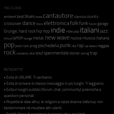
TAG CLOUD
cantautore
blues
beat
country
ambient
classica
bossa
elettronica
dance
folk
funk
crossover
garage
fusion
disco
indie
italiani
jazz
hip hop
Grunge;
hard rock
indie pop
new wave
metal;
nuova musica italiana
laPOP
lounge
kimura
pop
punk
rap
psichedelia
reggae
prog
post rock
r&b
rap italiano
rock
soul
sperimentale
trap
stoner
ska
swing
rockabilly
NETIQUETTE
• Evita di URLARE. Ti sentiamo.
• Evita di scrivere lo stesso messaggio in più luoghi. Ti leggiamo.
• Evita in luoghi pubblici (forum, chat, community) polemiche e
questioni personali.
• Rispetta le idee altrui, le religioni e razze diverse dalla tua, non
bestemmiare né insultare altri utenti.
• Sentiti libero di esprimere le proprie idee, nei limiti