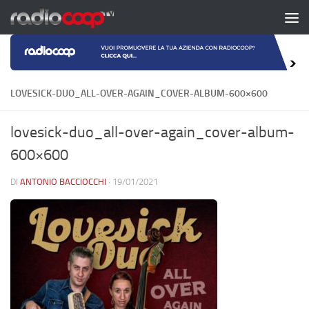
Salta al contenuto
LOVESICK-DUO_ALL-OVER-AGAIN_COVER-ALBUM-600×600
lovesick-duo_all-over-again_cover-album-
600×600
DI
ANTONIO BACCIOCCHI
·
19/01/2021