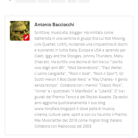
Antonio Bacciocchi
Scrittore, musicista, blogger. Ha militato come
batterista in una ventina di gruppi (tra cui Not Moving,
Link Quartet, Lilith), incidendo una cinquantina di dischi
e suonando in tutta Italia, Europa e USA e aprendo per
Clash, Iggy and the Stooges, Johnny Thunders, Manu
Chao etc. Ha scritto una decina di libri tra cui "Uscito
vivo dagli anni 80", "Mod Generations", "Paul Weller,
L’uomo cangiante", "Rock n Goal", "Rock n Spor"t, Gil
Scott-Heron Il Bob Dylan Nero" e "Ray Charles- Il genio
senza tempo". Collabora con i mensili “Classic Rock”,
"Vinile" e i quotidiani “Il Manifesto” e “Libertà”. E' tra i
giurati del Premio Tenco e del Rockol Awards. Da sedici
anni aggiorna quotidianamente il suo blog
www.tonyface.blogspot.it dove parla di musica,
cinema, culture varie, sport e con cui ha vinto il Premio
Mei Musicletter del 2016 come miglior blog italiano.
Collabora con Radiocoop dal 2003.