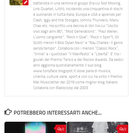
batterista in una ventina di gruppi (tra cui Not Moving,
Link Quartet, Lilith), incidendo una cinquantina di dischi
e suonando in tutta Italia, Europa e USA e aprendo per
Clash, Iggy and the Stooges, Johnny Thunders, Manu
Chao etc. Ha scritto una decina di libri tra cui "Uscito
vivo dagli anni 80", "Mod Generations", "Paul Weller,
L’uomo cangiante", "Rock n Goal", "Rock n Spor"t, Gil
Scott-Heron Il Bob Dylan Nero" e "Ray Charles- Il genio
senza tempo". Collabora con i mensili “Classic Rock”,
"Vinile" e i quotidiani “Il Manifesto” e “Libertà”. E' tra i
giurati del Premio Tenco e del Rockol Awards. Da sedici
anni aggiorna quotidianamente il suo blog
www.tonyface.blogspot.it dove parla di musica,
cinema, culture varie, sport e con cui ha vinto il Premio
Mei Musicletter del 2016 come miglior blog italiano.
Collabora con Radiocoop dal 2003.
POTREBBERO INTERESSARTI ANCHE...
0
0