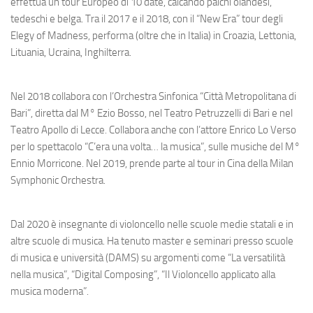
effettua un tour Europeo di 10 date, calcando palchi olandesi,
tedeschi e belga. Tra il 2017 e il 2018, con il “New Era” tour degli
Elegy of Madness, performa (oltre che in Italia) in Croazia, Lettonia,
Lituania, Ucraina, Inghilterra.
Nel 2018 collabora con l’Orchestra Sinfonica “Città Metropolitana di
Bari”, diretta dal M° Ezio Bosso, nel Teatro Petruzzelli di Bari e nel
Teatro Apollo di Lecce. Collabora anche con l’attore Enrico Lo Verso
per lo spettacolo “C’era una volta… la musica”, sulle musiche del M°
Ennio Morricone. Nel 2019, prende parte al tour in Cina della Milan
Symphonic Orchestra.
Dal 2020 è insegnante di violoncello nelle scuole medie statali e in
altre scuole di musica. Ha tenuto master e seminari presso scuole
di musica e università (DAMS) su argomenti come “La versatilità
nella musica”, “Digital Composing”, “Il Violoncello applicato alla
musica moderna”.