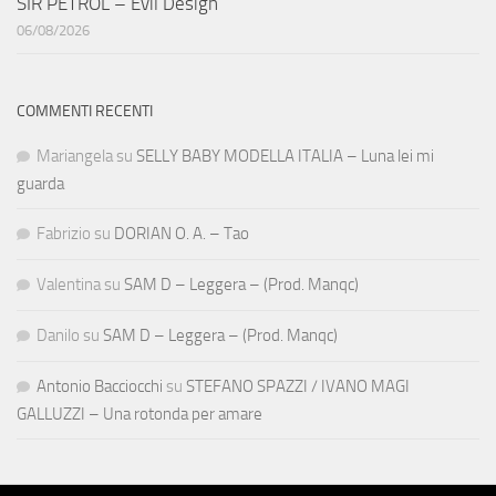
SIR PETROL – Evil Design
06/08/2026
COMMENTI RECENTI
Mariangela
su
SELLY BABY MODELLA ITALIA – Luna lei mi
guarda
Fabrizio
su
DORIAN O. A. – Tao
Valentina
su
SAM D – Leggera – (Prod. Manqc)
Danilo
su
SAM D – Leggera – (Prod. Manqc)
Antonio Bacciocchi
su
STEFANO SPAZZI / IVANO MAGI
GALLUZZI – Una rotonda per amare