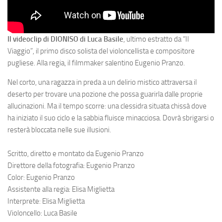
Il videoclip di DIONISO di Luca Basile
, ultimo estratto da “Il
Viaggio”, il primo disco solista del violoncellista e compositore
pugliese. Alla regia, il filmmaker salentino Eugenio Pranzo.
Nel corto, una ragazza in preda a un delirio mistico attraversa il
deserto per trovare una pozione che possa guarirla dalle proprie
allucinazioni. Ma il tempo scorre: una clessidra situata chissà dove
ha iniziato il suo ciclo e la sabbia fluisce minacciosa. Dovrà sbrigarsi o
resterà bloccata nelle sue illusioni.
Scritto, diretto e montato da Eugenio Pranzo
Direttore della fotografia: Eugenio Pranzo
Color: Eugenio Pranzo
Assistente alla regia: Elisa Miglietta
Interprete: Elisa Miglietta
Violoncello: Luca Basile