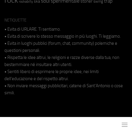
rock
soul
sperimentale
trap
stoner
ska
swing
rockabilly
NETIQUETTE
• Evita di URLARE. Ti sentiamo.
• Evita di scrivere lo stesso messaggio in più luoghi. Ti leggiamo.
• Evita in luoghi pubblici (forum, chat, community) polemiche e
questioni personali.
• Rispetta le idee altrui, le religioni e razze diverse dalla tua, non
bestemmiare né insultare altri utenti.
• Sentiti libero di esprimere le proprie idee, nei limiti
dell'educazione e del rispetto altrui.
• Non inviare messaggi pubblicitari, catene di Sant'Antonio o cose
simili.