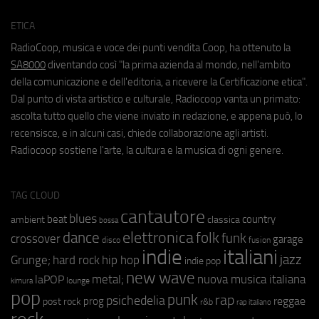
ETICA
RadioCoop, musica e voce dei punti vendita Coop, ha ottenuto la
SA8000
diventando così "la prima azienda al mondo, nell'ambito
della comunicazione e dell'editoria, a ricevere la Certificazione etica".
Dal punto di vista artistico e culturale, Radiocoop vanta un primato:
ascolta tutto quello che viene inviato in redazione, e appena può, lo
recensisce, e in alcuni casi, chiede collaborazione agli artisti.
Radiocoop sostiene l'arte, la cultura e la musica di ogni genere.
TAG CLOUD
cantautore
blues
beat
country
ambient
classica
bossa
elettronica
dance
folk
funk
crossover
garage
fusion
disco
indie
italiani
jazz
hip hop
Grunge;
hard rock
indie pop
new wave
metal;
nuova musica italiana
laPOP
lounge
kimura
pop
punk
rap
psichedelia
reggae
prog
post rock
r&b
rap italiano