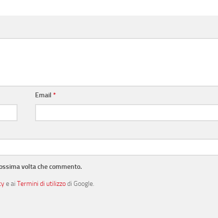
Email
*
prossima volta che commento.
cy
e ai
Termini di utilizzo
di Google.