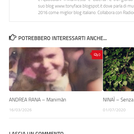
suo blog www.tonyface.blogspot.it dove parla di music
2016 come miglior blog italiano. Collabora con Radi
POTREBBERO INTERESSARTI ANCHE...
0
ANDREA RANA – Manimàn
NINAÌ – Senza 
16/03/2026
01/07/2020