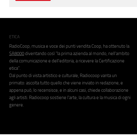
ETICA
RadioCoop, musica e voce dei punti vendita Coop, ha ottenuto la
SA8000
diventando così "la prima azienda al mondo, nell'ambito
della comunicazione e dell'editoria, a ricevere la Certificazione
etica".
Dal punto di vista artistico e culturale, Radiocoop vanta un
primato: ascolta tutto quello che viene inviato in redazione, e
appena può, lo recensisce, e in alcuni casi, chiede collaborazione
agli artisti. Radiocoop sostiene l'arte, la cultura e la musica di ogni
genere.