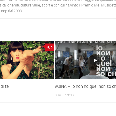
a, cinema, culture varie, sport e con cui ha vinto il Premio Mei Musiclett
ocoop dal 2003.
0
di te
VOINA – Io non ho quel non so c
03/03/2017