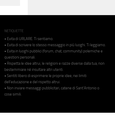
NETIQUETTE
• Evita di URLARE. Ti sentiamo.
• Evita di scrivere lo stesso messaggio in più luoghi. Ti leggiamo.
• Evita in luoghi pubblici (forum, chat, community) polemiche e
questioni personali.
• Rispetta le idee altrui, le religioni e razze diverse dalla tua, non
bestemmiare né insultare altri utenti.
• Sentiti libero di esprimere le proprie idee, nei limiti
dell'educazione e del rispetto altrui.
• Non inviare messaggi pubblicitari, catene di Sant'Antonio o
cose simili.