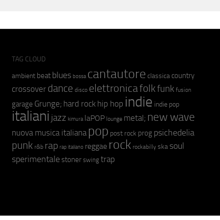
TAG CLOUD
cantautore
blues
beat
country
ambient
classica
bossa
elettronica
dance
folk
funk
crossover
fusion
disco
indie
hip hop
Grunge;
hard rock
garage
indie pop
italiani
new wave
jazz
metal;
laPOP
lounge
kimura
pop
psichedelia
nuova musica italiana
prog
post rock
rock
punk
rap
soul
reggae
ska
r&b
rockabilly
rap italiano
sperimentale
trap
stoner
swing