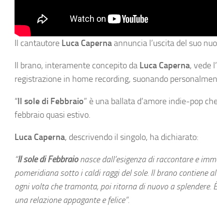
Il cantautore
Luca Caperna
annuncia l’uscita del suo nuo
Il brano, interamente concepito da
Luca Caperna
, vede 
registrazione in home recording, suonando personalmente 
“
Il sole di Febbraio
” è una ballata d’amore indie-pop che 
febbraio quasi estivo.
Luca Caperna
, descrivendo il singolo, ha dichiarato:
“
Il sole di Febbraio
nasce dall’esigenza di raccontare e imm
pomeridiana sotto i caldi raggi del sole. Il brano contiene 
ogni volta che tramonta, poi ritorna di nuovo a splendere. 
una relazione appagante e felice”.