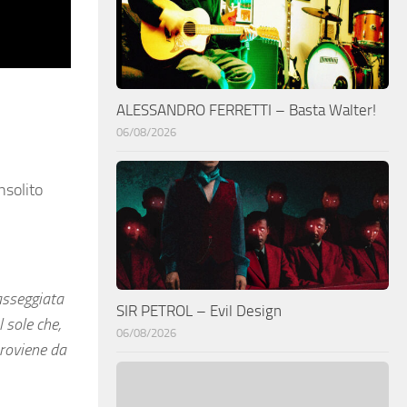
ALESSANDRO FERRETTI – Basta Walter!
06/08/2026
nsolito
asseggiata
SIR PETROL – Evil Design
 sole che,
06/08/2026
proviene da