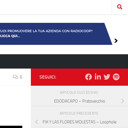
0
SEGUICI:
ARTICOLO SUCCESSIVO
EDODACAPO – Pratovecchio
ARTICOLO PRECEDENTE
FIK Y LAS FLORES MOLESTAS – Loophole