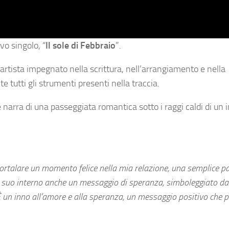
vo singolo, “
Il sole di Febbraio
”.
l’artista impegnato nella scrittura, nell’arrangiamento e nella
tutti gli strumenti presenti nella traccia.
narra di una passeggiata romantica sotto i raggi caldi di un i
ortalare un momento felice nella mia relazione, una semplice p
al suo interno anche un messaggio di speranza, simboleggiato dal
È un inno all’amore e alla speranza, un messaggio positivo che 