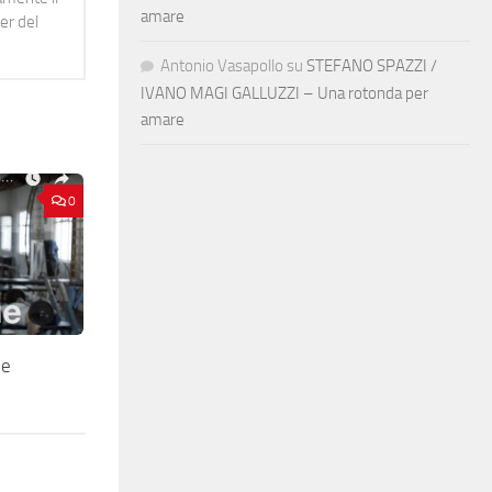
amare
er del
Antonio Vasapollo
su
STEFANO SPAZZI /
IVANO MAGI GALLUZZI – Una rotonda per
amare
0
he