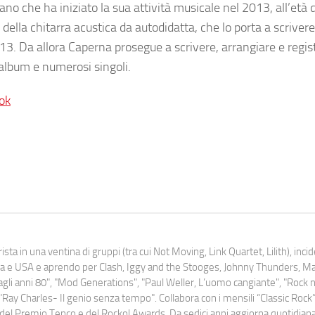
ano che ha iniziato la sua attività musicale nel 2013, all’età 
o della chitarra acustica da autodidatta, che lo porta a scrivere
013. Da allora Caperna prosegue a scrivere, arrangiare e regist
 album e numerosi singoli.
ok
ista in una ventina di gruppi (tra cui Not Moving, Link Quartet, Lilith), inc
uropa e USA e aprendo per Clash, Iggy and the Stooges, Johnny Thunders, 
o dagli anni 80", "Mod Generations", "Paul Weller, L’uomo cangiante", "Rock n
Ray Charles- Il genio senza tempo". Collabora con i mensili “Classic Rock”,
urati del Premio Tenco e del Rockol Awards. Da sedici anni aggiorna quotidia