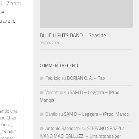
di 17 anni
 e
rare le
BLUE LIGHTS BAND – Seaside
05/08/2026
COMMENTI RECENTI
Fabrizio
su
DORIAN O. A. – Tao
Valentina
su
SAM D – Leggera – (Prod.
Manqc)
idendo una
Danilo
su
SAM D – Leggera – (Prod. Manqc)
Manu Chao
 Goal",
Antonio Bacciocchi
su
STEFANO SPAZZI /
 "Vinile"
IVANO MAGI GALLUZZI – Una rotonda per
namente il