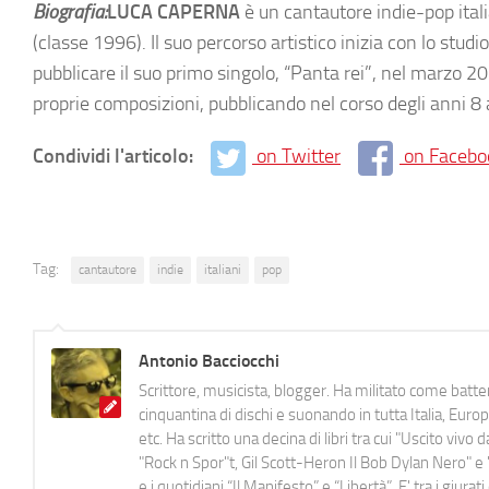
Biografia:
LUCA CAPERNA
è un cantautore indie-pop itali
(classe 1996). Il suo percorso artistico inizia con lo studi
pubblicare il suo primo singolo, “Panta rei”, nel marzo 2
proprie composizioni, pubblicando nel corso degli anni 8
Condividi l'articolo:
on Twitter
on Facebo
Tag:
cantautore
indie
italiani
pop
Antonio Bacciocchi
Scrittore, musicista, blogger. Ha militato come batter
cinquantina di dischi e suonando in tutta Italia, E
etc. Ha scritto una decina di libri tra cui "Uscito viv
"Rock n Spor"t, Gil Scott-Heron Il Bob Dylan Nero" e "
e i quotidiani “Il Manifesto” e “Libertà”. E' tra i gi