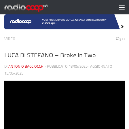
Salta al contenuto
VIDEO
0
LUCA DI STEFANO – Broke In Two
DI
ANTONIO BACCIOCCHI
· PUBBLICATO
18/05/2025
· AGGIORNATO
15/05/2025