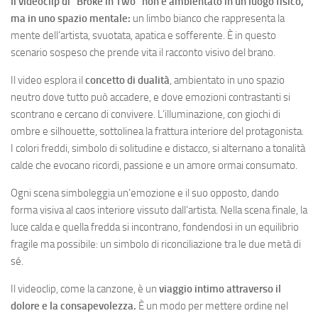
Il videoclip di “Broke in Two” non è ambientato in un luogo fisico,
ma in uno spazio mentale:
un limbo bianco che rappresenta la
mente dell’artista, svuotata, apatica e sofferente. È in questo
scenario sospeso che prende vita il racconto visivo del brano.
Il video esplora il
concetto di dualità
, ambientato in uno spazio
neutro dove tutto può accadere, e dove emozioni contrastanti si
scontrano e cercano di convivere. L’illuminazione, con giochi di
ombre e silhouette, sottolinea la frattura interiore del protagonista.
I colori freddi, simbolo di solitudine e distacco, si alternano a tonalità
calde che evocano ricordi, passione e un amore ormai consumato.
Ogni scena simboleggia un’emozione e il suo opposto, dando
forma visiva al caos interiore vissuto dall’artista. Nella scena finale, la
luce calda e quella fredda si incontrano, fondendosi in un equilibrio
fragile ma possibile: un simbolo di riconciliazione tra le due metà di
sé.
Il videoclip, come la canzone, è un
viaggio intimo attraverso il
dolore e la consapevolezza.
È un modo per mettere ordine nel