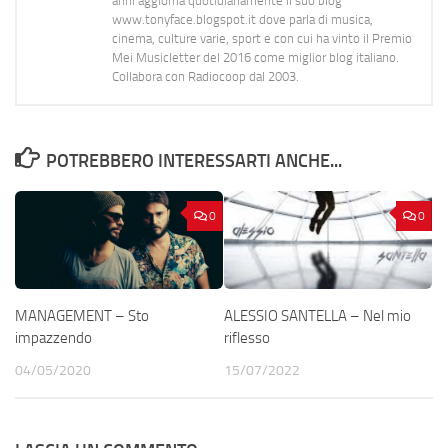
anni aggiorna quotidianamente il suo blog
www.tonyface.blogspot.it dove parla di musica,
cinema, culture varie, sport e con cui ha vinto il Premio
Mei Musicletter del 2016 come miglior blog italiano.
Collabora con Radiocoop dal 2003.
POTREBBERO INTERESSARTI ANCHE...
0
0
MANAGEMENT – Sto
ALESSIO SANTELLA – Nel mio
impazzendo
riflesso
04/05/2020
15/07/2022