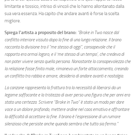
limitante e tossico, intriso di vincoli che lo hanno allontanato dalla
sua vera essenza. Ha capito che andare avanti è forse la scelta
migliore.
Spiega l’artista a proposito del brano:
“Broke in Two nasce dal
conflitto interiore vissuto dopo la fine di una lunga relazione. Il brano
racconta la divisione tra il “me stesso di oggi”, consapevole che il
rapporto era ormai logoro, e il ‘me stesso di un tempo’, che credeva di
non poter vivere senza quella persona. Nonostante la consapevolezza che
la relazione fosse finita male, rimaneva un forte attaccamento, creando
un conflitto tra rabbia e amore, desiderio di andare avanti e nostalgia.
La canzone rappresenta la frattura tra la necessità di liberarsi da un
legame soffocante e la tristezza di aver perso una figura che per anni era
stata una certezza. Scrivere “Broke in Two” è stato un modo per dare
voce a un dolore profondo, mettere ordine nel caos emotivo e affrontare
la difficoltà di accettare la fine. Il brano è l’espressione di un rumore
silenzioso che persiste anche quando sembra che tutto sia fermo.”