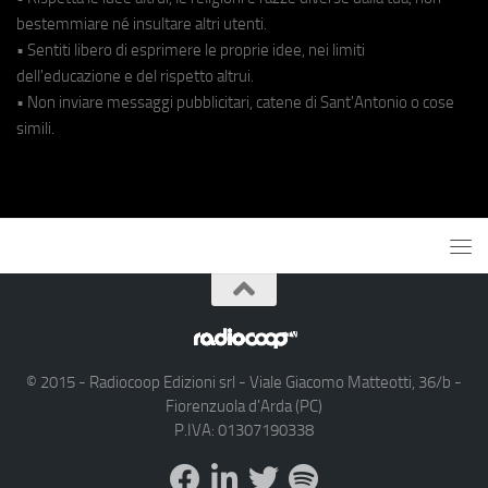
bestemmiare né insultare altri utenti.
• Sentiti libero di esprimere le proprie idee, nei limiti
dell'educazione e del rispetto altrui.
• Non inviare messaggi pubblicitari, catene di Sant'Antonio o cose
simili.
© 2015 - Radiocoop Edizioni srl - Viale Giacomo Matteotti, 36/b -
Fiorenzuola d'Arda (PC)
P.IVA: 01307190338