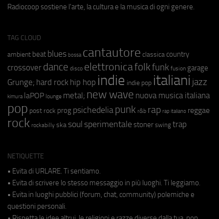
Radiocoop sostiene l'arte, la cultura e la musica di ogni genere.
TAG CLOUD
cantautore
blues
beat
country
ambient
classica
bossa
elettronica
dance
folk
funk
crossover
garage
fusion
disco
indie
italiani
jazz
hip hop
Grunge;
hard rock
indie pop
new wave
metal;
nuova musica italiana
laPOP
lounge
kimura
pop
punk
rap
psichedelia
reggae
prog
post rock
r&b
rap italiano
rock
soul
sperimentale
trap
stoner
ska
swing
rockabilly
NETIQUETTE
• Evita di URLARE. Ti sentiamo.
• Evita di scrivere lo stesso messaggio in più luoghi. Ti leggiamo.
• Evita in luoghi pubblici (forum, chat, community) polemiche e
questioni personali.
• Rispetta le idee altrui, le religioni e razze diverse dalla tua, non