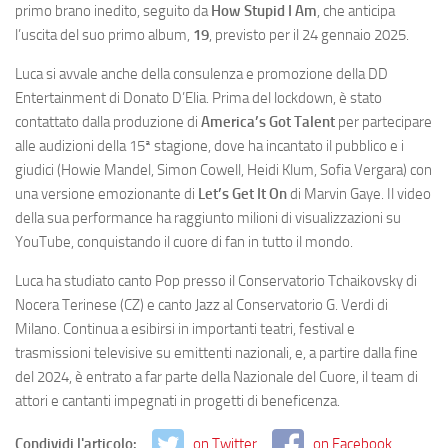
primo brano inedito, seguito da
How Stupid I Am
, che anticipa
l’uscita del suo primo album,
19
, previsto per il 24 gennaio 2025.
Luca si avvale anche della consulenza e promozione della DD
Entertainment di Donato D’Elia. Prima del lockdown, è stato
contattato dalla produzione di
America’s Got Talent
per partecipare
alle audizioni della 15ª stagione, dove ha incantato il pubblico e i
giudici (Howie Mandel, Simon Cowell, Heidi Klum, Sofia Vergara) con
una versione emozionante di
Let’s Get It On
di Marvin Gaye. Il video
della sua performance ha raggiunto milioni di visualizzazioni su
YouTube, conquistando il cuore di fan in tutto il mondo.
Luca ha studiato canto Pop presso il Conservatorio Tchaikovsky di
Nocera Terinese (CZ) e canto Jazz al Conservatorio G. Verdi di
Milano. Continua a esibirsi in importanti teatri, festival e
trasmissioni televisive su emittenti nazionali, e, a partire dalla fine
del 2024, è entrato a far parte della Nazionale del Cuore, il team di
attori e cantanti impegnati in progetti di beneficenza.
Condividi l'articolo:
on Twitter
on Facebook