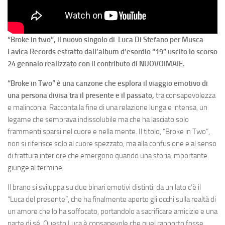
“Broke in two”, il nuovo singolo di Luca Di Stefano per Musca
Lavica Records estratto dall’album d’esordio “19” uscito lo scorso
24 gennaio realizzato con il contributo di NUOVOIMAIE.
“Broke in Two” è una canzone che esplora il viaggio emotivo di
una persona divisa tra il presente e il passato,
tra consapevolezza
e malinconia. Racconta la fine di una relazione lunga e intensa, un
legame che sembrava indissolubile ma che ha lasciato solo
frammenti sparsi nel cuore e nella mente. Il titolo, “Broke in Two”,
non si riferisce solo al cuore spezzato, ma alla confusione e al senso
di frattura interiore che emergono quando una storia importante
giunge al termine.
Il brano si sviluppa su due binari emotivi distinti: da un lato c’è il
“Luca del presente”, che ha finalmente aperto gli occhi sulla realtà di
un amore che lo ha soffocato, portandolo a sacrificare amicizie e una
parte di sé. Questo Luca è consapevole che quel rapporto fosse