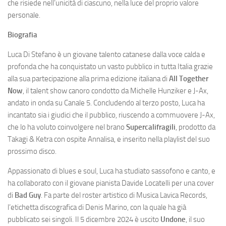
che risiede nell’unicità di ciascuno, nella luce del proprio valore
personale.
Biografia
Luca Di Stefano è un giovane talento catanese dalla voce calda e
profonda che ha conquistato un vasto pubblico in tutta Italia grazie
alla sua partecipazione alla prima edizione italiana di
All Together
Now
, il talent show canoro condotto da Michelle Hunziker e J-Ax,
andato in onda su Canale 5. Concludendo al terzo posto, Luca ha
incantato sia i giudici che il pubblico, riuscendo a commuovere J-Ax,
che lo ha voluto coinvolgere nel brano
Supercalifragili
, prodotto da
Takagi & Ketra con ospite Annalisa, e inserito nella playlist del suo
prossimo disco.
Appassionato di blues e soul, Luca ha studiato sassofono e canto, e
ha collaborato con il giovane pianista Davide Locatelli per una cover
di
Bad Guy
. Fa parte del roster artistico di Musica Lavica Records,
l’etichetta discografica di Denis Marino, con la quale ha già
pubblicato sei singoli. Il 5 dicembre 2024 è uscito
Undone
, il suo