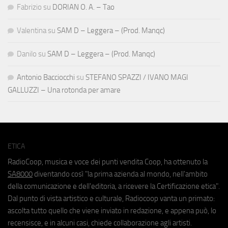
Fabrizio
su
DORIAN O. A. – Tao
Valentina
su
SAM D – Leggera – (Prod. Manqc)
Danilo
su
SAM D – Leggera – (Prod. Manqc)
Antonio Bacciocchi
su
STEFANO SPAZZI / IVANO MAGI
GALLUZZI – Una rotonda per amare
ETICA
RadioCoop, musica e voce dei punti vendita Coop, ha ottenuto la
SA8000
diventando così "la prima azienda al mondo, nell'ambito
della comunicazione e dell'editoria, a ricevere la Certificazione etica".
Dal punto di vista artistico e culturale, Radiocoop vanta un primato:
ascolta tutto quello che viene inviato in redazione, e appena può, lo
recensisce, e in alcuni casi, chiede collaborazione agli artisti.