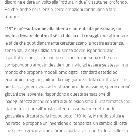
disordine e dare un volto alla “rottura in due” vissuta nel profondo.
Perché, anche nel silenzio, certe emozioni continuano a fare
rumore.
“19” è un’esortazione alla libertà e autenticità personale, un
invito a trovare dentro di sé la fiducia e il coraggio
per affrontare
le sfide che quotidianamente caratterizzano la nostra esistenza,
senza paura del giudizio altrui, senza dover rispondere alle
aspettative che gli altri hanno sulla nostra persona e che non
corrispondono ai nostri desideri, un invito ad essere se stessi, in un
mondo che propone modelli omologati , standard estetici ed
economici irraggiungibili per la maggioranza della collettività e che
per tal via genera spesso frustrazione e depressione, specie nei più
giovani che, sovente, rispondono a questa sensazione di
inadeguatezza anche con atti di autolesionismo. È una tematica che
sta molto a cuore all’artista, attento osservatore del mondo
giovanile e di cui si parla troppo poco. “19” lo fa, in modo sottile e
indiretto, e propone un’inversione di tendenza, un cambio di rotta
che spesso grazie anche all’ironia porta alla scoperta della bellezza