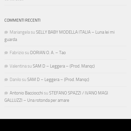
COMMENTI RECENTI
Mariangela
su
SELLY BABY MODELLA ITALIA – Luna lei mi
guarda
Fabrizio
su
DORIAN O. A. – Tao
Valentina
su
SAM D – Leggera – (Prod. Manqc)
Danilo
su
SAM D – Leggera – (Prod. Manqc)
Antonio Bacciocchi
su
STEFANO SPAZZI / IVANO MAGI
GALLUZZI – Una rotonda per amare