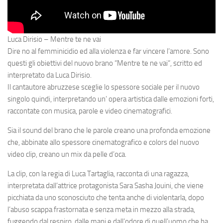
Luca Dirisio – Mentre te ne vai
Dire no al femminicidio ed alla violenza e far vincere l’amore. Sono
questi gli obiettivi del nuovo brano “Mentre te ne vai“, scritto ed
interpretato da Luca Dirisio.
Il cantautore abruzzese sceglie lo spessore sociale per il nuovo
singolo quindi, interpretando un’ opera artistica dalle emozioni forti,
raccontate con musica, parole e video cinematografici.
Sia il sound del brano che le parole creano una profonda emozione
che, abbinate allo spessore cinematografico e colors del nuovo
video clip, creano un mix da pelle d’oca.
La clip, con la regia di Luca Tartaglia, racconta di una ragazza,
interpretata dall’attrice protagonista Sara Sasha Jouini, che viene
picchiata da uno sconosciuto che tenta anche di violentarla, dopo
l’abuso scappa frastornata e senza meta in mezzo alla strada,
fuggendo dal respiro, dalle mani e dall’odore di quell’uomo che ha