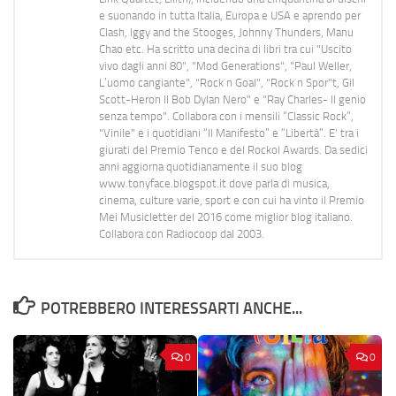
e suonando in tutta Italia, Europa e USA e aprendo per
Clash, Iggy and the Stooges, Johnny Thunders, Manu
Chao etc. Ha scritto una decina di libri tra cui "Uscito
vivo dagli anni 80", "Mod Generations", "Paul Weller,
L’uomo cangiante", "Rock n Goal", "Rock n Spor"t, Gil
Scott-Heron Il Bob Dylan Nero" e "Ray Charles- Il genio
senza tempo". Collabora con i mensili “Classic Rock”,
"Vinile" e i quotidiani “Il Manifesto” e “Libertà”. E' tra i
giurati del Premio Tenco e del Rockol Awards. Da sedici
anni aggiorna quotidianamente il suo blog
www.tonyface.blogspot.it dove parla di musica,
cinema, culture varie, sport e con cui ha vinto il Premio
Mei Musicletter del 2016 come miglior blog italiano.
Collabora con Radiocoop dal 2003.
POTREBBERO INTERESSARTI ANCHE...
0
0