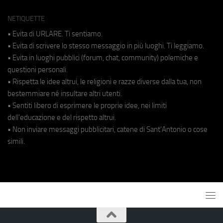
NETIQUETTE
• Evita di URLARE. Ti sentiamo.
• Evita di scrivere lo stesso messaggio in più luoghi. Ti leggiamo.
• Evita in luoghi pubblici (forum, chat, community) polemiche e
questioni personali.
• Rispetta le idee altrui, le religioni e razze diverse dalla tua, non
bestemmiare né insultare altri utenti.
• Sentiti libero di esprimere le proprie idee, nei limiti
dell'educazione e del rispetto altrui.
• Non inviare messaggi pubblicitari, catene di Sant'Antonio o cose
simili.