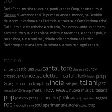
ETICA
RadioCoop, musica e voce dei punti vendita Coop, ha ottenuto la
SA8000
diventando così "la prima azienda al mondo, nell'ambito
della comunicazione e dell'editoria, a ricevere la Certificazione etica".
Dal punto di vista artistico e culturale, Radiocoop vanta un primato:
ascolta tutto quello che viene inviato in redazione, e appena può, lo
recensisce, e in alcuni casi, chiede collaborazione agli artisti.
Radiocoop sostiene l'arte, la cultura e la musica di ogni genere.
TAG CLOUD
cantautore
blues
beat
country
ambient
classica
bossa
elettronica
dance
folk
funk
crossover
garage
fusion
disco
indie
italiani
jazz
hip hop
Grunge;
hard rock
indie pop
new wave
metal;
nuova musica italiana
laPOP
lounge
kimura
pop
punk
rap
psichedelia
reggae
prog
post rock
r&b
rap italiano
rock
soul
sperimentale
trap
stoner
ska
swing
rockabilly