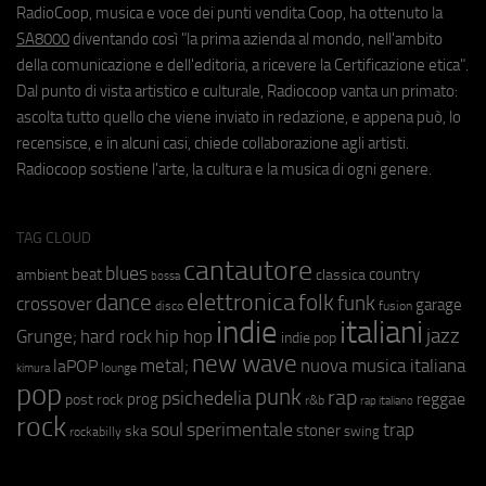
RadioCoop, musica e voce dei punti vendita Coop, ha ottenuto la
SA8000
diventando così "la prima azienda al mondo, nell'ambito
della comunicazione e dell'editoria, a ricevere la Certificazione etica".
Dal punto di vista artistico e culturale, Radiocoop vanta un primato:
ascolta tutto quello che viene inviato in redazione, e appena può, lo
recensisce, e in alcuni casi, chiede collaborazione agli artisti.
Radiocoop sostiene l'arte, la cultura e la musica di ogni genere.
TAG CLOUD
cantautore
blues
beat
country
ambient
classica
bossa
elettronica
dance
folk
funk
crossover
garage
fusion
disco
indie
italiani
jazz
hip hop
Grunge;
hard rock
indie pop
new wave
metal;
nuova musica italiana
laPOP
lounge
kimura
pop
punk
rap
psichedelia
reggae
prog
post rock
r&b
rap italiano
rock
soul
sperimentale
trap
stoner
ska
swing
rockabilly