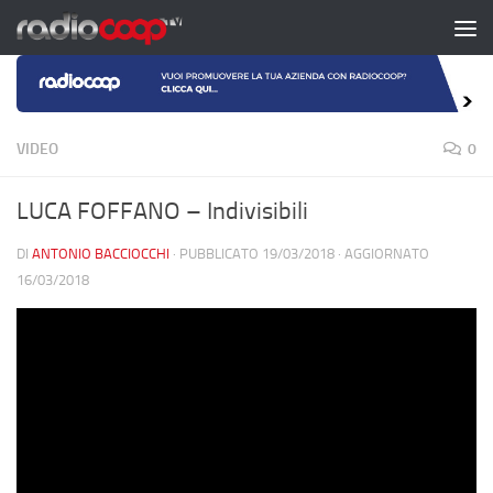
Salta al contenuto
VIDEO
0
LUCA FOFFANO – Indivisibili
DI
ANTONIO BACCIOCCHI
· PUBBLICATO
19/03/2018
· AGGIORNATO
16/03/2018