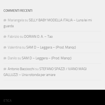
COMMENTI RECENTI
Mariangela
su
SELLY BABY MODELLA ITALIA – Luna lei mi
guarda
Fabrizio
su
DORIAN O. A. – Tao
Valentina
su
SAM D – Leggera – (Prod. Manqc)
Danilo
su
SAM D – Leggera – (Prod. Manqc)
Antonio Bacciocchi
su
STEFANO SPAZZI / IVANO MAGI
GALLUZZI – Una rotonda per amare
ETICA