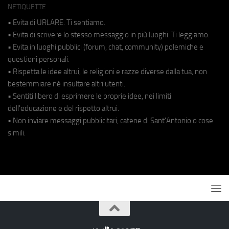
NETIQUETTE
• Evita di URLARE. Ti sentiamo.
• Evita di scrivere lo stesso messaggio in più luoghi. Ti leggiamo.
• Evita in luoghi pubblici (forum, chat, community) polemiche e
questioni personali.
• Rispetta le idee altrui, le religioni e razze diverse dalla tua, non
bestemmiare né insultare altri utenti.
• Sentiti libero di esprimere le proprie idee, nei limiti
dell'educazione e del rispetto altrui.
• Non inviare messaggi pubblicitari, catene di Sant'Antonio o cose
simili.