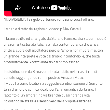
“INDIVISIBILI”
, il singolo del
tenore veneziano Luca Foffano.
Il video è diretto dal regista di videoclip Max Castelli.
Il brano scritto ed arrangiato da
Stefano Panizzo
, aka Steven Tibet, è
una romantica ballata italiana e fiaba contemporanea che arriva
dritto al cuore dell’ascoltatore perché l’amore non muore mai, con
un grande interprete e voce dal timbro inconfondibile, che tocca
profondamente. Accattivante fin dal primo ascolto.
In distribuzione dal 9 marzo entra da subito nelle classifiche di
vendite raggiungendo i primi posti su
Amazon Music
.
Il video ha come location la suggestiva ambientazione di
Sorrento
,
terra d’amore e cornice ideale per l’aria romantica del brano, il
racconto di un amore “Indivisibile” che quasi riprende vita,
ritrovando se stessi e il senso vero della propria esistenza.