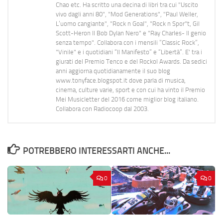
Chao etc. Ha scritto una decina di libri tra cui "Uscito
vivo dagli anni 80", "Mod Generations", "Paul Weller,
L’uomo cangiante", "Rock n Goal", "Rock n Spor"t, Gil
Scott-Heron Il Bob Dylan Nero" e "Ray Charles- Il genio
senza tempo". Collabora con i mensili “Classic Rock”,
"Vinile" e i quotidiani “Il Manifesto” e “Libertà”. E' tra i
giurati del Premio Tenco e del Rockol Awards. Da sedici
anni aggiorna quotidianamente il suo blog
www.tonyface.blogspot.it dove parla di musica,
cinema, culture varie, sport e con cui ha vinto il Premio
Mei Musicletter del 2016 come miglior blog italiano.
Collabora con Radiocoop dal 2003.
POTREBBERO INTERESSARTI ANCHE...
0
0