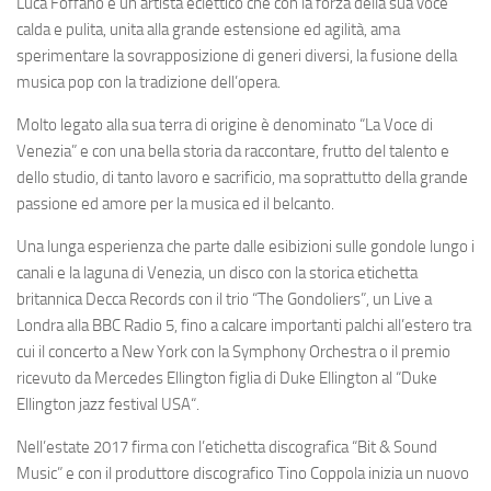
Luca Foffano è un artista eclettico
che con la forza della sua voce
calda e pulita, unita alla grande estensione ed agilità, ama
sperimentare la sovrapposizione di generi diversi, la fusione della
musica pop con la tradizione dell’opera.
Molto legato alla sua terra di origine è denominato
“La Voce di
Venezia”
e con una bella storia da raccontare, frutto del talento e
dello studio, di tanto lavoro e sacrificio, ma soprattutto della grande
passione ed amore per la musica ed il belcanto.
Una lunga esperienza che parte dalle esibizioni sulle gondole lungo i
canali e la laguna di Venezia, un disco con la storica etichetta
britannica Decca Records con il trio “The Gondoliers”, un Live a
Londra alla BBC Radio 5, fino a calcare importanti palchi all’estero tra
cui il
concerto a New York
con la Symphony Orchestra o il premio
ricevuto da Mercedes Ellington figlia di Duke Ellington al “Duke
Ellington jazz festival USA“.
Nell’estate 2017 firma con l’
etichetta discografica “Bit & Sound
Music”
e con il produttore discografico Tino Coppola inizia un nuovo