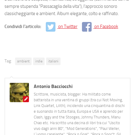
sempre stupenda “Passacaglia della vita”), l’approccio sonoro
classicheggiante e ambient. Album elegante, colto e raffinato.
Condividi l'articolo:
on Twitter
on Facebook
Tag:
ambient
indie
italiani
Antonio Bacciocchi
Scrittore, musicista, blogger. Ha militato come
batterista in una ventina di gruppi (tra cui Not Moving,
Link Quartet, Lilith), incidendo una cinquantina di dischi
e suonando in tutta Italia, Europa e USA e aprendo per
Clash, Iggy and the Stooges, Johnny Thunders, Manu
Chao etc. Ha scritto una decina di libri tra cui "Uscito
vivo dagli anni 80", "Mod Generations", "Paul Weller,
L’uomo cangiante", "Rock n Goal", "Rock n Spor"t, Gil