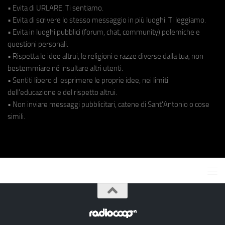
• Evita di URLARE. Ti sentiamo.
• Evita di scrivere lo stesso messaggio in più luoghi. Ti leggiamo.
• Evita in luoghi pubblici (forum, chat, community) polemiche e
questioni personali.
• Rispetta le idee altrui, le religioni e razze diverse dalla tua, non
bestemmiare né insultare altri utenti.
• Sentiti libero di esprimere le proprie idee, nei limiti
dell'educazione e del rispetto altrui.
• Non inviare messaggi pubblicitari, catene di Sant'Antonio o cose
simili.