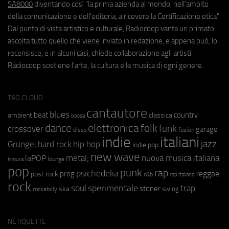
SA8000
diventando così "la prima azienda al mondo, nell'ambito
della comunicazione e dell'editoria, a ricevere la Certificazione etica".
Dal punto di vista artistico e culturale, Radiocoop vanta un primato:
ascolta tutto quello che viene inviato in redazione, e appena può, lo
recensisce, e in alcuni casi, chiede collaborazione agli artisti.
Radiocoop sostiene l'arte, la cultura e la musica di ogni genere.
TAG CLOUD
cantautore
blues
beat
country
ambient
classica
bossa
elettronica
dance
folk
funk
crossover
garage
fusion
disco
indie
italiani
jazz
hip hop
Grunge;
hard rock
indie pop
new wave
metal;
nuova musica italiana
laPOP
lounge
kimura
pop
punk
rap
psichedelia
reggae
prog
post rock
r&b
rap italiano
rock
soul
sperimentale
trap
stoner
ska
swing
rockabilly
NETIQUETTE