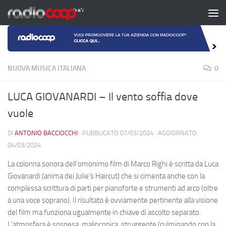
Salta al contenuto
NUOVA MUSICA ITALIANA
0
LUCA GIOVANARDI – Il vento soffia dove
vuole
DI
ANTONIO BACCIOCCHI
· PUBBLICATO
07/03/2024
· AGGIORNATO
04/03/2024
La colonna sonora dell’omonimo film di Marco Righi è scritta da Luca
Giovanardi (anima dei Julie’s Haircut) che si cimenta anche con la
complessa scrittura di parti per pianoforte e strumenti ad arco (oltre
a una voce soprano). Il risultato è ovviamente pertinente alla visione
del film ma funziona ugualmente in chiave di ascolto separato.
L’atmosfera è sospesa, malinconica, struggente (culminando con la