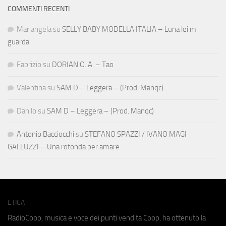
COMMENTI RECENTI
Mariangela
su
SELLY BABY MODELLA ITALIA – Luna lei mi
guarda
Fabrizio
su
DORIAN O. A. – Tao
Valentina
su
SAM D – Leggera – (Prod. Manqc)
Danilo
su
SAM D – Leggera – (Prod. Manqc)
Antonio Bacciocchi
su
STEFANO SPAZZI / IVANO MAGI
GALLUZZI – Una rotonda per amare
ETICA
RadioCoop, musica e voce dei punti vendita Coop, ha ottenuto la