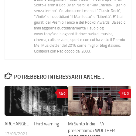
Scott-Heron Il Bob Dylan Nero" e "Ray Charles- Il genio
senza tempo". Collabora con i mensili “Classic Rock”,
"Vinile" e i quotidiani “Il Manifesto” e “Libertà”. E' tra i
giurati del Premio Tenco e del Rockol Awards. Da sedici
anni aggiorna quotidianamente il suo blog
www.tonyface.blogspot.it dove parla di musica,
cinema, culture varie, sport e con cui ha vinto il Premio
Mei Musicletter del 2016 come miglior blog italiano.
Collabora con Radiocoop dal 2003.
POTREBBERO INTERESSARTI ANCHE...
0
0
ARCHANGEL – Third warning
Mi Sento Indie – Vi
presentiamo i WOLTHER
17/03/2021