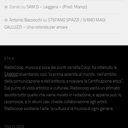
Danilo
su
SAM D – Leggera – (Prod. Manqc)
Antonio Bacciocchi
su
STEFANO SPAZZI / IVANO MAGI
GALLUZZI – Una rotonda per amare
ETICA
RadioCoop, musica e voce dei punti vendita Coop, ha ottenuto la
SA8000
diventando così "la prima azienda al mondo, nell'ambito
della comunicazione e dell'editoria, a ricevere la Certificazione etica".
Dal punto di vista artistico e culturale, Radiocoop vanta un primato:
ascolta tutto quello che viene inviato in redazione, e appena può, lo
recensisce, e in alcuni casi, chiede collaborazione agli artisti.
Radiocoop sostiene l'arte, la cultura e la musica di ogni genere.
TAG CLOUD