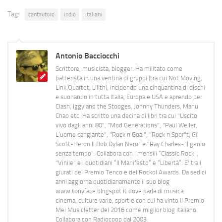
Tag:
cantautore
indie
italiani
Antonio Bacciocchi
Scrittore, musicista, blogger. Ha militato come
batterista in una ventina di gruppi (tra cui Not Moving,
Link Quartet, Lilith), incidendo una cinquantina di dischi
e suonando in tutta Italia, Europa e USA e aprendo per
Clash, Iggy and the Stooges, Johnny Thunders, Manu
Chao etc. Ha scritto una decina di libri tra cui "Uscito
vivo dagli anni 80", "Mod Generations", "Paul Weller,
L’uomo cangiante", "Rock n Goal", "Rock n Spor"t, Gil
Scott-Heron Il Bob Dylan Nero" e "Ray Charles- Il genio
senza tempo". Collabora con i mensili “Classic Rock”,
"Vinile" e i quotidiani “Il Manifesto” e “Libertà”. E' tra i
giurati del Premio Tenco e del Rockol Awards. Da sedici
anni aggiorna quotidianamente il suo blog
www.tonyface.blogspot.it dove parla di musica,
cinema, culture varie, sport e con cui ha vinto il Premio
Mei Musicletter del 2016 come miglior blog italiano.
Collabora con Radiocoop dal 2003.