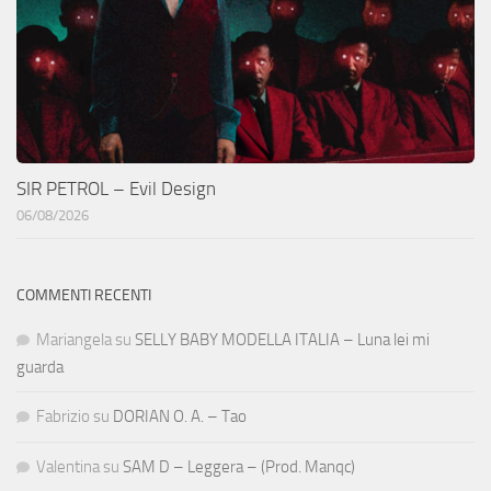
SIR PETROL – Evil Design
06/08/2026
COMMENTI RECENTI
Mariangela
su
SELLY BABY MODELLA ITALIA – Luna lei mi
guarda
Fabrizio
su
DORIAN O. A. – Tao
Valentina
su
SAM D – Leggera – (Prod. Manqc)