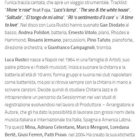
l’unica traccia cantata, che apre un viaggio strumentale. Tracklist:
“
Mane ‘e rose
” feat Foja
, “
Luca’s lamp
”, “
The sea & the white house
”,
“
Solitude
”, “
El tango de mi alma
”, “
Rò ‘o sentimento d’ò core
” e “
A time
to love
”. Nel disco con Luca Rustici hanno suonato
Gae Diodato
al
basso;
Andrea Polidori
, batteria;
Ernesto Vitolo
, piano, Rhodes e
Hammond;
Rosario Jermano
, percussioni;
Pino Tafuto
, pianoforte,
direzione orchestra; e
Gianfranco Campagnoli
, tromba.
Luca Rustici
nasce a Napoli nel 1964 in una famiglia di Artisti, suo
padre pittore e i fratelli musicisti. Inizia a suonare la chitarra e la
batteria all’età di 10 anni, forma gruppi e suona nei club napoletani
come batterista, ma poi si ritrova sempre con la chitarra in mano a
scrivere canzoni. Decide quindi di studiare Chitarra Jazz e di
intraprendere un percorso da Sessionman nei vari studi di
registrazione evolvendosi nel lavoro di Produttore – Arrangiatore e
Autore, che gli ha dato la possibilità di lavorare con grossi nomi della
musica italiana e Internazionale tra Italia, Spagna e America Latina.
Tra questi
Mina, Adriano Celentano, Marco Mengoni, Loredana
Bertè, Giusi Ferreri, Patti Pravo
. nel 2004 Ha creato la sua etichetta