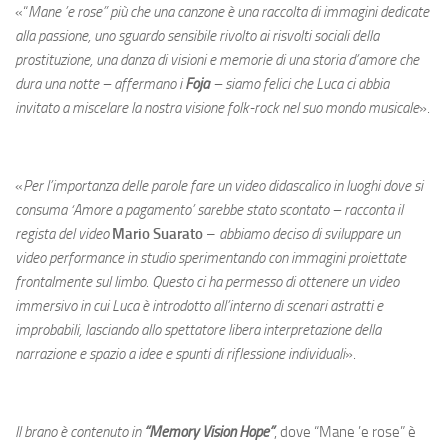
«“
Mane ’e rose” più che una canzone è una raccolta di immagini dedicate
alla passione, uno sguardo sensibile rivolto ai risvolti sociali della
prostituzione, una danza di visioni e memorie di una storia d’amore che
dura una notte – affermano i
Foja
– siamo felici che Luca
ci abbia
invitato a miscelare la nostra visione folk-rock nel suo mondo musicale
».
«
Per l’importanza delle parole fare un video didascalico in luoghi dove si
consuma ‘Amore a pagamento’ sarebbe stato scontato – racconta il
regista del video
Mario Suarato
–
abbiamo deciso di sviluppare un
video performance in studio sperimentando con immagini proiettate
frontalmente sul limbo. Questo ci ha permesso di ottenere un video
immersivo in cui Luca è introdotto all’interno di scenari astratti e
improbabili, lasciando allo spettatore libera interpretazione della
narrazione e spazio a idee e spunti di riflessione individuali
».
Il brano è contenuto in
“Memory Vision Hope”
, dove “Mane ’e rose” è