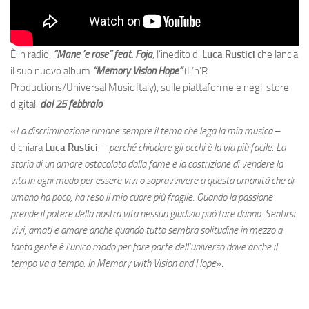
È in radio,
“Mane ’e rose” feat. Foja
,
l’inedito di
Luca Rustici
che lancia
il suo nuovo album
“Memory Vision Hope”
(L’n’R
Productions/Universal Music Italy), sulle piattaforme e negli store
digitali
dal 25 febbraio
.
«
La discriminazione rimane sempre il tema che lega la mia musica
–
dichiara
Luca Rustici
–
perché chiudere gli occhi è la via più facile. La
storia di un amore ostacolato dalla fame e la costrizione di vendere la
vita in ogni modo per essere vivi o sopravvivere a questa umanità che di
umano ha poco, ha reso il mio cuore più fragile. Quando la passione
prende il potere della nostra vita nessun giudizio può fare danno. Sentirsi
vivi, amati e amare anche quando tutto sembra solitudine in mezzo a
tanta gente è l’unico modo per fare parte dell’universo dove anche il
tempo va a tempo. In Memory with Vision and Hope
».