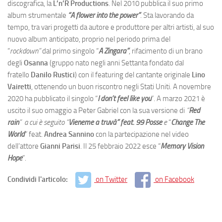
discografica, la
L’n’R Productions
. Nel 2010 pubblica il suo primo
album strumentale
“A flower into the power”
. Sta lavorando da
tempo, tra vari progetti da autore e produttore per altri artisti, al suo
nuovo album anticipato, proprio nel periodo prima del
“
rockdown”
dal primo singolo “
A Zingara”
, rifacimento di un brano
degli
Osanna
(gruppo nato negli anni Settanta fondato dal
fratello
Danilo Rustici
) con il featuring del cantante originale
Lino
Vairetti
, ottenendo un buon riscontro negli Stati Uniti. A novembre
2020 ha pubblicato il singolo “
I don’t feel like you
”. A marzo 2021 è
uscito il suo omaggio a Peter Gabriel con la sua versione di
“
Red
rain
” a cui è seguito “
Vieneme a truvà” feat. 99 Posse
e
“
Change The
World
” feat.
Andrea Sannino
con la partecipazione nel video
dell’attore
Gianni Parisi
. Il 25 febbraio 2022 esce “
Memory Vision
Hope
”.
Condividi l'articolo:
on Twitter
on Facebook