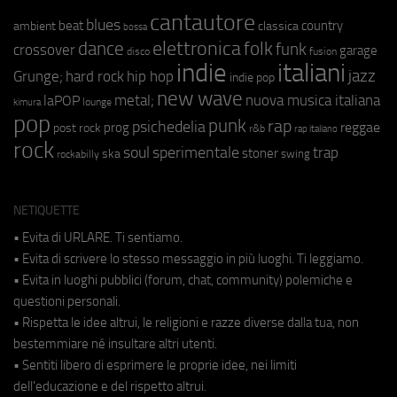
cantautore
blues
beat
country
ambient
classica
bossa
elettronica
dance
folk
funk
crossover
garage
fusion
disco
indie
italiani
jazz
hip hop
Grunge;
hard rock
indie pop
new wave
metal;
nuova musica italiana
laPOP
lounge
kimura
pop
punk
rap
psichedelia
reggae
prog
post rock
r&b
rap italiano
rock
soul
sperimentale
trap
stoner
ska
swing
rockabilly
NETIQUETTE
• Evita di URLARE. Ti sentiamo.
• Evita di scrivere lo stesso messaggio in più luoghi. Ti leggiamo.
• Evita in luoghi pubblici (forum, chat, community) polemiche e
questioni personali.
• Rispetta le idee altrui, le religioni e razze diverse dalla tua, non
bestemmiare né insultare altri utenti.
• Sentiti libero di esprimere le proprie idee, nei limiti
dell'educazione e del rispetto altrui.