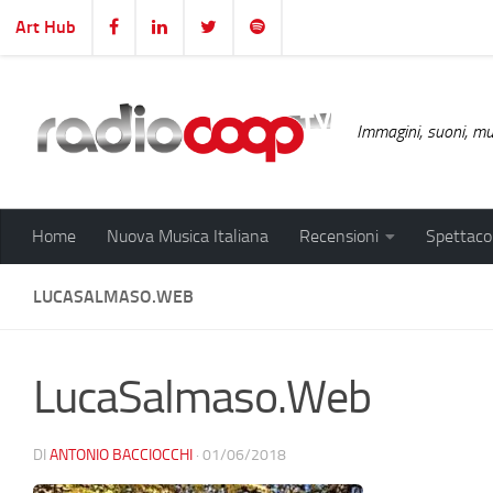
Art Hub
Salta al contenuto
Immagini, suoni, mus
Home
Nuova Musica Italiana
Recensioni
Spettacol
LUCASALMASO.WEB
LucaSalmaso.Web
DI
ANTONIO BACCIOCCHI
·
01/06/2018