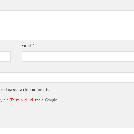
Email
*
prossima volta che commento.
cy
e ai
Termini di utilizzo
di Google.