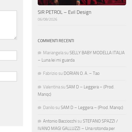
SIR PETROL – Evil Design
06/08/2026
COMMENTI RECENTI
Mariangela
su
SELLY BABY MODELLA ITALIA
– Luna lei mi guarda
Fabrizio
su
DORIAN O. A. – Tao
Valentina
su
SAM D – Leggera – (Prod.
Manqc)
Danilo
su
SAM D – Leggera – (Prod. Manqc)
Antonio Bacciocchi
su
STEFANO SPAZZI /
IVANO MAGI GALLUZZI – Una rotonda per