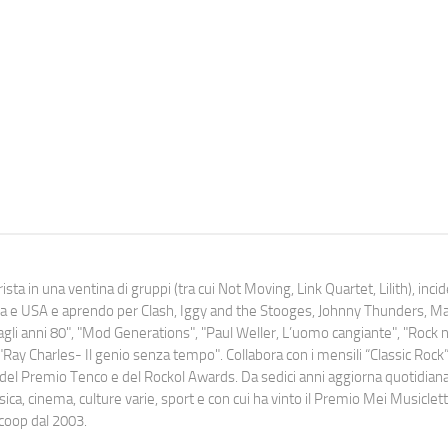
ista in una ventina di gruppi (tra cui Not Moving, Link Quartet, Lilith), inc
uropa e USA e aprendo per Clash, Iggy and the Stooges, Johnny Thunders, 
o dagli anni 80", "Mod Generations", "Paul Weller, L’uomo cangiante", "Rock n
Ray Charles- Il genio senza tempo". Collabora con i mensili “Classic Rock”,
urati del Premio Tenco e del Rockol Awards. Da sedici anni aggiorna quotidia
a, cinema, culture varie, sport e con cui ha vinto il Premio Mei Musiclett
ocoop dal 2003.