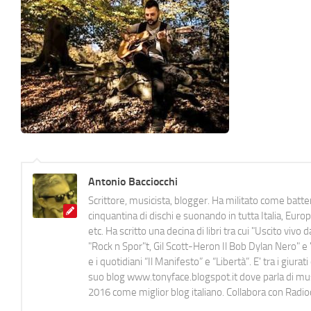
Antonio Bacciocchi
Scrittore, musicista, blogger. Ha militato come batter
cinquantina di dischi e suonando in tutta Italia, E
etc. Ha scritto una decina di libri tra cui "Uscito viv
"Rock n Spor"t, Gil Scott-Heron Il Bob Dylan Nero" e "
e i quotidiani “Il Manifesto” e “Libertà”. E' tra i gi
suo blog www.tonyface.blogspot.it dove parla di music
2016 come miglior blog italiano. Collabora con Radi