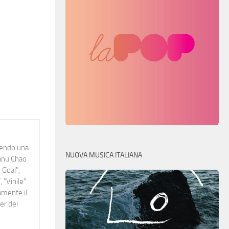
idendo una
NUOVA MUSICA ITALIANA
Manu Chao
 Goal",
 "Vinile"
namente il
er del