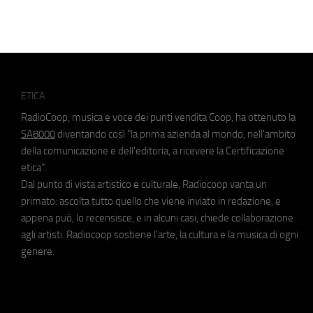
ETICA
RadioCoop, musica e voce dei punti vendita Coop, ha ottenuto la
SA8000
diventando così "la prima azienda al mondo, nell'ambito
della comunicazione e dell'editoria, a ricevere la Certificazione
etica".
Dal punto di vista artistico e culturale, Radiocoop vanta un
primato: ascolta tutto quello che viene inviato in redazione, e
appena può, lo recensisce, e in alcuni casi, chiede collaborazione
agli artisti. Radiocoop sostiene l'arte, la cultura e la musica di ogni
genere.