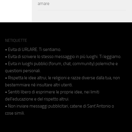
amare
NETIQUETTE
• Evita di URLARE. Ti sentiamo.
• Evita di scrivere lo stesso messaggio in più luoghi. Ti leggiamo.
• Evita in luoghi pubblici (forum, chat, community) polemiche e
questioni personali.
• Rispetta le idee altrui, le religioni e razze diverse dalla tua, non
bestemmiare né insultare altri utenti.
• Sentiti libero di esprimere le proprie idee, nei limiti
dell'educazione e del rispetto altrui.
• Non inviare messaggi pubblicitari, catene di Sant'Antonio o
cose simili.