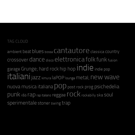
TAG CLOUD
cantautore
blues
beat
country
ambient
classica
bossa
elettronica
dance
folk
funk
crossover
fusion
disco
indie
hip hop
Grunge;
hard rock
garage
indie pop
italiani
new wave
jazz
metal;
laPOP
lounge
kimura
pop
psichedelia
nuova musica italiana
prog
post rock
rock
punk
rap
soul
reggae
ska
r&b
rockabilly
rap italiano
sperimentale
trap
stoner
swing