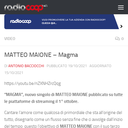
Salta al contenuto
VIDEO
0
MATTEO MAIONE – Magma
DI
ANTONIO BACCIOCCHI
· PUBBLICATO
19/10/2021
· AGGIORNATO
15/10/2021
https://youtu.be/nZXNHZrcQqg
“MAGMA”, nuovo singolo di MATTEO MAIONE pubblicato su tutte
le piattaforme di streaming il 1° ottobre.
Cantare l’amore come qualcosa di primordiale che sta all’origine del
tutto, disegnarlo come un flusso senza fine che ci avvolge dall’inizio
del tempo: questo l’obiettivo di
MATTEO MAIONE
con il suo terzo