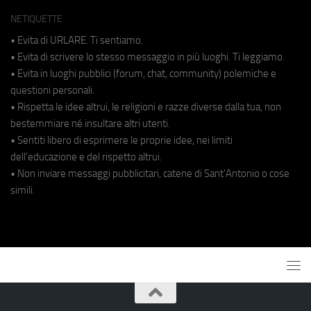
NETIQUETTE
• Evita di URLARE. Ti sentiamo.
• Evita di scrivere lo stesso messaggio in più luoghi. Ti leggiamo.
• Evita in luoghi pubblici (forum, chat, community) polemiche e
questioni personali.
• Rispetta le idee altrui, le religioni e razze diverse dalla tua, non
bestemmiare né insultare altri utenti.
• Sentiti libero di esprimere le proprie idee, nei limiti
dell'educazione e del rispetto altrui.
• Non inviare messaggi pubblicitari, catene di Sant'Antonio o cose
simili.