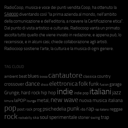
RadioCoop, musica e voce dei punti vendita Coop, ha ottenuto la
SA8000
diventando così "la prima azienda al mondo, nell'ambito
della comunicazione e dell'editoria, a ricevere la Certificazione etica".
Dal punto di vista artistico e culturale, Radiocoop vanta un primato:
ascolta tutto quello che viene inviato in redazione, e appena può, lo
recensisce, e in alcuni casi, chiede collaborazione agli artisti.
Radiocoop sostiene l'arte, la cultura e la musica di ogni genere.
TAG CLOUD
cantautore
blues
beat
country
ambient
classica
bossa
elettronica
dance
folk
funk
crossover
garage
fusion
disco
indie
italiani
jazz
hip hop
Grunge;
hard rock
indie pop
new wave
metal;
nuova musica italiana
laPOP
lounge
kimura
pop
punk
rap
psichedelia
reggae
prog
post rock
r&b
rap italiano
rock
soul
sperimentale
trap
stoner
ska
swing
rockabilly