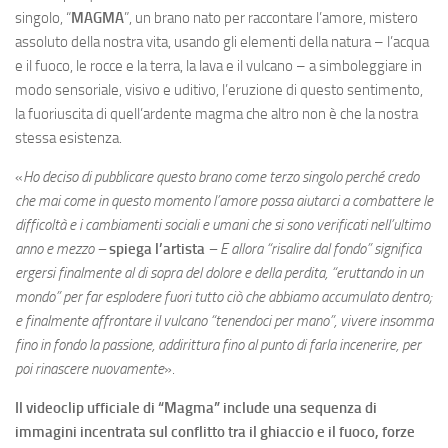
singolo, “
MAGMA
”, un brano nato per raccontare l’amore, mistero
assoluto della nostra vita, usando gli elementi della natura – l’acqua
e il fuoco, le rocce e la terra, la lava e il vulcano – a simboleggiare in
modo sensoriale, visivo e uditivo, l’eruzione di questo sentimento,
la fuoriuscita di quell’ardente magma che altro non è che la nostra
stessa esistenza.
«
Ho deciso di pubblicare questo brano come terzo singolo perché credo
che mai come in questo momento l’amore possa aiutarci a combattere le
difficoltà e i cambiamenti sociali e umani che si sono verificati nell’ultimo
anno e mezzo –
spiega l’artista
– E allora “risalire dal fondo” significa
ergersi finalmente al di sopra del dolore e della perdita, “eruttando in un
mondo” per far esplodere fuori tutto ciò che abbiamo accumulato dentro;
e finalmente affrontare il vulcano “tenendoci per mano”, vivere insomma
fino in fondo la passione, addirittura fino al punto di farla incenerire, per
poi rinascere nuovamente
».
Il videoclip ufficiale di “Magma” include una sequenza di
immagini incentrata sul conflitto tra il ghiaccio e il fuoco, forze