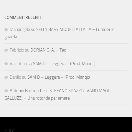
COMMENTI RECENTI
Mariangela
su
SELLY BABY MODELLA ITALIA – Luna lei mi
guarda
Fabrizio
su
DORIAN O. A. – Tao
Valentina
su
SAM D – Leggera – (Prod. Manqc)
Danilo
su
SAM D – Leggera – (Prod. Manqc)
Antonio Bacciocchi
su
STEFANO SPAZZI / IVANO MAGI
GALLUZZI – Una rotonda per amare
ETICA