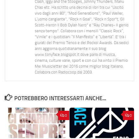
Clash, Iggy and the Stooges, Johnny Thunders, Manu
Chao etc. Ha scritto una decina di libri tra cui "Uscito
vivo dagli anni 80", "Mod Generations", "Paul Weller,
L’uomo cangiante", "Rock n Goal", "Rock n Spor"t, Gil
Scott-Heron Il Bob Dylan Nero" e "Ray Charles- Il genio
senza tempo". Collabora con i mensili “Classic Rock”,
"Vinile" e i quotidiani “Il Manifesto” e “Libertà”. E' tra i
giurati del Premio Tenco e del Rockol Awards. Da sedici
anni aggiorna quotidianamente il suo blog
www.tonyface.blogspot.it dove parla di musica,
cinema, culture varie, sport e con cui ha vinto il Premio
Mei Musicletter del 2016 come miglior blog italiano.
Collabora con Radiocoop dal 2003.
POTREBBERO INTERESSARTI ANCHE...
0
0