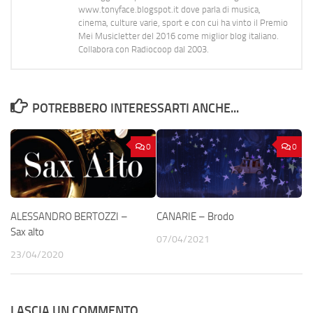
www.tonyface.blogspot.it dove parla di musica,
cinema, culture varie, sport e con cui ha vinto il Premio
Mei Musicletter del 2016 come miglior blog italiano.
Collabora con Radiocoop dal 2003.
POTREBBERO INTERESSARTI ANCHE...
0
0
ALESSANDRO BERTOZZI –
CANARIE – Brodo
Sax alto
07/04/2021
23/04/2020
LASCIA UN COMMENTO