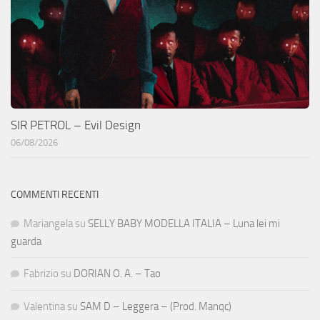
SIR PETROL – Evil Design
06/08/2026
COMMENTI RECENTI
Mariangela
su
SELLY BABY MODELLA ITALIA – Luna lei mi
guarda
Fabrizio
su
DORIAN O. A. – Tao
Valentina
su
SAM D – Leggera – (Prod. Manqc)