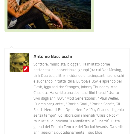
Antonio Bacciocchi
Scrittore, musicista, blogger. Ha militato come
batterista in una ventina di gruppi (tra cui Not Moving,
Link Quartet, Lilith), incidendo una cinquantina di dischi
e suonando in tutta Italia, Europa e USA e aprendo per
Clash, Iggy and the Stooges, Johnny Thunders, Manu
Chao etc. Ha scritto una decina di libri tra cui "Uscito
vivo dagli anni 80", "Mod Generations", "Paul Weller,
L’uomo cangiante", "Rock n Goal", "Rock n Spor"t, Gil
Scott-Heron Il Bob Dylan Nero" e "Ray Charles- Il genio
senza tempo". Collabora con i mensili “Classic Rock”,
"Vinile" e i quotidiani “Il Manifesto” e “Libertà”. E' tra i
giurati del Premio Tenco e del Rockol Awards. Da sedici
anni aggiorna quotidianamente il suo blog