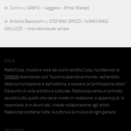
Danilo
su
SAM D – Leggera – (Prod. Manqc)
Antonio Bacciocchi
su
STEFANO SPAZZI / IVANO MAGI
GALLUZZI – Una rotonda per amare
ETICA
RadioCoop, musica e voce dei punti vendita Coop, ha ottenuto la
SA8000
diventando così "la prima azienda al mondo, nell'ambito
della comunicazione e dell'editoria, a ricevere la Certificazione etica".
Dal punto di vista artistico e culturale, Radiocoop vanta un primato:
ascolta tutto quello che viene inviato in redazione, e appena può, lo
recensisce, e in alcuni casi, chiede collaborazione agli artisti.
Radiocoop sostiene l'arte, la cultura e la musica di ogni genere.
TAG CLOUD