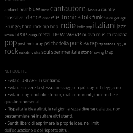
cantautore
blues
beat
country
ambient
classica
bossa
elettronica
dance
folk
funk
crossover
garage
fusion
disco
indie
italiani
jazz
hip hop
Grunge;
hard rock
indie pop
new wave
metal;
nuova musica italiana
laPOP
lounge
kimura
pop
punk
rap
psichedelia
reggae
prog
post rock
r&b
rap italiano
rock
soul
sperimentale
trap
stoner
ska
swing
rockabilly
NETIQUETTE
• Evita di URLARE. Ti sentiamo.
• Evita di scrivere lo stesso messaggio in più luoghi. Ti leggiamo.
• Evita in luoghi pubblici (forum, chat, community) polemiche e
questioni personali.
• Rispetta le idee altrui, le religioni e razze diverse dalla tua, non
bestemmiare né insultare altri utenti.
• Sentiti libero di esprimere le proprie idee, nei limiti
dell'educazione e del rispetto altrui.