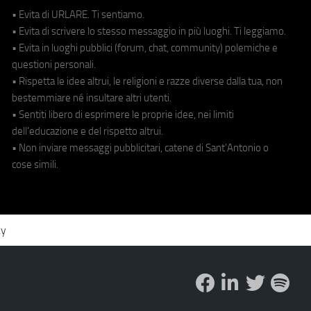
• Evita di URLARE. Ti sentiamo.
• Evita di scrivere lo stesso messaggio in più luoghi. Ti leggiamo.
• Evita in luoghi pubblici (forum, chat, community) polemiche e
questioni personali.
• Rispetta le idee altrui, le religioni e razze diverse dalla tua, non
bestemmiare né insultare altri utenti.
• Sentiti libero di esprimere le proprie idee, nei limiti
dell'educazione e del rispetto altrui.
• Non inviare messaggi pubblicitari, catene di Sant'Antonio o
cose simili.
cy