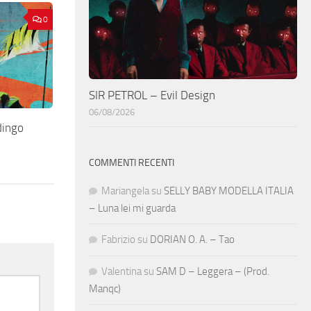
0
SIR PETROL – Evil Design
06/08/2026
ingo
COMMENTI RECENTI
Mariangela
su
SELLY BABY MODELLA ITALIA
– Luna lei mi guarda
Fabrizio
su
DORIAN O. A. – Tao
Valentina
su
SAM D – Leggera – (Prod.
Manqc)