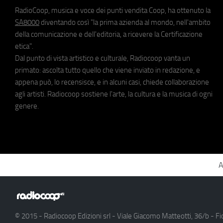
RadioCoop, musica e voce dei punti vendita Coop, ha ottenuto la
SA8000
diventando così "la prima azienda al mondo, nell'ambito
della comunicazione e dell'editoria, a ricevere la Certificazione
etica".
Dal punto di vista artistico e culturale, Radiocoop vanta un
primato: ascolta tutto quello che viene inviato in redazione, e
appena può, lo recensisce, e in alcuni casi, chiede collaborazione
agli artisti. Radiocoop sostiene l'arte, la cultura e la musica di ogni
genere.
A
© 2015 - Radiocoop Edizioni srl - Viale Giacomo Matteotti, 36/b - Fi