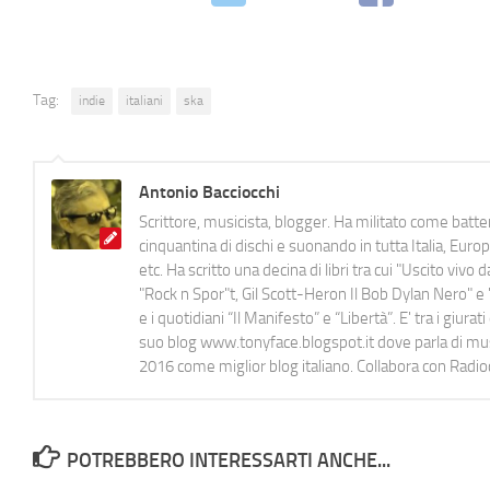
Tag:
indie
italiani
ska
Antonio Bacciocchi
Scrittore, musicista, blogger. Ha militato come batter
cinquantina di dischi e suonando in tutta Italia, E
etc. Ha scritto una decina di libri tra cui "Uscito viv
"Rock n Spor"t, Gil Scott-Heron Il Bob Dylan Nero" e "
e i quotidiani “Il Manifesto” e “Libertà”. E' tra i gi
suo blog www.tonyface.blogspot.it dove parla di music
2016 come miglior blog italiano. Collabora con Radi
POTREBBERO INTERESSARTI ANCHE...