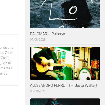
PALOMAR – Palomar
07/08/2026
idendo una
Manu Chao
 Goal",
 "Vinile"
namente il
er del
ALESSANDRO FERRETTI – Basta Walter!
06/08/2026