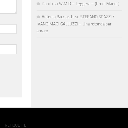
Danilo
su
SAM D – Leggera – (Prod. Manqc)
Antonio Bacciocchi
su
STEFANO SPAZZI /
IVANO MAGI GALLUZZI – Una rotonda per
amare
NETIQUETTE