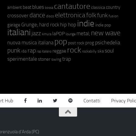
cantautore
blues
beat
country
ambient
classica
bossa
elettronica
dance
folk
funk
crossover
fusion
disco
indie
hip hop
Grunge;
hard rock
garage
indie pop
italiani
new wave
jazz
metal;
laPOP
lounge
kimura
pop
psichedelia
nuova musica italiana
prog
post rock
rock
punk
rap
soul
reggae
ska
r&b
rockabilly
rap italiano
sperimentale
trap
stoner
swing
rt Hub
Contatti
Privacy Poli
orenzuola d'Arda (PC)