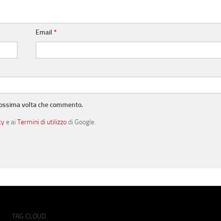
Email
*
prossima volta che commento.
cy
e ai
Termini di utilizzo
di Google.
TAG CLOUD