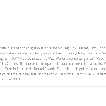
ista in una ventina di gruppi (tra cui Not Moving, Link Quartet, Lilith), inc
uropa e USA e aprendo per Clash, Iggy and the Stooges, Johnny Thunders, 
o dagli anni 80", "Mod Generations", "Paul Weller, L’uomo cangiante", "Rock n
Ray Charles- Il genio senza tempo". Collabora con i mensili “Classic Rock”,
urati del Premio Tenco e del Rockol Awards. Da sedici anni aggiorna quotidia
a, cinema, culture varie, sport e con cui ha vinto il Premio Mei Musiclett
ocoop dal 2003.