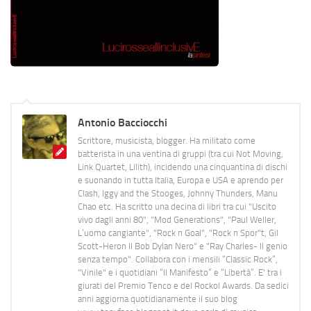
Antonio Bacciocchi
Scrittore, musicista, blogger. Ha militato come
batterista in una ventina di gruppi (tra cui Not Moving,
Link Quartet, Lilith), incidendo una cinquantina di dischi
e suonando in tutta Italia, Europa e USA e aprendo per
Clash, Iggy and the Stooges, Johnny Thunders, Manu
Chao etc. Ha scritto una decina di libri tra cui "Uscito
vivo dagli anni 80", "Mod Generations", "Paul Weller,
L’uomo cangiante", "Rock n Goal", "Rock n Spor"t, Gil
Scott-Heron Il Bob Dylan Nero" e "Ray Charles- Il genio
senza tempo". Collabora con i mensili “Classic Rock”,
"Vinile" e i quotidiani “Il Manifesto” e “Libertà”. E' tra i
giurati del Premio Tenco e del Rockol Awards. Da sedici
anni aggiorna quotidianamente il suo blog