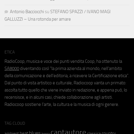
Antonio Bacciocchi
su
STEFANO SPAZZI / IVANO MAGI
GALLUZZI – Una rotonda per amare
ETICA
RadioCoop, musica e voce dei punti vendita Coop, ha ottenuto la
SA8000
diventando così "la prima azienda al mondo, nell'ambito
della comunicazione e dell'editoria, a ricevere la Certificazione etica".
Dal punto di vista artistico e culturale, Radiocoop vanta un primato:
ascolta tutto quello che viene inviato in redazione, e appena può, lo
recensisce, e in alcuni casi, chiede collaborazione agli artisti.
Radiocoop sostiene l'arte, la cultura e la musica di ogni genere.
TAG CLOUD
cantautore
blues
beat
country
ambient
classica
bossa