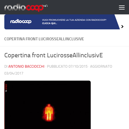
Salta al contenuto
COPERTINA FRONT LUCIROSSEALLINCLUSIVE
Copertina front LucirosseAllinclusivE
DI
ANTONIO BACCIOCCHI
· PUBBLICATO
07/10/2015
· AGGIORNATO
03/04/2017