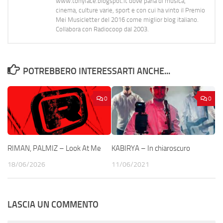
www.tonyface.blogspot.it dove parla di musica,
cinema, culture varie, sport e con cui ha vinto il Premio
Mei Musicletter del 2016 come miglior blog italiano.
Collabora con Radiocoop dal 2003.
POTREBBERO INTERESSARTI ANCHE...
0
0
RIMAN, PALMIZ – Look At Me
KABIRYA – In chiaroscuro
18/06/2026
11/06/2021
LASCIA UN COMMENTO