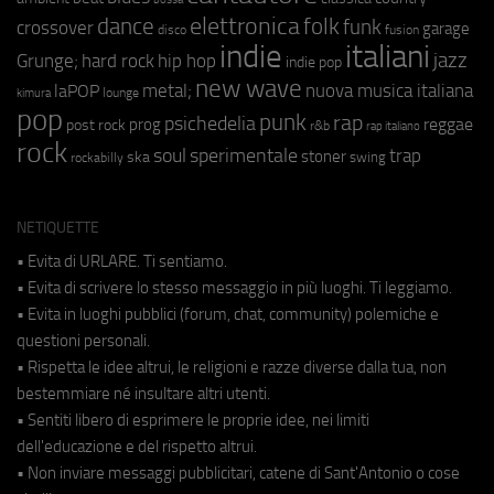
elettronica
dance
folk
funk
crossover
garage
fusion
disco
indie
italiani
jazz
hip hop
Grunge;
hard rock
indie pop
new wave
metal;
nuova musica italiana
laPOP
lounge
kimura
pop
punk
rap
psichedelia
reggae
prog
post rock
r&b
rap italiano
rock
soul
sperimentale
trap
stoner
ska
swing
rockabilly
NETIQUETTE
• Evita di URLARE. Ti sentiamo.
• Evita di scrivere lo stesso messaggio in più luoghi. Ti leggiamo.
• Evita in luoghi pubblici (forum, chat, community) polemiche e
questioni personali.
• Rispetta le idee altrui, le religioni e razze diverse dalla tua, non
bestemmiare né insultare altri utenti.
• Sentiti libero di esprimere le proprie idee, nei limiti
dell'educazione e del rispetto altrui.
• Non inviare messaggi pubblicitari, catene di Sant'Antonio o cose