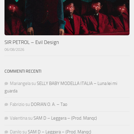
SIR PETROL – Evil Design
06/08/2026
COMMENTI RECENTI
Mariangela
su
SELLY BABY MODELLA ITALIA – Luna lei mi
guarda
Fabrizio
su
DORIAN O. A. – Tao
Valentina
su
SAM D – Leggera – (Prod. Manqc)
Danilo
su
SAM D – Leggera – (Prod. Manqc)