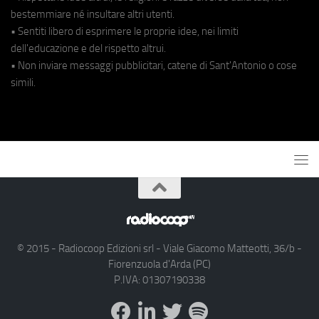
bestemmiare né insultare altri utenti.
• Sentiti libero di esprimere le proprie idee, nei limiti
dell'educazione e del rispetto altrui.
• Non inviare messaggi pubblicitari, catene di Sant'Antonio o cose
simili.
© 2015 - Radiocoop Edizioni srl - Viale Giacomo Matteotti, 36/b -
Fiorenzuola d'Arda (PC)
P.IVA: 01307190338