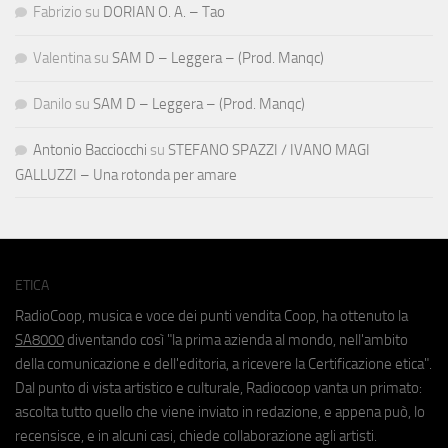
Fabrizio
su
DORIAN O. A. – Tao
Valentina
su
SAM D – Leggera – (Prod. Manqc)
Danilo
su
SAM D – Leggera – (Prod. Manqc)
Antonio Bacciocchi
su
STEFANO SPAZZI / IVANO MAGI
GALLUZZI – Una rotonda per amare
ETICA
RadioCoop, musica e voce dei punti vendita Coop, ha ottenuto la
SA8000
diventando così "la prima azienda al mondo, nell'ambito
della comunicazione e dell'editoria, a ricevere la Certificazione etica".
Dal punto di vista artistico e culturale, Radiocoop vanta un primato:
ascolta tutto quello che viene inviato in redazione, e appena può, lo
recensisce, e in alcuni casi, chiede collaborazione agli artisti.