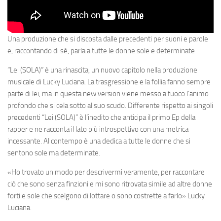
Una produzione che si discosta dalle precedenti per suoni e parole
e, raccontando di sé, parla a tutte le donne sole e determinate
“Lei (SOLA)” è una rinascita, un nuovo capitolo nella produzione
musicale di Lucky Luciana. La trasgressione e la follia fanno sempre
parte di lei, ma in questa new version viene messo a fuoco l’animo
profondo che si cela sotto al suo scudo. Differente rispetto ai singoli
precedenti “Lei (SOLA)” è l’inedito che anticipa il primo Ep della
rapper e ne racconta il lato più introspettivo con una metrica
incessante. Al contempo è una dedica a tutte le donne che si
sentono sole ma determinate.
«
Ho trovato un modo per descrivermi veramente, per raccontare
ciò che sono senza finzioni e mi sono ritrovata simile ad altre donne
forti e sole che scelgono di lottare o sono costrette a farlo
» Lucky
Luciana.