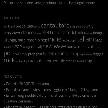
Radiocoop sostiene l'arte, la cultura e la musica di ogni genere.
TAG CLOUD
cantautore
blues
beat
country
ambient
classica
bossa
elettronica
dance
folk
funk
crossover
garage
fusion
disco
indie
italiani
jazz
hip hop
Grunge;
hard rock
indie pop
new wave
metal;
nuova musica italiana
laPOP
lounge
kimura
pop
punk
rap
psichedelia
reggae
prog
post rock
r&b
rap italiano
rock
soul
sperimentale
trap
stoner
ska
swing
rockabilly
NETIQUETTE
• Evita di URLARE. Ti sentiamo.
• Evita di scrivere lo stesso messaggio in più luoghi. Ti leggiamo.
• Evita in luoghi pubblici (forum, chat, community) polemiche e
questioni personali.
• Rispetta le idee altrui, le religioni e razze diverse dalla tua, non