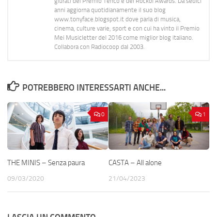
giurati del Premio Tenco e del Rockol Awards. Da sedici
anni aggiorna quotidianamente il suo blog
www.tonyface.blogspot.it dove parla di musica,
cinema, culture varie, sport e con cui ha vinto il Premio
Mei Musicletter del 2016 come miglior blog italiano.
Collabora con Radiocoop dal 2003.
POTREBBERO INTERESSARTI ANCHE...
0
1
THE MINIS – Senza paura
CASTA – All alone
09/03/2020
21/04/2023