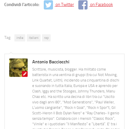
Condividi l'articolo:
on Twitter
on Facebook
Tag:
indie
italiani
rap
Antonio Bacciocchi
Scrittore, musicista, blogger. Ha militato come
batterista in una ventina di gruppi (tra cui Not Moving,
Link Quartet, Lilith), incidendo una cinquantina di dischi
e suonando in tutta Italia, Europa e USA e aprendo per
Clash, Iggy and the Stooges, Johnny Thunders, Manu
Chao etc. Ha scritto una decina di libri tra cui "Uscito
vivo dagli anni 80", "Mod Generations", "Paul Weller,
L’uomo cangiante", "Rock n Goal", "Rock n Spor"t, Gil
Scott-Heron Il Bob Dylan Nero" e "Ray Charles- Il genio
senza tempo". Collabora con i mensili “Classic Rock”,
"Vinile" e i quotidiani “Il Manifesto” e “Libertà”. E' tra i