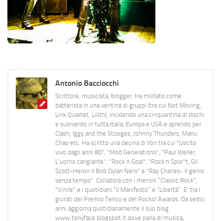
Antonio Bacciocchi
Scrittore, musicista, blogger. Ha militato come
batterista in una ventina di gruppi (tra cui Not Moving,
Link Quartet, Lilith), incidendo una cinquantina di dischi
e suonando in tutta Italia, Europa e USA e aprendo per
Clash, Iggy and the Stooges, Johnny Thunders, Manu
Chao etc. Ha scritto una decina di libri tra cui "Uscito
vivo dagli anni 80", "Mod Generations", "Paul Weller,
L’uomo cangiante", "Rock n Goal", "Rock n Spor"t, Gil
Scott-Heron Il Bob Dylan Nero" e "Ray Charles- Il genio
senza tempo". Collabora con i mensili “Classic Rock”,
"Vinile" e i quotidiani “Il Manifesto” e “Libertà”. E' tra i
giurati del Premio Tenco e del Rockol Awards. Da sedici
anni aggiorna quotidianamente il suo blog
www.tonyface.blogspot.it dove parla di musica,