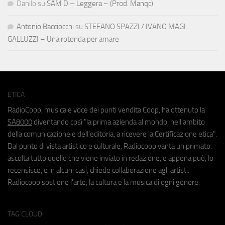
Danilo
su
SAM D – Leggera – (Prod. Manqc)
Antonio Bacciocchi
su
STEFANO SPAZZI / IVANO MAGI
GALLUZZI – Una rotonda per amare
ETICA
RadioCoop, musica e voce dei punti vendita Coop, ha ottenuto la
SA8000
diventando così "la prima azienda al mondo, nell'ambito
della comunicazione e dell'editoria, a ricevere la Certificazione etica".
Dal punto di vista artistico e culturale, Radiocoop vanta un primato:
ascolta tutto quello che viene inviato in redazione, e appena può, lo
recensisce, e in alcuni casi, chiede collaborazione agli artisti.
Radiocoop sostiene l'arte, la cultura e la musica di ogni genere.
TAG CLOUD