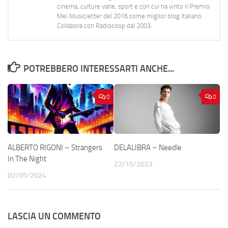
cinema, culture varie, sport e con cui ha vinto il Premio
Mei Musicletter del 2016 come miglior blog italiano.
Collabora con Radiocoop dal 2003.
POTREBBERO INTERESSARTI ANCHE...
0
0
ALBERTO RIGONI – Strangers
DELALIBRA – Needle
In The Night
22/10/2023
02/05/2024
LASCIA UN COMMENTO