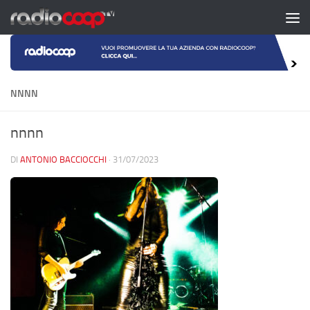
Salta al contenuto
NNNN
nnnn
DI
ANTONIO BACCIOCCHI
·
31/07/2023