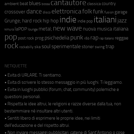
cantautore
blues
beat
country
ambient
classica
bossa
elettronica
dance
folk
funk
crossover
garage
fusion
disco
indie
italiani
jazz
hip hop
Grunge;
hard rock
indie pop
new wave
metal;
nuova musica italiana
laPOP
lounge
kimura
pop
punk
rap
psichedelia
reggae
prog
post rock
r&b
rap italiano
rock
soul
sperimentale
trap
stoner
ska
swing
rockabilly
NETIQUETTE
• Evita di URLARE. Ti sentiamo.
• Evita di scrivere lo stesso messaggio in più luoghi. Ti leggiamo.
• Evita in luoghi pubblici (forum, chat, community) polemiche e
questioni personali.
• Rispetta le idee altrui, le religioni e razze diverse dalla tua, non
bestemmiare né insultare altri utenti.
• Sentiti libero di esprimere le proprie idee, nei limiti
dell'educazione e del rispetto altrui.
• Non inviare messaggi pubblicitari, catene di Sant'Antonio o cose