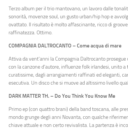
Terzo album per il trio mantovano, un lavoro dalle tonal
sonorità, movenze soul, un gusto urban/hip hop e avvol
ovattato. Il risultato è molto affascinante, ricco di groo
raffinatezza. Ottimo.
COMPAGNIA DALTROCANTO – Come acqua di mare
Attiva da vent’anni la Compagnia Daltrocanto prosegue un
con la canzone d’autore, influenze folk irlandesi, unito a
curatissime, dagli arrangiamenti raffinati ed eleganti, c
esecutiva. Un disco che si muove ad altissimo livello qua
DARK MATTER TH. – Do You Think You Know Me
Primo ep (con quattro brani) della band toscana, alle pres
mondo grunge degli anni Novanta, con qualche riferiment
chiave attuale e non certo revivalista. La partenza è i