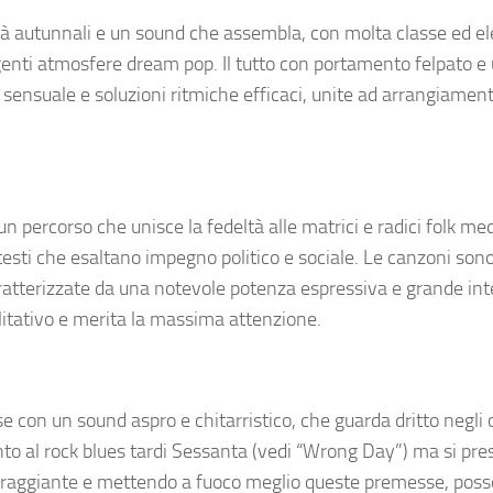
ità autunnali e un sound che assembla, con molta classe ed e
genti atmosfere dream pop. Il tutto con portamento felpato 
ve sensuale e soluzioni ritmiche efficaci, unite ad arrangiament
 percorso che unisce la fedeltà alle matrici e radici folk me
 testi che esaltano impegno politico e sociale. Le canzoni son
aratterizzate da una notevole potenza espressiva e grande int
litativo e merita la massima attenzione.
e con un sound aspro e chitarristico, che guarda dritto negli o
o al rock blues tardi Sessanta (vedi “Wrong Day”) ma si pre
ncoraggiante e mettendo a fuoco meglio queste premesse, pos