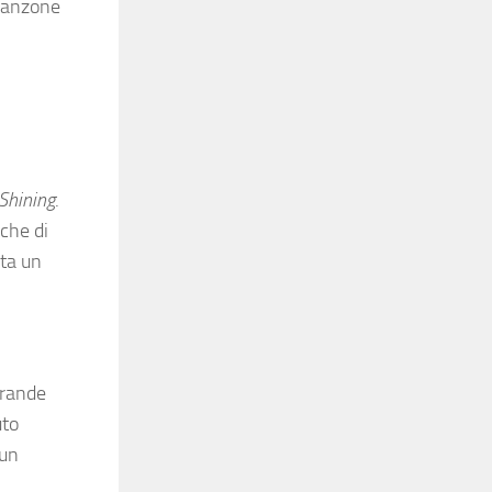
 canzone
Shining
.
che di
lta un
grande
uto
 un