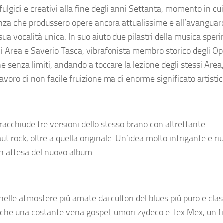
ulgidi e creativi alla fine degli anni Settanta, momento in cui 
llenza che produssero opere ancora attualissime e all’avanguar
sua vocalità unica. In suo aiuto due pilastri della musica sper
gli Area e Saverio Tasca, vibrafonista membro storico degli O
 senza limiti, andando a toccare la lezione degli stessi Area
avoro di non facile fruizione ma di enorme significato artistic
e racchiude tre versioni dello stesso brano con altrettante
ut rock, oltre a quella originale. Un’idea molto intrigante e riu
in attesa del nuovo album.
lle atmosfere più amate dai cultori del blues più puro e clas
che una costante vena gospel, umori zydeco e Tex Mex, un fi