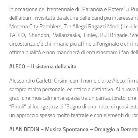
In occasione del trentennale di “Paranoia e Potere”, i Pu
dell’album, rivisitata da alcune delle band più interessan
Modena City Ramblers, Tre Allegri Ragazzi Morti (il cui le
TALCO, Shandon, Vallanzaska, Finley, Bull Brigade, Svetl
circostanza c’è chi rimane più affine all’originale e chi 
ottima qualità e non mancherà di entusiasmare i fan dell
ALECO – Il sistema della vita
Alessandro Carletti Orsini, con il nome d’arte Aleco, firma
sempre molto personale, eclettico e distintivo. Al nuovo
gradi che musicalmente spazia tra un cantautorato, che 
“Pinoli” al lounge jazz di “Sogno di una notte di quasi est
un approccio spesso molto teatrale e con elementi di iro
ALAN BEDIN – Musica Spontanea – Omaggio a Demetri