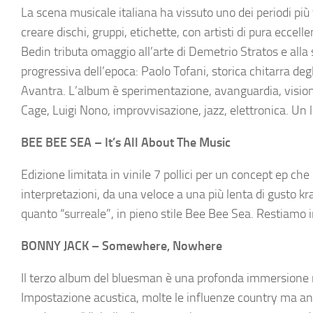
La scena musicale italiana ha vissuto uno dei periodi più f
creare dischi, gruppi, etichette, con artisti di pura ecce
Bedin tributa omaggio all’arte di Demetrio Stratos e alla 
progressiva dell’epoca: Paolo Tofani, storica chitarra de
Avantra. L’album è sperimentazione, avanguardia, visione
Cage, Luigi Nono, improvvisazione, jazz, elettronica. Un l
BEE BEE SEA – It’s All About The Music
Edizione limitata in vinile 7 pollici per un concept ep ch
interpretazioni, da una veloce a una più lenta di gusto kra
quanto “surreale”, in pieno stile Bee Bee Sea. Restiamo 
BONNY JACK – Somewhere, Nowhere
Il terzo album del bluesman è una profonda immersione ne
Impostazione acustica, molte le influenze country ma an