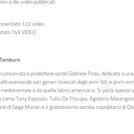
ni e dei video pubblicati.
resentato 122 video.
ntato 749 VIDEO.
n Tamburo
rcussionista e produttore sardo Gabriele Poso, dedicata a una
, attraversando vari generi musicali dagli anni ’60 ai primi ann
mediorientale e da quella latino americana. Si parla spesso 
no come Tony Esposito, Tullio De Piscopo, Agostino Marangolo
funk di Gegè Munari e il gustosissimo samba napoletano di D
.