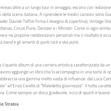
nkreas oltre a un lungo tour in omaggio, escono con ‘edizione
ti della scena italiana. A riprendere le tredici canzoni sono G
ader Davide Toffoli firma il disegno di copertina), Vintage Vio
anas, Circus Punk, Derozer e i Ministri. Come in ogni simile
invece ne propone rielaborazioni personali ma il risultato è sic
a band e gli amanti di punk rock e ska punk.
 il quarto album di una carriera artistica caratterizzata da un 
 lavoro aggiunge un libro che lo accompagna in una sorta di o
abbraccia una gamma molto vasta di influenze: dal Luca Carb
ate” all’Enzo Carella di “Maledetta giovinezza”. Il tutto caratt
nia. Come sempre un disco gradevole, ricco di spunti e buone
o Stratos