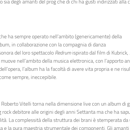
sia degli amanti del prog che di chi ha gusti indirizzati alla
a che ha sempre operato nell’ambito (genericamente) della
lbum, in collaborazione con la compagnia di danza
onora del loro spettacolo
Redrum
ispirato dal film di Kubrick,
muove nell’ambito della musica elettronica, con l’apporto an
ll’opera, l’album ha la facoltà di avere vita propria e ne risu
 come sempre, ineccepibile.
 Roberto Vitelli torna nella dimensione live con un album di 
 rock debitore alle origini degli anni Settanta ma che ha sap
ità. La complessità della struttura dei brani è stemperata da
za e la pura maestria strumentale dei componenti. Gli amanti