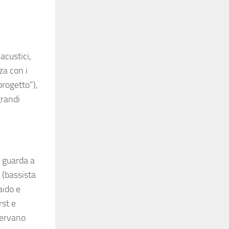
acustici,
za con i
progetto”),
grandi
e guarda a
 (bassista
aido e
rst e
servano