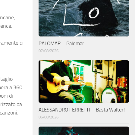
iancane,
lence,
uramente di
PALOMAR – Palomar
07/08/2026
taglio
pera a 360
oni di
erizzato da
ALESSANDRO FERRETTI – Basta Walter!
 canzoni.
06/08/2026