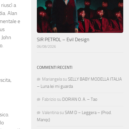
riuscì a
dia. Alan
imentale e
pus
, John
SIR PETROL – Evil Design
o.
06/08/2026
COMMENTI RECENTI
Mariangela
su
SELLY BABY MODELLA ITALIA
scita,
– Luna lei mi guarda
Fabrizio
su
DORIAN O. A. – Tao
Valentina
su
SAM D – Leggera – (Prod.
sico.
Manqc)
lo