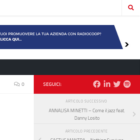
0
SEGUICI:
ARTICOLO SUCCESSIVO
ANNALISA MINETTI – Come il jazz feat.
Danny Losito
ARTICOLO PRECEDENTE