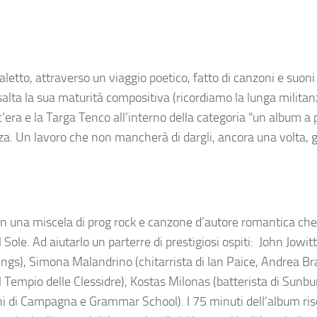
ialetto, attraverso un viaggio poetico, fatto di canzoni e suoni 
esalta la sua maturità compositiva (ricordiamo la lunga militan
c’era e la Targa Tenco all’interno della categoria “un album a 
za. Un lavoro che non mancherà di dargli, ancora una volta, 
in una miscela di prog rock e canzone d’autore romantica ch
Sole. Ad aiutarlo un parterre di prestigiosi ospiti: John Jowitt
ings), Simona Malandrino (chitarrista di Ian Paice, Andrea Br
l Tempio delle Clessidre), Kostas Milonas (batterista di Sunbu
ni di Campagna e Grammar School). I 75 minuti dell’album ri