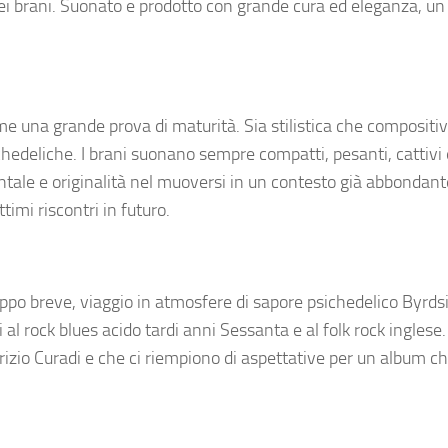
i brani. Suonato e prodotto con grande cura ed eleganza, un 
me una grande prova di maturità. Sia stilistica che compositiva
chedeliche. I brani suonano sempre compatti, pesanti, cattivi 
tale e originalità nel muoversi in un contesto già abbonda
imi riscontri in futuro.
roppo breve, viaggio in atmosfere di sapore psichedelico Byrds
al rock blues acido tardi anni Sessanta e al folk rock inglese.
rizio Curadi e che ci riempiono di aspettative per un album ch