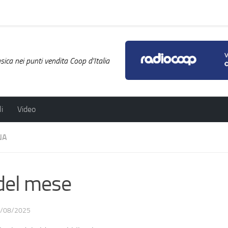
ica nei punti vendita Coop d'Italia
i
Video
NA
 del mese
/08/2025