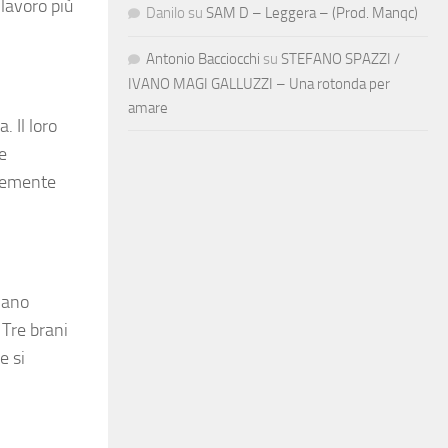
lavoro più
Danilo
su
SAM D – Leggera – (Prod. Manqc)
Antonio Bacciocchi
su
STEFANO SPAZZI /
IVANO MAGI GALLUZZI – Una rotonda per
amare
. Il loro
e
ntemente
iano
 Tre brani
e si