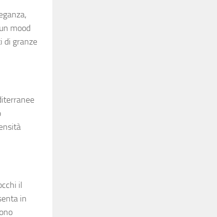
leganza,
e un mood
i di granze
diterranee
o
ensità
cchi il
senta in
sono