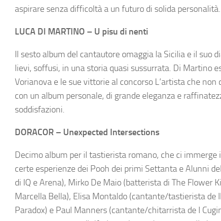
aspirare senza difficoltà a un futuro di solida personalità.
LUCA DI MARTINO – U pisu di nenti
Il sesto album del cantautore omaggia la Sicilia e il suo d
lievi, soffusi, in una storia quasi sussurrata. Di Martino 
Vorianova e le sue vittorie al concorso L’artista che non 
con un album personale, di grande eleganza e raffinatez
soddisfazioni.
DORACOR – Unexpected Intersections
Decimo album per il tastierista romano, che ci immerge 
certe esperienze dei Pooh dei primi Settanta e Alunni del 
di IQ e Arena), Mirko De Maio (batterista di The Flower K
Marcella Bella), Elisa Montaldo (cantante/tastierista de I
Paradox) e Paul Manners (cantante/chitarrista de I Cugi