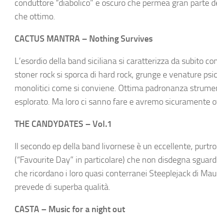
conduttore “diabolico” e oscuro che permea gran parte de
che ottimo.
CACTUS MANTRA – Nothing Survives
L’esordio della band siciliana si caratterizza da subito co
stoner rock si sporca di hard rock, grunge e venature psi
monolitici come si conviene. Ottima padronanza strumen
esplorato. Ma loro ci sanno fare e avremo sicuramente ott
THE CANDYDATES – Vol.1
Il secondo ep della band livornese è un eccellente, purt
(“Favourite Day” in particolare) che non disdegna sguardi 
che ricordano i loro quasi conterranei Steeplejack di Mau
prevede di superba qualità.
CASTA – Music for a night out