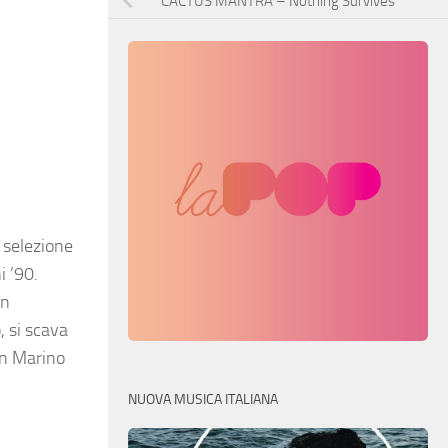
CACTUS MANTRA – Nothing Survives
 selezione
i ’90.
un
, si scava
on Marino
NUOVA MUSICA ITALIANA