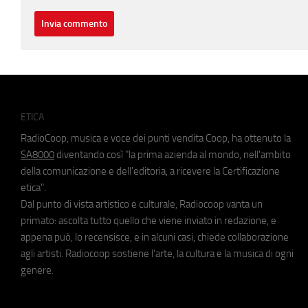
ETICA
RadioCoop, musica e voce dei punti vendita Coop, ha ottenuto la
SA8000
diventando così "la prima azienda al mondo, nell'ambito
della comunicazione e dell'editoria, a ricevere la Certificazione
etica".
Dal punto di vista artistico e culturale, Radiocoop vanta un
primato: ascolta tutto quello che viene inviato in redazione, e
appena può, lo recensisce, e in alcuni casi, chiede collaborazione
agli artisti. Radiocoop sostiene l'arte, la cultura e la musica di ogni
genere.