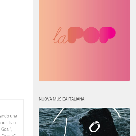
NUOVA MUSICA ITALIANA
idendo una
Manu Chao
 Goal",