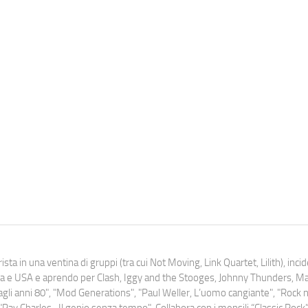
ista in una ventina di gruppi (tra cui Not Moving, Link Quartet, Lilith), inc
uropa e USA e aprendo per Clash, Iggy and the Stooges, Johnny Thunders, 
o dagli anni 80", "Mod Generations", "Paul Weller, L’uomo cangiante", "Rock n