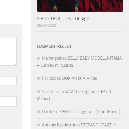
SIR PETROL – Evil Design
06/08/2026
COMMENTI RECENTI
Mariangela
su
SELLY BABY MODELLA ITALIA
– Luna lei mi guarda
Fabrizio
su
DORIAN O. A. – Tao
Valentina
su
SAM D – Leggera – (Prod.
Manqc)
Danilo
su
SAM D – Leggera – (Prod. Manqc)
Antonio Bacciocchi
su
STEFANO SPAZZI /