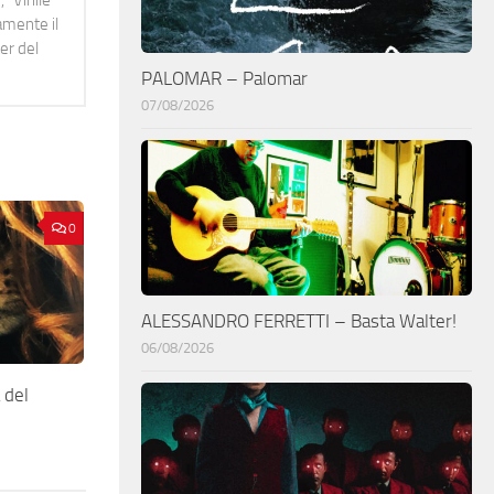
 "Vinile"
namente il
er del
PALOMAR – Palomar
07/08/2026
0
ALESSANDRO FERRETTI – Basta Walter!
06/08/2026
 del