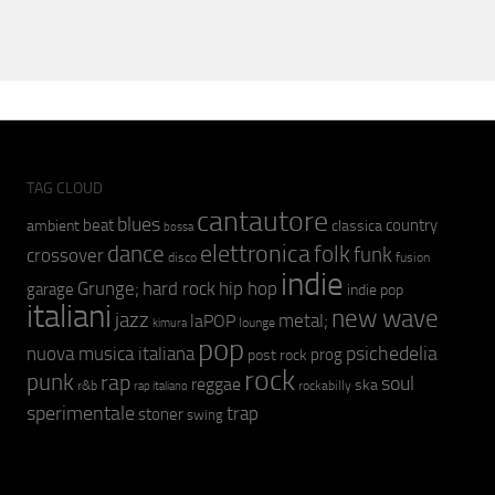
TAG CLOUD
cantautore
blues
beat
country
ambient
classica
bossa
elettronica
dance
folk
funk
crossover
fusion
disco
indie
hip hop
Grunge;
hard rock
garage
indie pop
italiani
new wave
jazz
metal;
laPOP
lounge
kimura
pop
psichedelia
nuova musica italiana
prog
post rock
rock
punk
rap
soul
reggae
ska
r&b
rockabilly
rap italiano
sperimentale
trap
stoner
swing