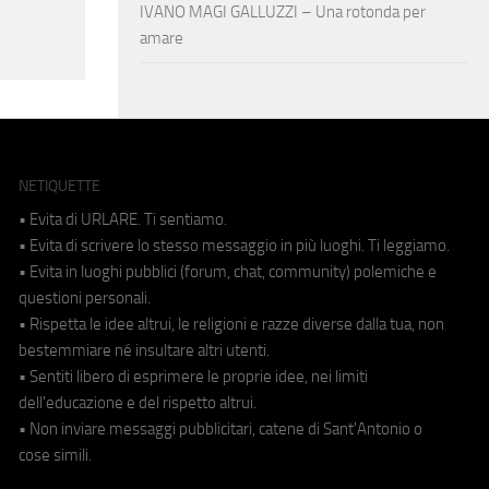
IVANO MAGI GALLUZZI – Una rotonda per
amare
NETIQUETTE
• Evita di URLARE. Ti sentiamo.
• Evita di scrivere lo stesso messaggio in più luoghi. Ti leggiamo.
• Evita in luoghi pubblici (forum, chat, community) polemiche e
questioni personali.
• Rispetta le idee altrui, le religioni e razze diverse dalla tua, non
bestemmiare né insultare altri utenti.
• Sentiti libero di esprimere le proprie idee, nei limiti
dell'educazione e del rispetto altrui.
• Non inviare messaggi pubblicitari, catene di Sant'Antonio o
cose simili.