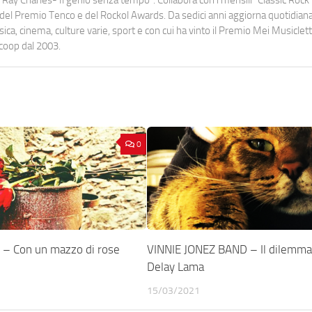
Ray Charles- Il genio senza tempo". Collabora con i mensili “Classic Rock”,
urati del Premio Tenco e del Rockol Awards. Da sedici anni aggiorna quotidia
a, cinema, culture varie, sport e con cui ha vinto il Premio Mei Musiclett
ocoop dal 2003.
0
– Con un mazzo di rose
VINNIE JONEZ BAND – Il dilemma
Delay Lama
15/03/2021