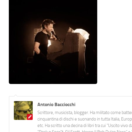
Antonio Bacciocchi
Scrittore, musicista, blogger. Ha militato come batter
cinquantina di dischi e suonando in tutta Italia, E
etc. Ha scritto una decina di libri tra cui "Uscito viv