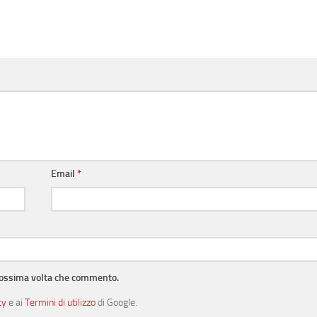
Email
*
prossima volta che commento.
cy
e ai
Termini di utilizzo
di Google.