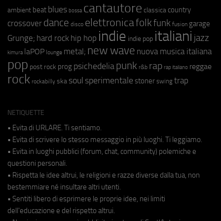
cantautore
blues
beat
country
ambient
classica
bossa
elettronica
dance
folk
funk
crossover
garage
fusion
disco
indie
italiani
jazz
hip hop
Grunge;
hard rock
indie pop
new wave
metal;
nuova musica italiana
laPOP
lounge
kimura
pop
punk
rap
psichedelia
reggae
prog
post rock
r&b
rap italiano
rock
soul
sperimentale
trap
stoner
ska
swing
rockabilly
NETIQUETTE
• Evita di URLARE. Ti sentiamo.
• Evita di scrivere lo stesso messaggio in più luoghi. Ti leggiamo.
• Evita in luoghi pubblici (forum, chat, community) polemiche e
questioni personali.
• Rispetta le idee altrui, le religioni e razze diverse dalla tua, non
bestemmiare né insultare altri utenti.
• Sentiti libero di esprimere le proprie idee, nei limiti
dell'educazione e del rispetto altrui.