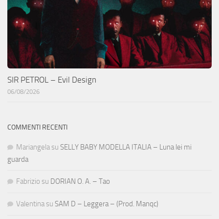
SIR PETROL – Evil Design
06/08/2026
COMMENTI RECENTI
Mariangela
su
SELLY BABY MODELLA ITALIA – Luna lei mi
guarda
Fabrizio
su
DORIAN O. A. – Tao
Valentina
su
SAM D – Leggera – (Prod. Manqc)