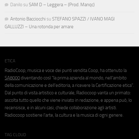
Danilo
su
SAM D – Leggera – (Prod. Manqc)
Antonio Bacciocchi
su
STEFANO SPAZZI / IVANO MAGI
GALLUZZI – Una rotonda per amare
ETICA
RadioCoop, musica e voce dei punti vendita Coop, ha ottenuto la
SA8000
diventando così "la prima azienda al mondo, nell'ambito
della comunicazione e dell'editoria, a ricevere la Certificazione etica".
Dal punto di vista artistico e culturale, Radiocoop vanta un primato:
ascolta tutto quello che viene inviato in redazione, e appena può, lo
recensisce, e in alcuni casi, chiede collaborazione agli artisti.
Radiocoop sostiene l'arte, la cultura e la musica di ogni genere.
TAG CLOUD