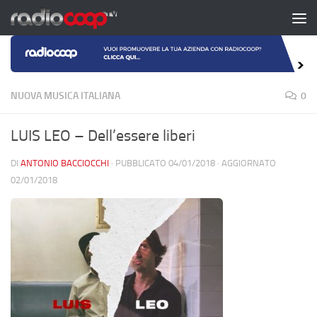
Salta al contenuto
NUOVA MUSICA ITALIANA
0
LUIS LEO – Dell’essere liberi
DI
ANTONIO BACCIOCCHI
· PUBBLICATO
04/01/2018
· AGGIORNATO
02/01/2018