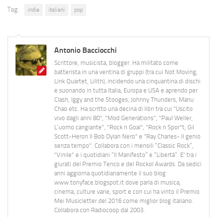
Tag:
indie
italiani
pop
Antonio Bacciocchi
Scrittore, musicista, blogger. Ha militato come
batterista in una ventina di gruppi (tra cui Not Moving,
Link Quartet, Lilith), incidendo una cinquantina di dischi
e suonando in tutta Italia, Europa e USA e aprendo per
Clash, Iggy and the Stooges, Johnny Thunders, Manu
Chao etc. Ha scritto una decina di libri tra cui "Uscito
vivo dagli anni 80", "Mod Generations", "Paul Weller,
L’uomo cangiante", "Rock n Goal", "Rock n Spor"t, Gil
Scott-Heron Il Bob Dylan Nero" e "Ray Charles- Il genio
senza tempo". Collabora con i mensili “Classic Rock”,
"Vinile" e i quotidiani “Il Manifesto” e “Libertà”. E' tra i
giurati del Premio Tenco e del Rockol Awards. Da sedici
anni aggiorna quotidianamente il suo blog
www.tonyface.blogspot.it dove parla di musica,
cinema, culture varie, sport e con cui ha vinto il Premio
Mei Musicletter del 2016 come miglior blog italiano.
Collabora con Radiocoop dal 2003.