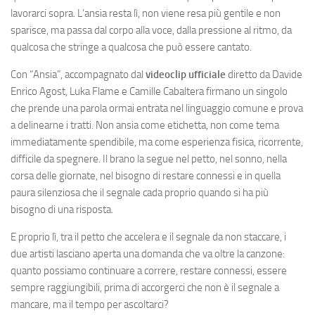
lavorarci sopra. L’ansia resta lì, non viene resa più gentile e non
sparisce, ma passa dal corpo alla voce, dalla pressione al ritmo, da
qualcosa che stringe a qualcosa che può essere cantato.
Con “Ansia”, accompagnato dal
videoclip ufficiale
diretto da Davide
Enrico Agost, Luka Flame e Camille Cabaltera firmano un singolo
che prende una parola ormai entrata nel linguaggio comune e prova
a delinearne i tratti. Non ansia come etichetta, non come tema
immediatamente spendibile, ma come esperienza fisica, ricorrente,
difficile da spegnere. Il brano la segue nel petto, nel sonno, nella
corsa delle giornate, nel bisogno di restare connessi e in quella
paura silenziosa che il segnale cada proprio quando si ha più
bisogno di una risposta.
E proprio lì, tra il petto che accelera e il segnale da non staccare, i
due artisti lasciano aperta una domanda che va oltre la canzone:
quanto possiamo continuare a correre, restare connessi, essere
sempre raggiungibili, prima di accorgerci che non è il segnale a
mancare, ma il tempo per ascoltarci?