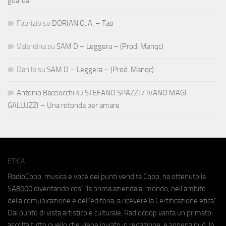
guarda
Fabrizio
su
DORIAN O. A. – Tao
Valentina
su
SAM D – Leggera – (Prod. Manqc)
Danilo
su
SAM D – Leggera – (Prod. Manqc)
Antonio Bacciocchi
su
STEFANO SPAZZI / IVANO MAGI
GALLUZZI – Una rotonda per amare
ETICA
RadioCoop, musica e voce dei punti vendita Coop, ha ottenuto la
SA8000
diventando così "la prima azienda al mondo, nell'ambito
della comunicazione e dell'editoria, a ricevere la Certificazione etica".
Dal punto di vista artistico e culturale, Radiocoop vanta un primato:
ascolta tutto quello che viene inviato in redazione, e appena può, lo