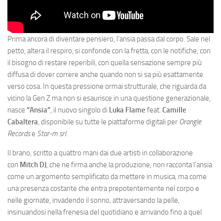
Prima ancora di diventare pensiero, l’ansia passa dal corpo. Sale nel
petto, altera il respiro, si confonde con la fretta, con le notifiche, con
il bisogno di restare reperibili, con quella sensazione sempre più
diffusa di dover correre anche quando non si sa più esattamente
verso cosa. In questa pressione ormai strutturale, che riguarda da
vicino la Gen Z ma non si esaurisce in una questione generazionale,
nasce
“Ansia”
, il nuovo singolo di
Luka Flame
feat.
Camille
Cabaltera
, disponibile su tutte le piattaforme digitali per
Orangle
Records
e
Star-m srl
.
Il brano, scritto a quattro mani dai due artisti in collaborazione
con
Mitch DJ
, che ne firma anche la produzione, non racconta l’ansia
come un argomento semplificato da mettere in musica, ma come
una presenza costante che entra prepotentemente nel corpo e
nelle giornate, invadendo il sonno, attraversando la pelle,
insinuandosi nella frenesia del quotidiano e arrivando fino a quel