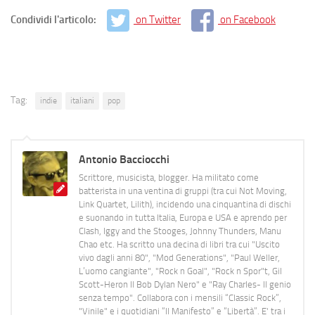
Condividi l'articolo:
on Twitter
on Facebook
Tag:
indie
italiani
pop
Antonio Bacciocchi
Scrittore, musicista, blogger. Ha militato come
batterista in una ventina di gruppi (tra cui Not Moving,
Link Quartet, Lilith), incidendo una cinquantina di dischi
e suonando in tutta Italia, Europa e USA e aprendo per
Clash, Iggy and the Stooges, Johnny Thunders, Manu
Chao etc. Ha scritto una decina di libri tra cui "Uscito
vivo dagli anni 80", "Mod Generations", "Paul Weller,
L’uomo cangiante", "Rock n Goal", "Rock n Spor"t, Gil
Scott-Heron Il Bob Dylan Nero" e "Ray Charles- Il genio
senza tempo". Collabora con i mensili “Classic Rock”,
"Vinile" e i quotidiani “Il Manifesto” e “Libertà”. E' tra i