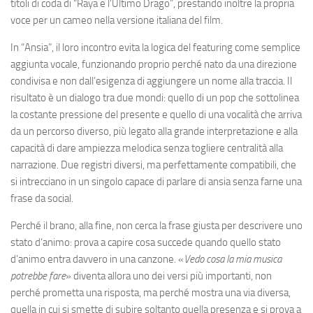
titoli di coda di “Raya e l’Ultimo Drago”, prestando inoltre la propria
voce per un cameo nella versione italiana del film.
In “Ansia”, il loro incontro evita la logica del featuring come semplice
aggiunta vocale, funzionando proprio perché nato da una direzione
condivisa e non dall’esigenza di aggiungere un nome alla traccia. Il
risultato è un dialogo tra due mondi: quello di un pop che sottolinea
la costante pressione del presente e quello di una vocalità che arriva
da un percorso diverso, più legato alla grande interpretazione e alla
capacità di dare ampiezza melodica senza togliere centralità alla
narrazione. Due registri diversi, ma perfettamente compatibili, che
si intrecciano in un singolo capace di parlare di ansia senza farne una
frase da social.
Perché il brano, alla fine, non cerca la frase giusta per descrivere uno
stato d’animo: prova a capire cosa succede quando quello stato
d’animo entra davvero in una canzone. «
Vedo cosa la mia musica
potrebbe fare
» diventa allora uno dei versi più importanti, non
perché prometta una risposta, ma perché mostra una via diversa,
quella in cui si smette di subire soltanto quella presenza e si prova a