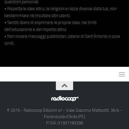
questioni personali.
• Rispetta le idee altrui, le religioni e razze diverse dalla tua, non
bestemmiare né insultare altri utenti.
• Sentiti libero di esprimere le proprie idee, nei limiti
dell'educazione e del rispetto altrui.
• Non inviare messaggi pubblicitari, catene di Sant'Antonio o cose
simili.
© 2015 - Radiocoop Edizioni srl - Viale Giacomo Matteotti, 36/b -
Fiorenzuola d'Arda (PC)
P.IVA: 01307190338