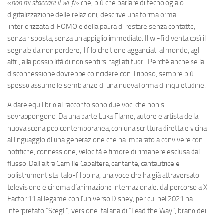
«
non mi staccare il wi-fi
» che, più che parlare di tecnologia o
digitalizzazione delle relazioni, descrive una forma ormai
interiorizzata di FOMO e della paura di restare senza contatto,
senza risposta, senza un appiglio immediato. Il wi-fi diventa così il
segnale da non perdere, il filo che tiene agganciati al mondo, agli
altri, alla possibilità di non sentirsi tagliati fuori. Perché anche se la
disconnessione dovrebbe coincidere con il riposo, sempre più
spesso assume le sembianze di una nuova forma di inquietudine.
A dare equilibrio al racconto sono due voci che non si
sovrappongono. Da una parte Luka Flame, autore e artista della
nuova scena pop contemporanea, con una scrittura diretta e vicina
al linguaggio di una generazione che ha imparato a convivere con
notifiche, connessione, velocità e timore di rimanere esclusa dal
flusso. Dall’altra Camille Cabaltera, cantante, cantautrice e
polistrumentista italo-filippina, una voce che ha già attraversato
televisione e cinema d’animazione internazionale: dal percorso a X
Factor 11 al legame con l’universo Disney, per cui nel 2021 ha
interpretato “Scegli”, versione italiana di “Lead the Way”, brano dei