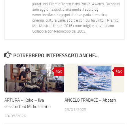
giurati del Premio Tenco e del Rockol Awards. Da sedici
anni aggiorna quotidianamente il suo blog
www.tonyface.blogspot.it dove parla di musica,
cinema, culture varie, sport e con cui ha vinto il Premio
Mei Musicletter del 2016 come miglior blog italiano.
Collabora con Radiocoop dal 2003.
POTREBBERO INTERESSARTI ANCHE...
0
0
ARTURA – Koko – live
ANGELO TRABACE – Abbash
session feat Mirko Cisilino
25/01/2025
28/05/2020