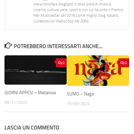
www.tonyface.blogspot.it dove parla di musica,
cinema, culture varie, sport e con cui ha vinto il Premio
Mei Musicletter del 2016 come miglior blog italiano.
Collabora con Radiocoop dal 2003.
POTREBBERO INTERESSARTI ANCHE...
0
0
GIORNI APPESI – Metanoia
SUMO – Naga
06/11/2025
15/05/2025
LASCIA UN COMMENTO