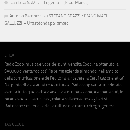
Danilo
su
SAM D – Leggera – (Prod. Manqc)
Antonio Bacciocchi
su
STEFANO SPAZZI / IVANO MAGI
GALLUZZI – Una rotonda per amare
ETICA
RadioCoop, musica e voce dei punti vendita Coop, ha ottenuto la
SA8000
diventando così "la prima azienda al mondo, nell'ambito
della comunicazione e dell'editoria, a ricevere la Certificazione etica".
Dal punto di vista artistico e culturale, Radiocoop vanta un primato:
ascolta tutto quello che viene inviato in redazione, e appena può, lo
recensisce, e in alcuni casi, chiede collaborazione agli artisti.
Radiocoop sostiene l'arte, la cultura e la musica di ogni genere.
TAG CLOUD