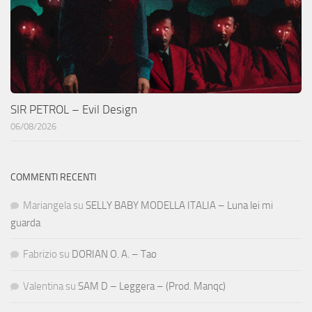
SIR PETROL – Evil Design
06/08/2026
COMMENTI RECENTI
Mariangela
su
SELLY BABY MODELLA ITALIA – Luna lei mi
guarda
Fabrizio
su
DORIAN O. A. – Tao
Valentina
su
SAM D – Leggera – (Prod. Manqc)