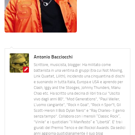
Antonio Bacciocchi
Scrittore, musicista, blogger. Ha militato come
batterista in una ventina di gruppi (tra cui Not Moving,
Link Quartet, Lilith), incidendo una cinquantina di dischi
e suonando in tutta Italia, Europa e USA e aprendo per
Clash, Iggy and the Stooges, Johnny Thunders, Manu
Chao etc. Ha scritto una decina di libri tra cui "Uscito
vivo dagli anni 80", "Mod Generations", "Paul Weller,
L’uomo cangiante", "Rock n Goal", "Rock n Spor"t, Gil
Scott-Heron Il Bob Dylan Nero" e "Ray Charles- Il genio
senza tempo". Collabora con i mensili “Classic Rock”,
"Vinile" e i quotidiani “Il Manifesto” e “Libertà”. E' tra i
giurati del Premio Tenco e del Rockol Awards. Da sedici
anni aggiorna quotidianamente il suo blog