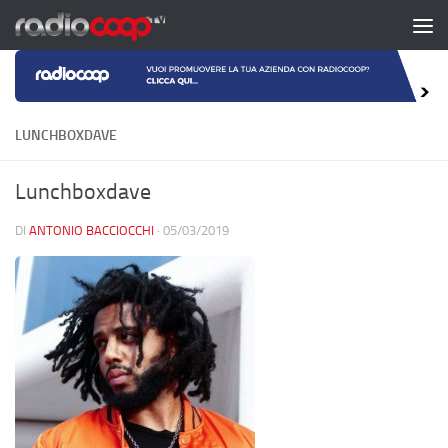
Salta al contenuto
LUNCHBOXDAVE
Lunchboxdave
DI
ANTONIO BACCIOCCHI
·
05/03/2019