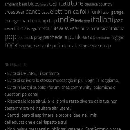
cantautore
blues
beat
country
ambient
classica
bossa
elettronica
dance
folk
funk
crossover
garage
fusion
disco
indie
italiani
jazz
hip hop
Grunge;
hard rock
indie pop
new wave
metal;
nuova musica italiana
laPOP
lounge
kimura
pop
punk
rap
psichedelia
reggae
prog
post rock
r&b
rap italiano
rock
soul
sperimentale
trap
stoner
ska
swing
rockabilly
NETIQUETTE
• Evita di URLARE. Ti sentiamo.
• Evita di scrivere lo stesso messaggio in più luoghi. Ti leggiamo.
• Evita in luoghi pubblici (forum, chat, community) polemiche e
questioni personali.
• Rispetta le idee altrui, le religioni e razze diverse dalla tua, non
bestemmiare né insultare altri utenti.
• Sentiti libero di esprimere le proprie idee, nei limiti
dell'educazione e del rispetto altrui.
• Non inviare messaggi pubblicitari, catene di Sant'Antonio o cose