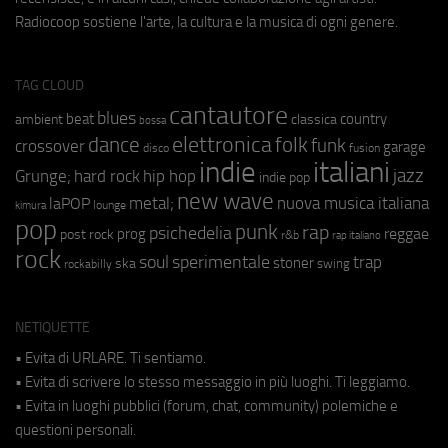
Radiocoop sostiene l'arte, la cultura e la musica di ogni genere.
TAG CLOUD
cantautore
blues
beat
country
ambient
classica
bossa
elettronica
dance
folk
funk
crossover
garage
fusion
disco
indie
italiani
jazz
hip hop
Grunge;
hard rock
indie pop
new wave
metal;
nuova musica italiana
laPOP
lounge
kimura
pop
punk
rap
psichedelia
reggae
prog
post rock
r&b
rap italiano
rock
soul
sperimentale
trap
stoner
ska
swing
rockabilly
NETIQUETTE
• Evita di URLARE. Ti sentiamo.
• Evita di scrivere lo stesso messaggio in più luoghi. Ti leggiamo.
• Evita in luoghi pubblici (forum, chat, community) polemiche e
questioni personali.