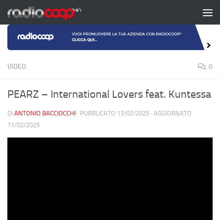
Salta al contenuto
VIDEO
0
PEARZ – International Lovers feat. Kuntessa
DI
ANTONIO BACCIOCCHI
· PUBBLICATO
13/02/2025
· AGGIORNATO
11/02/2025