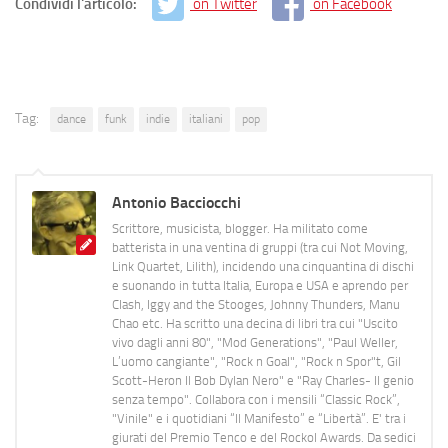
Condividi l'articolo:
on Twitter
on Facebook
Tag:
dance
funk
indie
italiani
pop
Antonio Bacciocchi
Scrittore, musicista, blogger. Ha militato come
batterista in una ventina di gruppi (tra cui Not Moving,
Link Quartet, Lilith), incidendo una cinquantina di dischi
e suonando in tutta Italia, Europa e USA e aprendo per
Clash, Iggy and the Stooges, Johnny Thunders, Manu
Chao etc. Ha scritto una decina di libri tra cui "Uscito
vivo dagli anni 80", "Mod Generations", "Paul Weller,
L’uomo cangiante", "Rock n Goal", "Rock n Spor"t, Gil
Scott-Heron Il Bob Dylan Nero" e "Ray Charles- Il genio
senza tempo". Collabora con i mensili “Classic Rock”,
"Vinile" e i quotidiani “Il Manifesto” e “Libertà”. E' tra i
giurati del Premio Tenco e del Rockol Awards. Da sedici