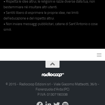
• Rispetta le idee altrui, le religioni e razze diverse dalla tua, non
bestemmiare né insultare altri utenti.
• Sentiti libero di esprimere le proprie idee, nei limiti
dell'educazione e del rispetto altrui.
• Non inviare messaggi pubblicitari, catene di Sant'Antonio o cose
simili.
© 2015 - Radiocoop Edizioni srl - Viale Giacomo Matteotti, 36/b -
Fiorenzuola d'Arda (PC)
P.IVA: 01307190338