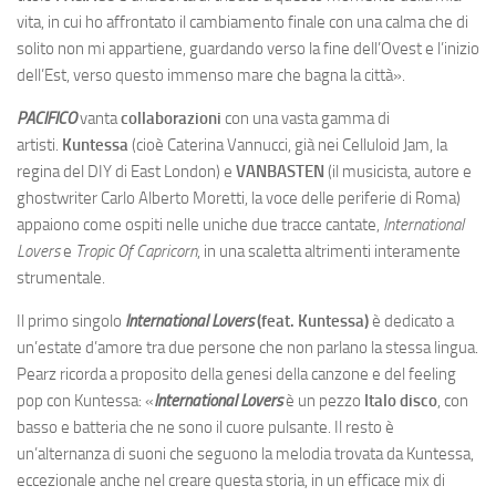
vita, in cui ho affrontato il cambiamento finale con una calma che di
solito non mi appartiene, guardando verso la fine dell’Ovest e l’inizio
dell’Est, verso questo immenso mare che bagna la città».
PACIFICO
vanta
collaborazioni
con una vasta gamma di
artisti.
Kuntessa
(cioè Caterina Vannucci, già nei Celluloid Jam, la
regina del DIY di East London) e
VANBASTEN
(il musicista, autore e
ghostwriter Carlo Alberto Moretti, la voce delle periferie di Roma)
appaiono come ospiti nelle uniche due tracce cantate,
International
Lovers
e
Tropic Of Capricorn
, in una scaletta altrimenti interamente
strumentale.
Il primo singolo
International Lovers
(feat. Kuntessa)
è dedicato a
un’estate d’amore tra due persone che non parlano la stessa lingua.
Pearz ricorda a proposito della genesi della canzone e del feeling
pop con Kuntessa: «
International Lovers
è un pezzo
Italo disco
, con
basso e batteria che ne sono il cuore pulsante. Il resto è
un’alternanza di suoni che seguono la melodia trovata da Kuntessa,
eccezionale anche nel creare questa storia, in un efficace mix di