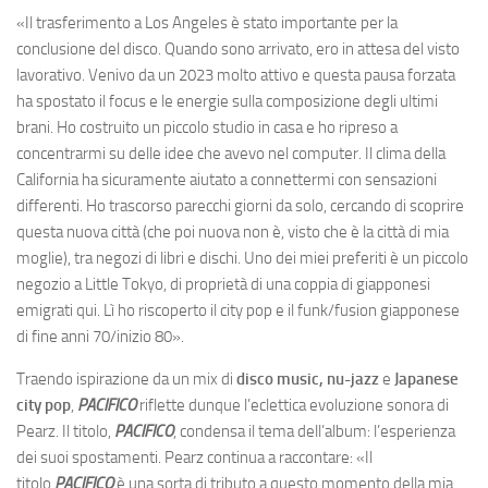
«Il trasferimento a Los Angeles è stato importante per la
conclusione del disco. Quando sono arrivato, ero in attesa del visto
lavorativo. Venivo da un 2023 molto attivo e questa pausa forzata
ha spostato il focus e le energie sulla composizione degli ultimi
brani. Ho costruito un piccolo studio in casa e ho ripreso a
concentrarmi su delle idee che avevo nel computer. Il clima della
California ha sicuramente aiutato a connettermi con sensazioni
differenti. Ho trascorso parecchi giorni da solo, cercando di scoprire
questa nuova città (che poi nuova non è, visto che è la città di mia
moglie), tra negozi di libri e dischi. Uno dei miei preferiti è un piccolo
negozio a Little Tokyo, di proprietà di una coppia di giapponesi
emigrati qui. Lì ho riscoperto il city pop e il funk/fusion giapponese
di fine anni 70/inizio 80».
Traendo ispirazione da un mix di
disco music, nu-jazz
e
Japanese
city pop
,
PACIFICO
riflette dunque l’eclettica evoluzione sonora di
Pearz. Il titolo,
PACIFICO
, condensa il tema dell’album: l’esperienza
dei suoi spostamenti. Pearz continua a raccontare: «Il
titolo
PACIFICO
è una sorta di tributo a questo momento della mia