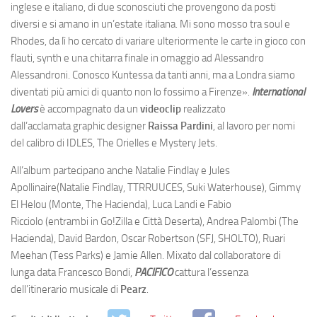
inglese e italiano, di due sconosciuti che provengono da posti
diversi e si amano in un’estate italiana. Mi sono mosso tra soul e
Rhodes, da lì ho cercato di variare ulteriormente le carte in gioco con
flauti, synth e una chitarra finale in omaggio ad Alessandro
Alessandroni. Conosco Kuntessa da tanti anni, ma a Londra siamo
diventati più amici di quanto non lo fossimo a Firenze».
International
Lovers
è accompagnato da un
videoclip
realizzato
dall’acclamata graphic designer
Raissa Pardini
, al lavoro per nomi
del calibro di IDLES, The Orielles e Mystery Jets.
All’album partecipano anche Natalie Findlay e Jules
Apollinaire(Natalie Findlay, TTRRUUCES, Suki Waterhouse), Gimmy
El Helou (Monte, The Hacienda), Luca Landi e Fabio
Ricciolo (entrambi in Go!Zilla e Città Deserta), Andrea Palombi (The
Hacienda), David Bardon, Oscar Robertson (SFJ, SHOLTO), Ruari
Meehan (Tess Parks) e Jamie Allen. Mixato dal collaboratore di
lunga data Francesco Bondi,
PACIFICO
cattura l’essenza
dell’itinerario musicale di
Pearz
.