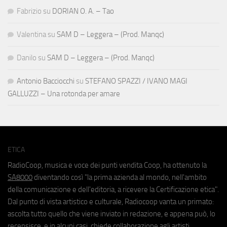
Fabrizio
su
DORIAN O. A. – Tao
Valentina
su
SAM D – Leggera – (Prod. Manqc)
Danilo
su
SAM D – Leggera – (Prod. Manqc)
Antonio Bacciocchi
su
STEFANO SPAZZI / IVANO MAGI
GALLUZZI – Una rotonda per amare
ETICA
RadioCoop, musica e voce dei punti vendita Coop, ha ottenuto la
SA8000
diventando così "la prima azienda al mondo, nell'ambito
della comunicazione e dell'editoria, a ricevere la Certificazione etica".
Dal punto di vista artistico e culturale, Radiocoop vanta un primato:
ascolta tutto quello che viene inviato in redazione, e appena può, lo
recensisce, e in alcuni casi, chiede collaborazione agli artisti.