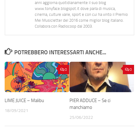
anni aggiorna quotidianamente il suo blog
www.tonyface.blogspot.it dove parla di musica,
cinema, culture varie, sport e con cui ha vinto il Premio
Mei Musicletter del 2016 come miglior blog italiano.
Collabora con Radiocoop dal 2003.
POTREBBERO INTERESSARTI ANCHE...
0
0
LIME JUICE – Malibu
PIER ADDUCE – Se ci
manchiamo
18/09/2021
25/06/2022