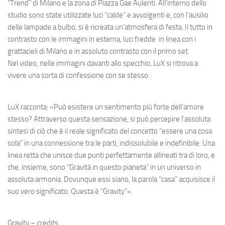
“Trend” di Milano e la zona di Piazza Gae Aulenti. All’interno dello
studio sono state utilizzate luci “calde” e avvolgenti e, con l’ausilio
delle lampade a bulbo, si è ricreata un’atmosfera di festa. Il tutto in
contrasto con le immagini in esterna, luci fredde in linea con i
grattacieli di Milano e in assoluto contrasto con il primo set.
Nel video, nelle immagini davanti allo specchio, LuX si ritrova a
vivere una sorta di confessione con se stesso.
LuX racconta: «Può esistere un sentimento più forte dell’amore
stesso? Attraverso questa sensazione, si può percepire l’assoluta
sintesi di ciò che è il reale significato del concetto
“essere una cosa
sola” in una connessione tra le parti, indissolubile e indefinibile
. Una
linea retta che unisce due punti perfettamente allineati tra di loro, e
che, insieme, sono “Gravità in questo pianeta” in un universo in
assoluta armonia. Dovunque essi siano, la parola “casa” acquisisce il
suo vero significato. Questa è “Gravity”».
Gravity – credits