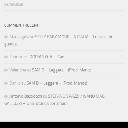
06/08/2026
COMMENTI RECENTI
Mariangela
su
SELLY BABY MODELLA ITALIA – Luna lei mi
guarda
Fabrizio
su
DORIAN O. A. – Tao
Valentina
su
SAM D – Leggera – (Prod. Manqc)
Danilo
su
SAM D – Leggera – (Prod. Manqc)
Antonio Bacciocchi
su
STEFANO SPAZZI / IVANO MAGI
GALLUZZI – Una rotonda per amare