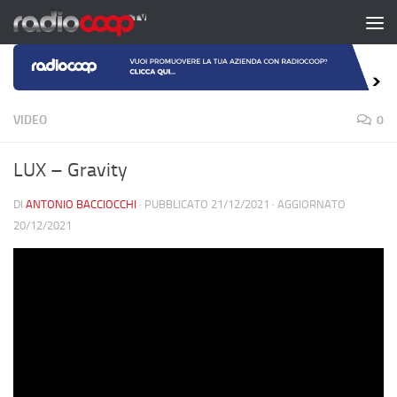
Salta al contenuto
VIDEO
0
LUX – Gravity
DI
ANTONIO BACCIOCCHI
· PUBBLICATO
21/12/2021
· AGGIORNATO
20/12/2021