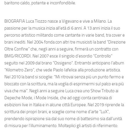
baritono caldo, potente e inconfondibile.
BIOGRAFIA
Luca Tiozzo nasce a Vigevano e vive a Milano. La
passione per la musica inizia all’età di 6 anni. A 13 anni inizia il suo
percorso artistico militando come cantante in varie band, tra cover e
brani inediti. Nel 2004 fonda con altri tre musicisti la band “Direzione
Oltre Confine” che, negli anni a seguire, firmerà un contratto con
BMG/RICORDI. Nel 2007 esce il singolo d’esordio “Controllo”
seguito nel 2009 dal brano “Ossigeno”. Entrambi anticipano l’album
“Kilometro Zero”, che vede Paolo Iafelice alla produzione artistica.
Nel 2010 la band si scioglie:
“Mi ritrovai senza più un punto fermo e
bloccato con la scrittura, ma la voglia di esprimermi sul palco era più
viva che mai”
. Negli anni a seguire Luca crea uno Show Tributo ai
Depeche Mode, i Mode Inside, che ad oggi conta centinaia di
esibizioni live in Italia e in alcune città Europee. Nel 2019 riprende la
scrittura dei propri brani, e sceglie come nome d’arte “LuX”,
prendendo ispirazione sia dal suo nome di battesimo sia dall’unità
di misura per l’illuminamento. Molteplici gli artisti di riferimento: