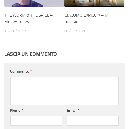
THE WORM & THE SPICE –
GIACOMO LARICCIA – Mi
Money honey
tradirai
11/10/2017
08/02/2020
LASCIA UN COMMENTO
Commento
*
Nome
*
Email
*