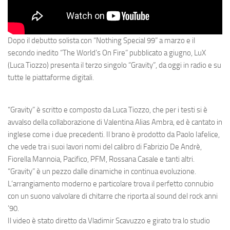
Dopo il debutto solista con “Nothing Special 99” a marzo e il
secondo inedito “The World’s On Fire” pubblicato a giugno
, LuX
(Luca Tiozzo) presenta il terzo singolo “Gravity”, da oggi in radio e su
tutte le piattaforme digitali.
“Gravity”
è scritto e composto da
Luca Tiozzo,
che per i testi si è
avvalso della collaborazione di
Valentina Alias Ambra
, ed è cantato in
inglese come i due precedenti. Il brano è prodotto da
Paolo Iafelice
,
che vede tra i suoi lavori nomi del calibro di Fabrizio De Andrè,
Fiorella Mannoia, Pacifico, PFM, Rossana Casale e tanti altri.
“Gravity”
è un pezzo dalle dinamiche in continua evoluzione.
L’arrangiamento moderno e particolare trova il perfetto connubio
con un suono valvolare di chitarre che riporta al sound del rock anni
’90.
Il video è stato diretto da Vladimir Scavuzzo e girato tra lo studio