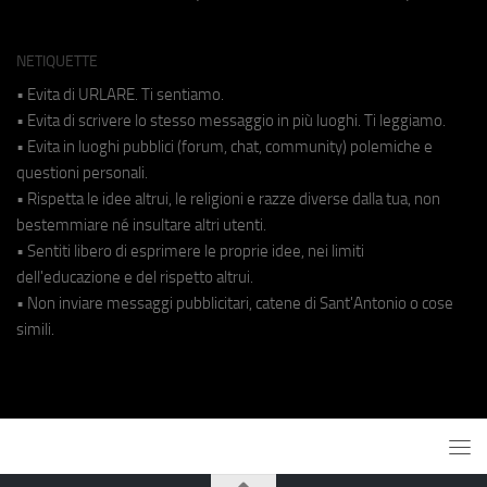
NETIQUETTE
• Evita di URLARE. Ti sentiamo.
• Evita di scrivere lo stesso messaggio in più luoghi. Ti leggiamo.
• Evita in luoghi pubblici (forum, chat, community) polemiche e
questioni personali.
• Rispetta le idee altrui, le religioni e razze diverse dalla tua, non
bestemmiare né insultare altri utenti.
• Sentiti libero di esprimere le proprie idee, nei limiti
dell'educazione e del rispetto altrui.
• Non inviare messaggi pubblicitari, catene di Sant'Antonio o cose
simili.