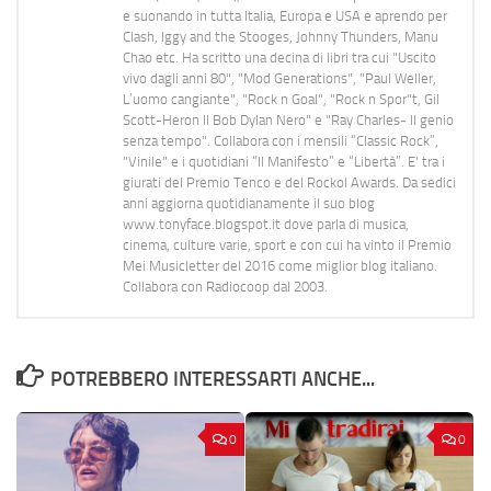
e suonando in tutta Italia, Europa e USA e aprendo per
Clash, Iggy and the Stooges, Johnny Thunders, Manu
Chao etc. Ha scritto una decina di libri tra cui "Uscito
vivo dagli anni 80", "Mod Generations", "Paul Weller,
L’uomo cangiante", "Rock n Goal", "Rock n Spor"t, Gil
Scott-Heron Il Bob Dylan Nero" e "Ray Charles- Il genio
senza tempo". Collabora con i mensili “Classic Rock”,
"Vinile" e i quotidiani “Il Manifesto” e “Libertà”. E' tra i
giurati del Premio Tenco e del Rockol Awards. Da sedici
anni aggiorna quotidianamente il suo blog
www.tonyface.blogspot.it dove parla di musica,
cinema, culture varie, sport e con cui ha vinto il Premio
Mei Musicletter del 2016 come miglior blog italiano.
Collabora con Radiocoop dal 2003.
POTREBBERO INTERESSARTI ANCHE...
0
0