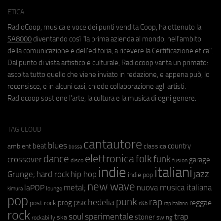
ETICA
RadioCoop, musica e voce dei punti vendita Coop, ha ottenuto la
SA8000
diventando così "la prima azienda al mondo, nell'ambito
della comunicazione e dell'editoria, a ricevere la Certificazione etica".
Dal punto di vista artistico e culturale, Radiocoop vanta un primato:
ascolta tutto quello che viene inviato in redazione, e appena può, lo
recensisce, e in alcuni casi, chiede collaborazione agli artisti.
Radiocoop sostiene l'arte, la cultura e la musica di ogni genere.
TAG CLOUD
cantautore
blues
beat
country
ambient
classica
bossa
elettronica
dance
folk
funk
crossover
garage
fusion
disco
indie
italiani
jazz
hip hop
Grunge;
hard rock
indie pop
new wave
metal;
nuova musica italiana
laPOP
lounge
kimura
pop
punk
rap
psichedelia
reggae
prog
post rock
r&b
rap italiano
rock
soul
sperimentale
trap
stoner
ska
swing
rockabilly