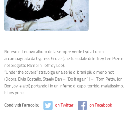
Notevole il nuovo album della sempre verde Lydia Lunch
accompagnata da Cypress Grove (che fu sodale di Jeffrey Lee Pierce
nel progetto Ramblin’ Jeffrey Lee).
“Under the covers” stravolge una serie di brani più o meno noti
(Doors, Elvis Costello, Steely Dan – “Do it again” ! – , Tom Petty, Jon
Bon Jovi e altri) portandoli in un inferno di cupo, torrido, malatissimo,
blues punk.
Condividi l'articolo:
on Twitter
on Facebook