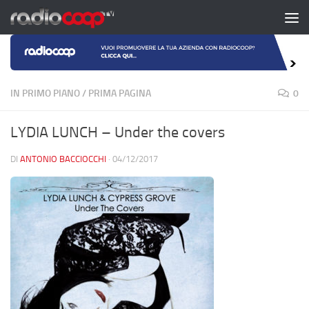
Salta al contenuto
IN PRIMO PIANO
/
PRIMA PAGINA
0
LYDIA LUNCH – Under the covers
DI
ANTONIO BACCIOCCHI
·
04/12/2017