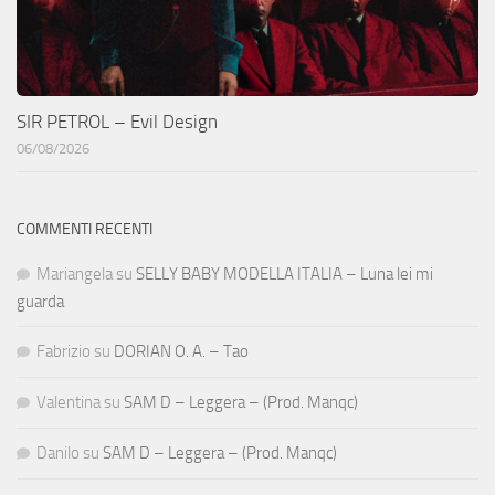
SIR PETROL – Evil Design
06/08/2026
COMMENTI RECENTI
Mariangela
su
SELLY BABY MODELLA ITALIA – Luna lei mi
guarda
Fabrizio
su
DORIAN O. A. – Tao
Valentina
su
SAM D – Leggera – (Prod. Manqc)
Danilo
su
SAM D – Leggera – (Prod. Manqc)