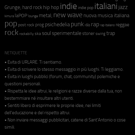
indie
italiani
jazz
hip hop
Grunge;
hard rock
indie pop
new wave
metal;
nuova musica italiana
laPOP
lounge
kimura
pop
punk
rap
psichedelia
reggae
prog
post rock
r&b
rap italiano
rock
soul
sperimentale
trap
stoner
ska
swing
rockabilly
NETIQUETTE
• Evita di URLARE. Ti sentiamo.
• Evita di scrivere lo stesso messaggio in più luoghi. Ti leggiamo.
• Evita in luoghi pubblici (forum, chat, community) polemiche e
questioni personali.
• Rispetta le idee altrui, le religioni e razze diverse dalla tua, non
bestemmiare né insultare altri utenti.
• Sentiti libero di esprimere le proprie idee, nei limiti
dell'educazione e del rispetto altrui.
• Non inviare messaggi pubblicitari, catene di Sant'Antonio o cose
simili.