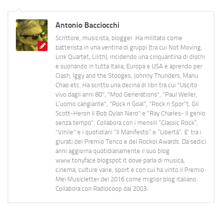
Antonio Bacciocchi
Scrittore, musicista, blogger. Ha militato come
batterista in una ventina di gruppi (tra cui Not Moving,
Link Quartet, Lilith), incidendo una cinquantina di dischi
e suonando in tutta Italia, Europa e USA e aprendo per
Clash, Iggy and the Stooges, Johnny Thunders, Manu
Chao etc. Ha scritto una decina di libri tra cui "Uscito
vivo dagli anni 80", "Mod Generations", "Paul Weller,
L’uomo cangiante", "Rock n Goal", "Rock n Spor"t, Gil
Scott-Heron Il Bob Dylan Nero" e "Ray Charles- Il genio
senza tempo". Collabora con i mensili “Classic Rock”,
"Vinile" e i quotidiani “Il Manifesto” e “Libertà”. E' tra i
giurati del Premio Tenco e del Rockol Awards. Da sedici
anni aggiorna quotidianamente il suo blog
www.tonyface.blogspot.it dove parla di musica,
cinema, culture varie, sport e con cui ha vinto il Premio
Mei Musicletter del 2016 come miglior blog italiano.
Collabora con Radiocoop dal 2003.