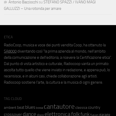
Antonio Bacciocchi
su
STEFANO SPAZZI / IVANO MAGI
GALLUZZI – Una rotonda per amare
ETICA
RadioCoop, musica e voce dei punti vendita Coop, ha ottenuto la
SA8000
diventando così "la prima azienda al mondo, nell'ambito
della comunicazione e dell'editoria, a ricevere la Certificazione etica".
Dal punto di vista artistico e culturale, Radiocoop vanta un primato:
ascolta tutto quello che viene inviato in redazione, e appena può, lo
recensisce, e in alcuni casi, chiede collaborazione agli artisti.
Radiocoop sostiene l'arte, la cultura e la musica di ogni genere.
TAG CLOUD
cantautore
blues
beat
country
ambient
classica
bossa
elettronica
dance
folk
funk
crossover
garage
fusion
disco