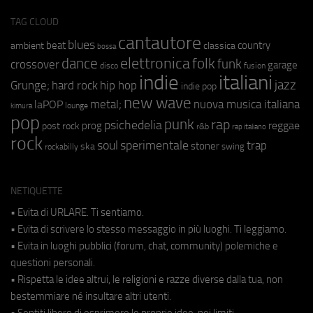
TAG CLOUD
cantautore
blues
beat
country
ambient
classica
bossa
elettronica
dance
folk
funk
crossover
garage
fusion
disco
indie
italiani
jazz
hip hop
Grunge;
hard rock
indie pop
new wave
metal;
nuova musica italiana
laPOP
lounge
kimura
pop
punk
rap
psichedelia
reggae
prog
post rock
r&b
rap italiano
rock
soul
sperimentale
trap
stoner
ska
swing
rockabilly
NETIQUETTE
• Evita di URLARE. Ti sentiamo.
• Evita di scrivere lo stesso messaggio in più luoghi. Ti leggiamo.
• Evita in luoghi pubblici (forum, chat, community) polemiche e
questioni personali.
• Rispetta le idee altrui, le religioni e razze diverse dalla tua, non
bestemmiare né insultare altri utenti.
• Sentiti libero di esprimere le proprie idee, nei limiti