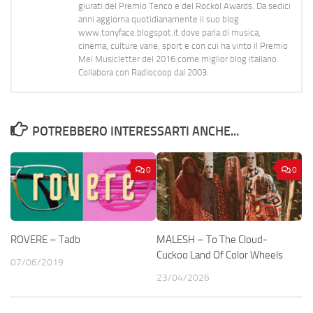
giurati del Premio Tenco e del Rockol Awards. Da sedici
anni aggiorna quotidianamente il suo blog
www.tonyface.blogspot.it dove parla di musica,
cinema, culture varie, sport e con cui ha vinto il Premio
Mei Musicletter del 2016 come miglior blog italiano.
Collabora con Radiocoop dal 2003.
POTREBBERO INTERESSARTI ANCHE...
0
0
ROVERE – Tadb
MALESH – To The Cloud-
Cuckoo Land Of Color Wheels
07/06/2019
23/04/2026