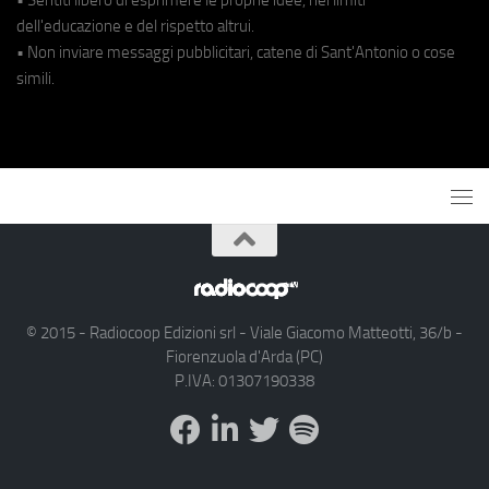
dell'educazione e del rispetto altrui.
• Non inviare messaggi pubblicitari, catene di Sant'Antonio o cose
simili.
© 2015 - Radiocoop Edizioni srl - Viale Giacomo Matteotti, 36/b -
Fiorenzuola d'Arda (PC)
P.IVA: 01307190338