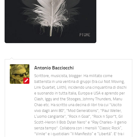
Antonio Bacciocchi
Scrittore, musicista, blogger. Ha militato come
batterista in una ventina di gruppi (tra cui Not Moving,
Link Quartet, Lilith), incidendo una cinquantina di dischi
e suonando in tutta Italia, Europa e USA e aprendo per
Clash, Iggy and the Stooges, Johnny Thunders, Manu
Chao etc. Ha scritto una decina di libri tra cui "Uscito
vivo dagli anni 80", "Mod Generations", "Paul Weller,
L’uomo cangiante", "Rock n Goal", "Rock n Spor"t, Gil
Scott-Heron Il Bob Dylan Nero" e "Ray Charles- Il genio
senza tempo". Collabora con i mensili “Classic Rock”,
"Vinile" e i quotidiani “Il Manifesto” e “Libertà”. E' tra i