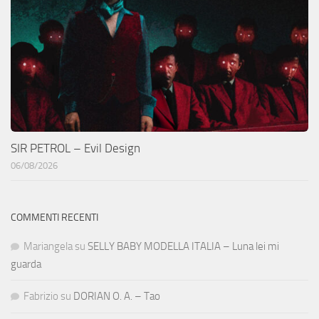
SIR PETROL – Evil Design
06/08/2026
COMMENTI RECENTI
Mariangela
su
SELLY BABY MODELLA ITALIA – Luna lei mi
guarda
Fabrizio
su
DORIAN O. A. – Tao