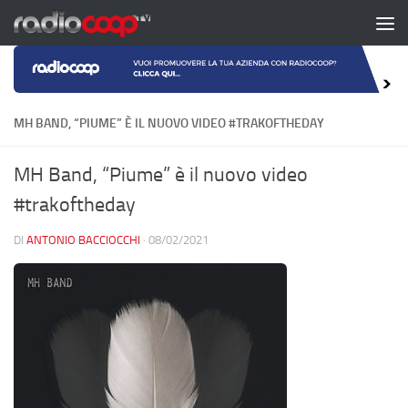
Salta al contenuto
MH BAND, “PIUME” È IL NUOVO VIDEO #TRAKOFTHEDAY
MH Band, “Piume” è il nuovo video
#trakoftheday
DI
ANTONIO BACCIOCCHI
·
08/02/2021