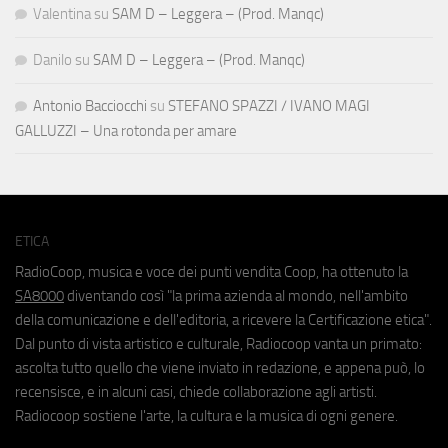
Valentina
su
SAM D – Leggera – (Prod. Manqc)
Danilo
su
SAM D – Leggera – (Prod. Manqc)
Antonio Bacciocchi
su
STEFANO SPAZZI / IVANO MAGI
GALLUZZI – Una rotonda per amare
ETICA
RadioCoop, musica e voce dei punti vendita Coop, ha ottenuto la
SA8000
diventando così "la prima azienda al mondo, nell'ambito
della comunicazione e dell'editoria, a ricevere la Certificazione etica".
Dal punto di vista artistico e culturale, Radiocoop vanta un primato:
ascolta tutto quello che viene inviato in redazione, e appena può, lo
recensisce, e in alcuni casi, chiede collaborazione agli artisti.
Radiocoop sostiene l'arte, la cultura e la musica di ogni genere.