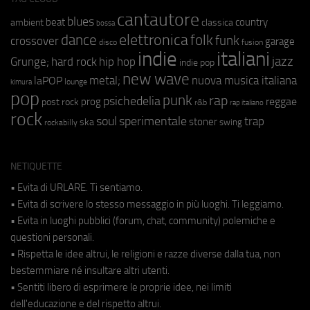
cantautore
blues
beat
country
ambient
classica
bossa
elettronica
dance
folk
funk
crossover
garage
fusion
disco
indie
italiani
jazz
hip hop
Grunge;
hard rock
indie pop
new wave
metal;
nuova musica italiana
laPOP
lounge
kimura
pop
punk
rap
psichedelia
reggae
prog
post rock
r&b
rap italiano
rock
soul
sperimentale
trap
stoner
ska
swing
rockabilly
NETIQUETTE
• Evita di URLARE. Ti sentiamo.
• Evita di scrivere lo stesso messaggio in più luoghi. Ti leggiamo.
• Evita in luoghi pubblici (forum, chat, community) polemiche e
questioni personali.
• Rispetta le idee altrui, le religioni e razze diverse dalla tua, non
bestemmiare né insultare altri utenti.
• Sentiti libero di esprimere le proprie idee, nei limiti
dell'educazione e del rispetto altrui.