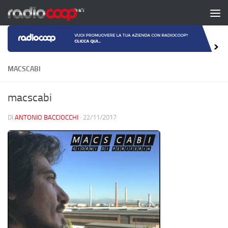
Salta al contenuto
MACSCABI
macscabi
DI
ANTONIO BACCIOCCHI
·
22/11/2017