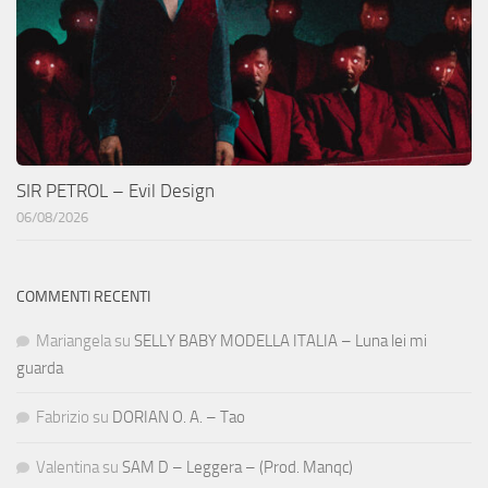
SIR PETROL – Evil Design
06/08/2026
COMMENTI RECENTI
Mariangela
su
SELLY BABY MODELLA ITALIA – Luna lei mi
guarda
Fabrizio
su
DORIAN O. A. – Tao
Valentina
su
SAM D – Leggera – (Prod. Manqc)