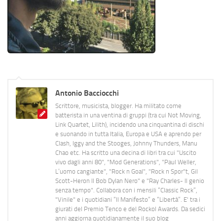
Antonio Bacciocchi
Scrittore, musicista, blogger. Ha militato come
batterista in una ventina di gruppi (tra cui Not Moving,
Link Quartet, Lilith), incidendo una cinquantina di dischi
e suonando in tutta Italia, Europa e USA e aprendo per
Clash, Iggy and the Stooges, Johnny Thunders, Manu
Chao etc. Ha scritto una decina di libri tra cui "Uscito
vivo dagli anni 80", "Mod Generations", "Paul Weller,
L’uomo cangiante", "Rock n Goal", "Rock n Spor"t, Gil
Scott-Heron Il Bob Dylan Nero" e "Ray Charles- Il genio
senza tempo". Collabora con i mensili “Classic Rock”,
"Vinile" e i quotidiani “Il Manifesto” e “Libertà”. E' tra i
giurati del Premio Tenco e del Rockol Awards. Da sedici
anni aggiorna quotidianamente il suo blog