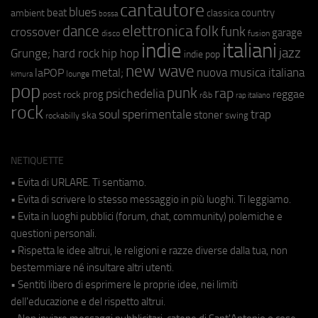
cantautore
blues
beat
country
ambient
classica
bossa
elettronica
dance
folk
funk
crossover
garage
fusion
disco
indie
italiani
jazz
hip hop
Grunge;
hard rock
indie pop
new wave
metal;
nuova musica italiana
laPOP
lounge
kimura
pop
punk
rap
psichedelia
reggae
prog
post rock
r&b
rap italiano
rock
soul
sperimentale
trap
stoner
ska
swing
rockabilly
NETIQUETTE
• Evita di URLARE. Ti sentiamo.
• Evita di scrivere lo stesso messaggio in più luoghi. Ti leggiamo.
• Evita in luoghi pubblici (forum, chat, community) polemiche e
questioni personali.
• Rispetta le idee altrui, le religioni e razze diverse dalla tua, non
bestemmiare né insultare altri utenti.
• Sentiti libero di esprimere le proprie idee, nei limiti
dell'educazione e del rispetto altrui.