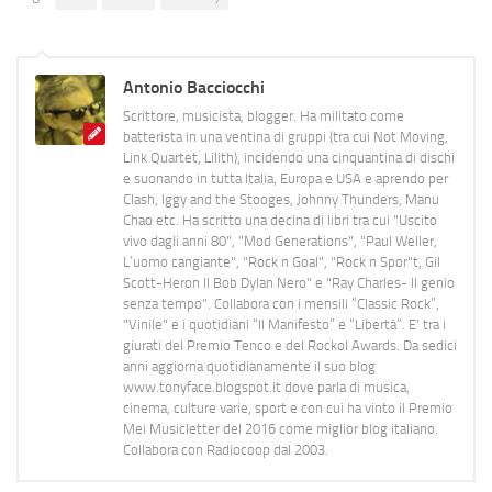
Antonio Bacciocchi
Scrittore, musicista, blogger. Ha militato come
batterista in una ventina di gruppi (tra cui Not Moving,
Link Quartet, Lilith), incidendo una cinquantina di dischi
e suonando in tutta Italia, Europa e USA e aprendo per
Clash, Iggy and the Stooges, Johnny Thunders, Manu
Chao etc. Ha scritto una decina di libri tra cui "Uscito
vivo dagli anni 80", "Mod Generations", "Paul Weller,
L’uomo cangiante", "Rock n Goal", "Rock n Spor"t, Gil
Scott-Heron Il Bob Dylan Nero" e "Ray Charles- Il genio
senza tempo". Collabora con i mensili “Classic Rock”,
"Vinile" e i quotidiani “Il Manifesto” e “Libertà”. E' tra i
giurati del Premio Tenco e del Rockol Awards. Da sedici
anni aggiorna quotidianamente il suo blog
www.tonyface.blogspot.it dove parla di musica,
cinema, culture varie, sport e con cui ha vinto il Premio
Mei Musicletter del 2016 come miglior blog italiano.
Collabora con Radiocoop dal 2003.