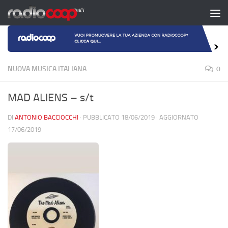
Salta al contenuto
NUOVA MUSICA ITALIANA
0
MAD ALIENS – s/t
DI
ANTONIO BACCIOCCHI
· PUBBLICATO
18/06/2019
· AGGIORNATO
17/06/2019