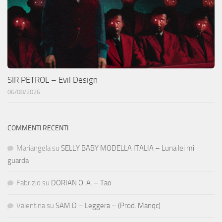
SIR PETROL – Evil Design
06/08/2026
COMMENTI RECENTI
Mariangela
su
SELLY BABY MODELLA ITALIA – Luna lei mi
guarda
Fabrizio
su
DORIAN O. A. – Tao
Valentina
su
SAM D – Leggera – (Prod. Manqc)