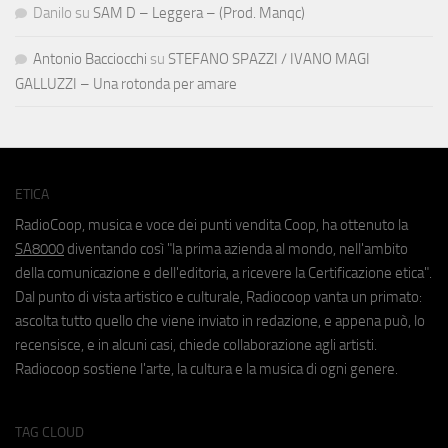
Danilo
su
SAM D – Leggera – (Prod. Manqc)
Antonio Bacciocchi
su
STEFANO SPAZZI / IVANO MAGI
GALLUZZI – Una rotonda per amare
ETICA
RadioCoop, musica e voce dei punti vendita Coop, ha ottenuto la
SA8000
diventando così "la prima azienda al mondo, nell'ambito
della comunicazione e dell'editoria, a ricevere la Certificazione etica".
Dal punto di vista artistico e culturale, Radiocoop vanta un primato:
ascolta tutto quello che viene inviato in redazione, e appena può, lo
recensisce, e in alcuni casi, chiede collaborazione agli artisti.
Radiocoop sostiene l'arte, la cultura e la musica di ogni genere.
TAG CLOUD