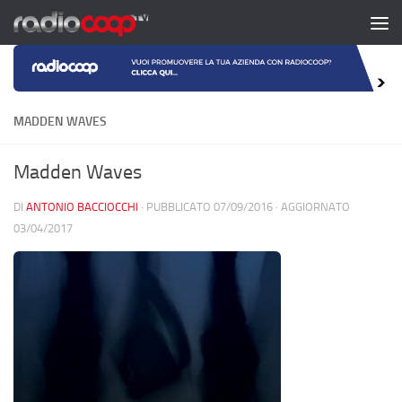
Salta al contenuto
MADDEN WAVES
Madden Waves
DI
ANTONIO BACCIOCCHI
· PUBBLICATO
07/09/2016
· AGGIORNATO
03/04/2017