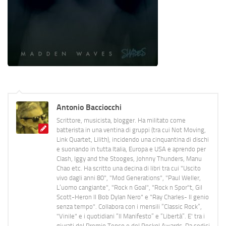
Antonio Bacciocchi
Scrittore, musicista, blogger. Ha militato come
batterista in una ventina di gruppi (tra cui Not Moving,
Link Quartet, Lilith), incidendo una cinquantina di dischi
e suonando in tutta Italia, Europa e USA e aprendo per
Clash, Iggy and the Stooges, Johnny Thunders, Manu
Chao etc. Ha scritto una decina di libri tra cui "Uscito
vivo dagli anni 80", "Mod Generations", "Paul Weller,
L’uomo cangiante", "Rock n Goal", "Rock n Spor"t, Gil
Scott-Heron Il Bob Dylan Nero" e "Ray Charles- Il genio
senza tempo". Collabora con i mensili “Classic Rock”,
"Vinile" e i quotidiani “Il Manifesto” e “Libertà”. E' tra i
giurati del Premio Tenco e del Rockol Awards. Da sedici