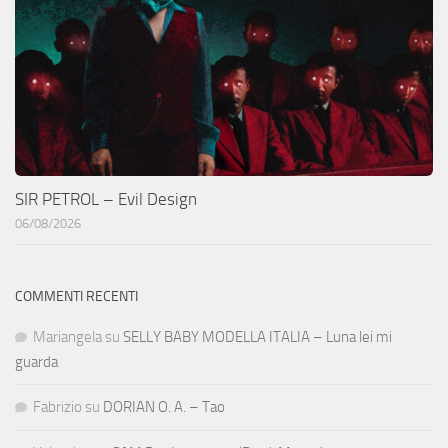
SIR PETROL – Evil Design
06/08/2026
COMMENTI RECENTI
Mariangela
su
SELLY BABY MODELLA ITALIA – Luna lei mi
guarda
Fabrizio
su
DORIAN O. A. – Tao