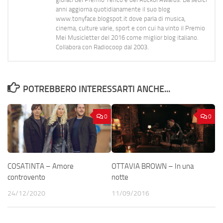
anni aggiorna quotidianamente il suo blog
www.tonyface.blogspot.it dove parla di musica,
cinema, culture varie, sport e con cui ha vinto il Premio
Mei Musicletter del 2016 come miglior blog italiano.
Collabora con Radiocoop dal 2003.
POTREBBERO INTERESSARTI ANCHE...
0
0
COSATINTA – Amore
OTTAVIA BROWN – In una
controvento
notte
24/12/2020
11/09/2016