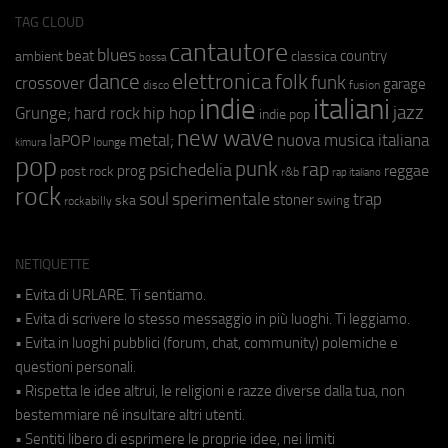
TAG CLOUD
cantautore
blues
beat
country
ambient
classica
bossa
elettronica
dance
folk
funk
crossover
garage
fusion
disco
indie
italiani
jazz
hip hop
Grunge;
hard rock
indie pop
new wave
metal;
nuova musica italiana
laPOP
lounge
kimura
pop
punk
rap
psichedelia
reggae
prog
post rock
r&b
rap italiano
rock
soul
sperimentale
trap
stoner
ska
swing
rockabilly
NETIQUETTE
• Evita di URLARE. Ti sentiamo.
• Evita di scrivere lo stesso messaggio in più luoghi. Ti leggiamo.
• Evita in luoghi pubblici (forum, chat, community) polemiche e
questioni personali.
• Rispetta le idee altrui, le religioni e razze diverse dalla tua, non
bestemmiare né insultare altri utenti.
• Sentiti libero di esprimere le proprie idee, nei limiti