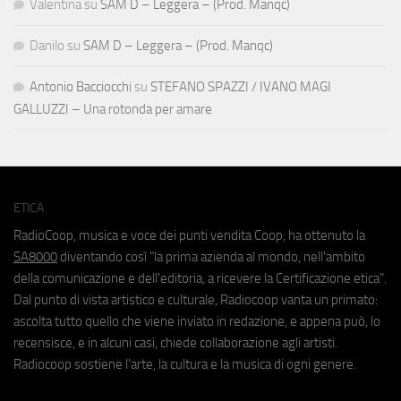
Valentina
su
SAM D – Leggera – (Prod. Manqc)
Danilo
su
SAM D – Leggera – (Prod. Manqc)
Antonio Bacciocchi
su
STEFANO SPAZZI / IVANO MAGI
GALLUZZI – Una rotonda per amare
ETICA
RadioCoop, musica e voce dei punti vendita Coop, ha ottenuto la
SA8000
diventando così "la prima azienda al mondo, nell'ambito
della comunicazione e dell'editoria, a ricevere la Certificazione etica".
Dal punto di vista artistico e culturale, Radiocoop vanta un primato:
ascolta tutto quello che viene inviato in redazione, e appena può, lo
recensisce, e in alcuni casi, chiede collaborazione agli artisti.
Radiocoop sostiene l'arte, la cultura e la musica di ogni genere.