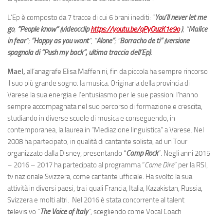
L’Ep è composto da 7 tracce di cui 6 brani inediti: “
You’ll never let me
go
;
“People know” (videocclip
https://youtu.be/qPyOuzK1e9o
)
;
“
Malice
in fear
”;
“Happy as you want
”, “
Alone”
; “
Borracho de ti” (versione
spagnola di “Push my back”, ultima traccia dell’Ep).
Mael,
all’anagrafe Elisa Maffenini, fin da piccola ha sempre rincorso
il suo più grande sogno: la musica. Originaria della provincia di
Varese la sua energia e l’entusiasmo per le sue passioni l’hanno
sempre accompagnata nel suo percorso di formazione e crescita,
studiando in diverse scuole di musica e conseguendo, in
contemporanea, la laurea in “Mediazione linguistica” a Varese. Nel
2008 ha partecipato, in qualità di cantante solista, ad un Tour
organizzato dalla Disney, presentando “
Camp Rock
”. Negli anni 2015
– 2016 – 2017 ha partecipato al programma “
Come Dire
” per la RSI,
tv nazionale Svizzera, come cantante ufficiale. Ha svolto la sua
attività in diversi paesi, tra i quali Francia, Italia, Kazakistan, Russia,
Svizzera e molti altri. Nel 2016 è stata concorrente al talent
televisivo “
The Voice of Italy
”
, scegliendo come Vocal Coach