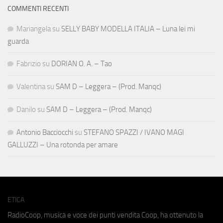
COMMENTI RECENTI
Mariangela
su
SELLY BABY MODELLA ITALIA – Luna lei mi
guarda
Fabrizio
su
DORIAN O. A. – Tao
Valentina
su
SAM D – Leggera – (Prod. Manqc)
Danilo
su
SAM D – Leggera – (Prod. Manqc)
Antonio Bacciocchi
su
STEFANO SPAZZI / IVANO MAGI
GALLUZZI – Una rotonda per amare
ETICA
RadioCoop, musica e voce dei punti vendita Coop, ha ottenuto la