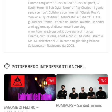
L’uomo cangiante", "Rock n Goal", "Rock n Spor"t, Gil
Scott-Heron Il Bob Dylan Nero" e "Ray Charles- Il genio
senza tempo". Collabora con i mensili “Classic Rock”,
"Vinile" e i quotidiani “Il Manifesto” e “Libertà”. E' tra i
giurati del Premio Tenco e del Rockol Awards. Da sedici
anni aggiorna quotidianamente il suo blog
www.tonyface.blogspot.it dove parla di musica,
cinema, culture varie, sport e con cui ha vinto il Premio
Mei Musicletter del 2016 come miglior blog italiano.
Collabora con Radiocoop dal 2003.
POTREBBERO INTERESSARTI ANCHE...
0
0
RUMJACKS – Sainted millions
SAGOME DI FELTRO –