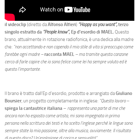
il videoclip
(diretto da
Alfonso Alfieri
)
“Happy as you want”,
terzo
singolo estratto da
“People know”
, Ep d’esordio di MAEL.
Questo
brano, attualmente in rotazione radiofonica, è una dedica alla madre
che:
“non accettando e non capendo il mio stile di vita si preoccupa come
farebbe ogni madre –
racconta MAEL
– ma tramite questa canzone
cerco di farle capire che io sono felice come lei ha sempre voluto ed è
questo l’importante.
Il brano è tratto dall’Ep d’esordio, prodotto e arrangiato da
Giuliano
Boursier
, un progetto completamente in inglese:
“Questo lavoro
–
spiega la cantautrice italiana
–
rappresenta una parte di me che
ancora non ho esposto come artista, mi sono impegnata in prima
persona nella scrittura dei testi e ho scelto l’inglese perché le lingue sono
sempre state la mia passione, oltre alla musica, ovviamente. Il risultato
di questo disco? Un’esplosione di carica e sensualità”.