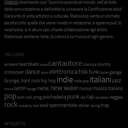
SA8000
diventando così "la prima azienda al mondo, nell'ambito
della comunicazione e dell'editoria, a ricevere la Certificazione etica".
Dal punto di vista artistico e culturale, Radiocoop vanta un primato:
ascolta tutto quello che viene inviato in redazione, e appena può, lo
recensisce, e in alcuni casi, chiede collaborazione agli artisti.
Radiocoop sostiene l'arte, la cultura e la musica di ogni genere.
TAG CLOUD
cantautore
blues
beat
country
ambient
classica
bossa
elettronica
dance
folk
funk
crossover
garage
fusion
disco
indie
italiani
jazz
hip hop
Grunge;
hard rock
indie pop
new wave
metal;
nuova musica italiana
laPOP
lounge
kimura
pop
punk
rap
psichedelia
reggae
prog
post rock
r&b
rap italiano
rock
soul
sperimentale
trap
stoner
ska
swing
rockabilly
NETIQUETTE