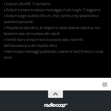
• Evita di URLARE. Ti sentiamo.
• Evita di scrivere lo stesso messaggio in più luoghi. Ti leggiamo.
• Evita in luoghi pubblici (forum, chat, community) polemiche e
questioni personali.
• Rispetta le idee altrui, le religioni e razze diverse dalla tua, non
bestemmiare né insultare altri utenti.
• Sentiti libero di esprimere le proprie idee, nei limiti
dell'educazione e del rispetto altrui.
• Non inviare messaggi pubblicitari, catene di Sant'Antonio o cose
simili.