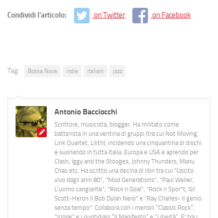
Condividi l'articolo:
on Twitter
on Facebook
Tag:
Bossa Nova
indie
italiani
jazz
Antonio Bacciocchi
Scrittore, musicista, blogger. Ha militato come
batterista in una ventina di gruppi (tra cui Not Moving,
Link Quartet, Lilith), incidendo una cinquantina di dischi
e suonando in tutta Italia, Europa e USA e aprendo per
Clash, Iggy and the Stooges, Johnny Thunders, Manu
Chao etc. Ha scritto una decina di libri tra cui "Uscito
vivo dagli anni 80", "Mod Generations", "Paul Weller,
L’uomo cangiante", "Rock n Goal", "Rock n Spor"t, Gil
Scott-Heron Il Bob Dylan Nero" e "Ray Charles- Il genio
senza tempo". Collabora con i mensili “Classic Rock”,
"Vinile" e i quotidiani “Il Manifesto” e “Libertà”. E' tra i