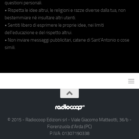
questioni personali.
• Rispetta le idee altrui, le religioni e razze diverse dalla tua, non
bestemmiare né insultare altri utenti.
• Sentiti libero di esprimere le proprie idee, nei limiti
dell'educazione e del rispetto altrui.
• Non inviare messaggi pubblicitari, catene di Sant'Antonio o cose
simili.
© 2015 - Radiocoop Edizioni srl - Viale Giacomo Matteotti, 36/b -
Fiorenzuola d'Arda (PC)
P.IVA: 01307190338