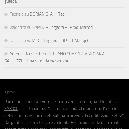
guarda
Fabrizio
su
DORIAN O. A. – Tao
Valentina
su
SAM D – Leggera – (Prod. Manqc)
Danilo
su
SAM D – Leggera – (Prod. Manqc)
Antonio Bacciocchi
su
STEFANO SPAZZI / IVANO MAGI
GALLUZZI – Una rotonda per amare
ETICA
RadioCoop, musica e voce dei punti vendita Coop, ha ottenuto la
SA8000
diventando così "la prima azienda al mondo, nell'ambito
della comunicazione e dell'editoria, a ricevere la Certificazione etica".
Dal punto di vista artistico e culturale, Radiocoop vanta un primato: