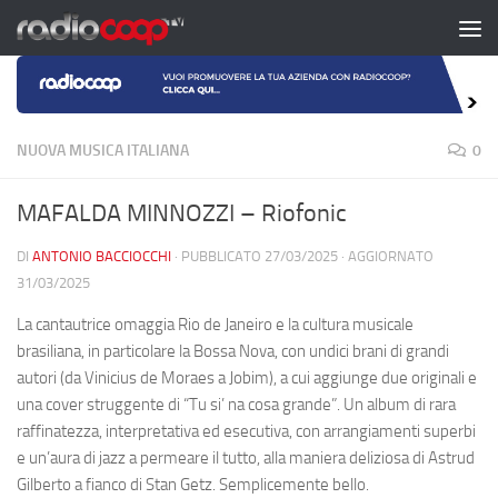
Salta al contenuto
NUOVA MUSICA ITALIANA
0
MAFALDA MINNOZZI – Riofonic
DI
ANTONIO BACCIOCCHI
· PUBBLICATO
27/03/2025
· AGGIORNATO
31/03/2025
La cantautrice omaggia Rio de Janeiro e la cultura musicale
brasiliana, in particolare la Bossa Nova, con undici brani di grandi
autori (da Vinicius de Moraes a Jobim), a cui aggiunge due originali e
una cover struggente di “Tu si’ na cosa grande”. Un album di rara
raffinatezza, interpretativa ed esecutiva, con arrangiamenti superbi
e un’aura di jazz a permeare il tutto, alla maniera deliziosa di Astrud
Gilberto a fianco di Stan Getz. Semplicemente bello.