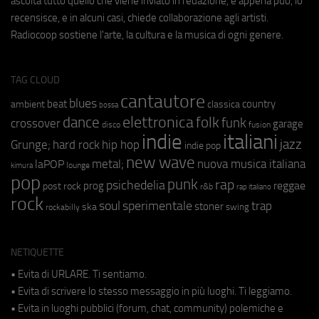
ascolta tutto quello che viene inviato in redazione, e appena può, lo
recensisce, e in alcuni casi, chiede collaborazione agli artisti.
Radiocoop sostiene l'arte, la cultura e la musica di ogni genere.
TAG CLOUD
cantautore
blues
beat
country
ambient
classica
bossa
elettronica
dance
folk
funk
crossover
garage
fusion
disco
indie
italiani
jazz
hip hop
Grunge;
hard rock
indie pop
new wave
metal;
nuova musica italiana
laPOP
lounge
kimura
pop
punk
rap
psichedelia
reggae
prog
post rock
r&b
rap italiano
rock
soul
sperimentale
trap
stoner
ska
swing
rockabilly
NETIQUETTE
• Evita di URLARE. Ti sentiamo.
• Evita di scrivere lo stesso messaggio in più luoghi. Ti leggiamo.
• Evita in luoghi pubblici (forum, chat, community) polemiche e