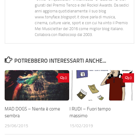
giurati del Premio Tenco e del Rockol Awards. Da sedici
anni aggiorna quotidianamente il suo blog
www.tonyface.blogspot.it dove parla di musica,
cinema, culture varie, sport e con cui ha vinto il Premio
Mei Musicletter del 2016 come miglior blog italiano.
Collabora con Radiocoop dal 2003.
POTREBBERO INTERESSARTI ANCHE...
0
0
MAD DOGS – Niente è come
I RUDI – Fuori tempo
sembra
massimo
29/06/2015
15/02/2019