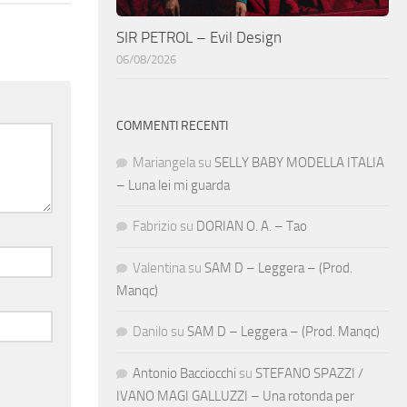
SIR PETROL – Evil Design
06/08/2026
COMMENTI RECENTI
Mariangela
su
SELLY BABY MODELLA ITALIA
– Luna lei mi guarda
Fabrizio
su
DORIAN O. A. – Tao
Valentina
su
SAM D – Leggera – (Prod.
Manqc)
Danilo
su
SAM D – Leggera – (Prod. Manqc)
Antonio Bacciocchi
su
STEFANO SPAZZI /
IVANO MAGI GALLUZZI – Una rotonda per