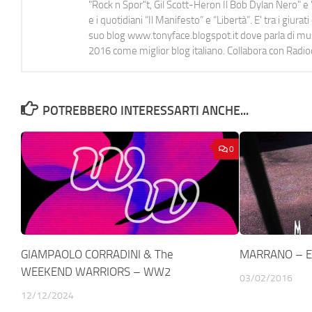
"Rock n Spor"t, Gil Scott-Heron Il Bob Dylan Nero" e "
e i quotidiani “Il Manifesto” e “Libertà”. E' tra i gi
suo blog www.tonyface.blogspot.it dove parla di music
2016 come miglior blog italiano. Collabora con Radi
POTREBBERO INTERESSARTI ANCHE...
0
GIAMPAOLO CORRADINI & The
MARRANO – E
WEEKEND WARRIORS – WW2
03/02/2016
12/12/2024