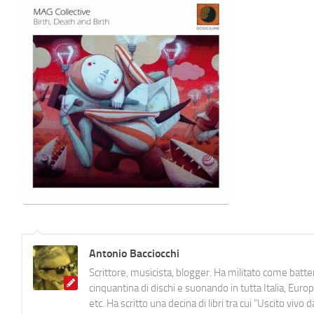
Antonio Bacciocchi
Scrittore, musicista, blogger. Ha militato come batter
cinquantina di dischi e suonando in tutta Italia, E
etc. Ha scritto una decina di libri tra cui "Uscito viv