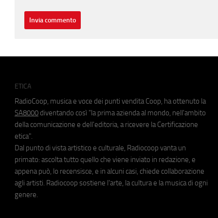
ETICA
RadioCoop, musica e voce dei punti vendita Coop, ha ottenuto la
SA8000
diventando così "la prima azienda al mondo, nell'ambito
della comunicazione e dell'editoria, a ricevere la Certificazione
etica".
Dal punto di vista artistico e culturale, Radiocoop vanta un
primato: ascolta tutto quello che viene inviato in redazione, e
appena può, lo recensisce, e in alcuni casi, chiede collaborazione
agli artisti. Radiocoop sostiene l'arte, la cultura e la musica di ogni
genere.