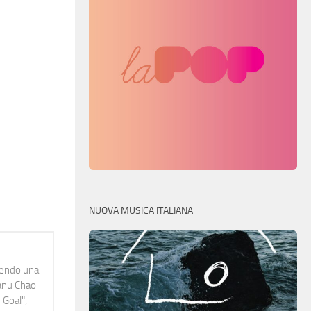
NUOVA MUSICA ITALIANA
idendo una
Manu Chao
 Goal",