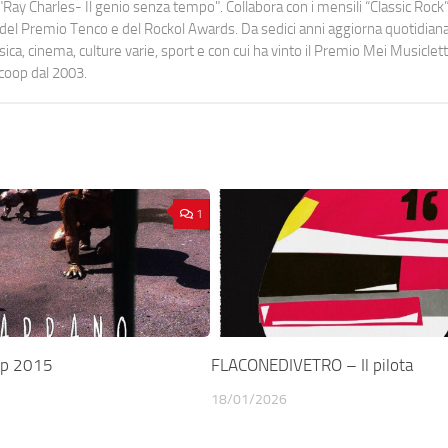
Ray Charles- Il genio senza tempo". Collabora con i mensili “Classic Rock”,
urati del Premio Tenco e del Rockol Awards. Da sedici anni aggiorna quotidia
a, cinema, culture varie, sport e con cui ha vinto il Premio Mei Musiclett
ocoop dal 2003.
1
p 2015
FLACONEDIVETRO – Il pilota
18/01/2026