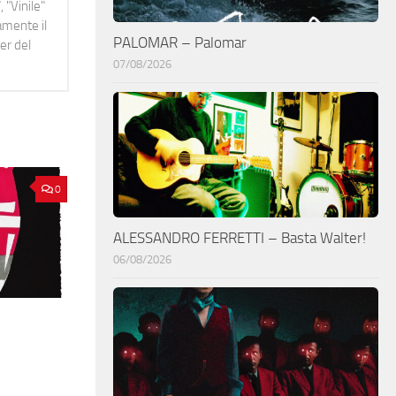
 "Vinile"
namente il
PALOMAR – Palomar
er del
07/08/2026
0
ALESSANDRO FERRETTI – Basta Walter!
06/08/2026