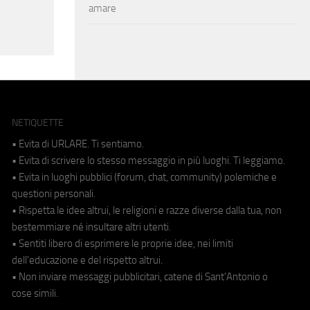
amare
NETIQUETTE
• Evita di URLARE. Ti sentiamo.
• Evita di scrivere lo stesso messaggio in più luoghi. Ti leggiamo.
• Evita in luoghi pubblici (forum, chat, community) polemiche e
questioni personali.
• Rispetta le idee altrui, le religioni e razze diverse dalla tua, non
bestemmiare né insultare altri utenti.
• Sentiti libero di esprimere le proprie idee, nei limiti
dell'educazione e del rispetto altrui.
• Non inviare messaggi pubblicitari, catene di Sant'Antonio o
cose simili.