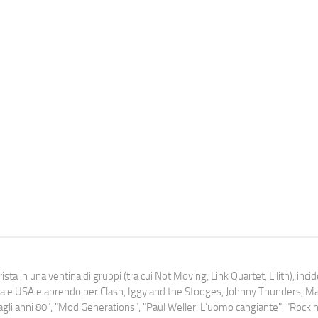
ista in una ventina di gruppi (tra cui Not Moving, Link Quartet, Lilith), inc
uropa e USA e aprendo per Clash, Iggy and the Stooges, Johnny Thunders, 
o dagli anni 80", "Mod Generations", "Paul Weller, L’uomo cangiante", "Rock n