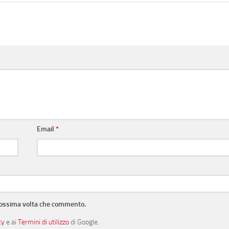
Email
*
prossima volta che commento.
cy
e ai
Termini di utilizzo
di Google.