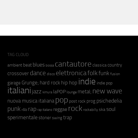
TAG CLOUD
cantautore
blues
beat
country
ambient
classica
bossa
elettronica
dance
folk
funk
crossover
fusion
disco
indie
hip hop
Grunge;
hard rock
garage
indie pop
italiani
new wave
jazz
metal;
laPOP
lounge
kimura
pop
psichedelia
nuova musica italiana
prog
post rock
rock
punk
rap
soul
reggae
ska
r&b
rockabilly
rap italiano
sperimentale
trap
stoner
swing