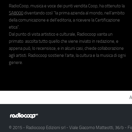
RadioCoop, musica e voce dei punti vendita Coop, ha ottenuto la
SA8000
diventando così "la prima azienda al mondo, nell'ambito
della comunicazione e dell'editoria, a ricevere la Certificazione
etica".
Dal punto di vista artistico e culturale, Radiocoop vanta un
primato: ascolta tutto quello che viene inviato in redazione, e
appena può, lo recensisce, e in alcuni casi, chiede collaborazione
agli artisti. Radiocoop sostiene l'arte, la cultura e la musica di ogni
genere.
A
© 2015 - Radiocoop Edizioni srl - Viale Giacomo Matteotti, 36/b - Fi