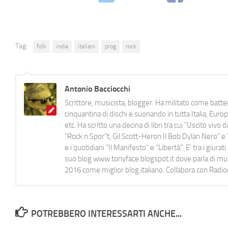
Tag:
folk
indie
italiani
prog
rock
Antonio Bacciocchi
Scrittore, musicista, blogger. Ha militato come batter
cinquantina di dischi e suonando in tutta Italia, E
etc. Ha scritto una decina di libri tra cui "Uscito viv
"Rock n Spor"t, Gil Scott-Heron Il Bob Dylan Nero" e "
e i quotidiani “Il Manifesto” e “Libertà”. E' tra i gi
suo blog www.tonyface.blogspot.it dove parla di music
2016 come miglior blog italiano. Collabora con Radi
POTREBBERO INTERESSARTI ANCHE...