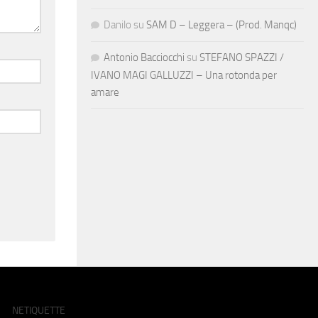
Danilo
su
SAM D – Leggera – (Prod. Manqc)
Antonio Bacciocchi
su
STEFANO SPAZZI /
IVANO MAGI GALLUZZI – Una rotonda per
amare
NETIQUETTE