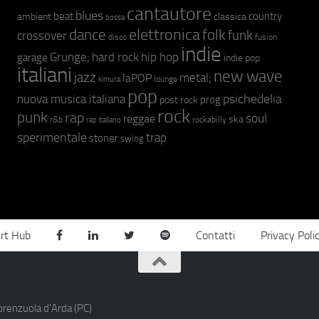
cantautore
blues
beat
country
ambient
classica
bossa
elettronica
dance
folk
funk
crossover
fusion
disco
indie
hip hop
Grunge;
hard rock
garage
indie pop
italiani
new wave
jazz
metal;
laPOP
lounge
kimura
pop
psichedelia
nuova musica italiana
prog
post rock
rock
punk
rap
soul
reggae
ska
r&b
rockabilly
rap italiano
sperimentale
trap
stoner
swing
rt Hub
Contatti
Privacy Poli
orenzuola d'Arda (PC)