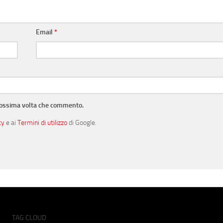
Email
*
prossima volta che commento.
cy
e ai
Termini di utilizzo
di Google.
TAG CLOUD