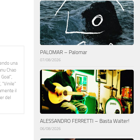
PALOMAR – Palomar
07/08/2026
idendo una
Manu Chao
 Goal",
 "Vinile"
namente il
er del
ALESSANDRO FERRETTI – Basta Walter!
06/08/2026