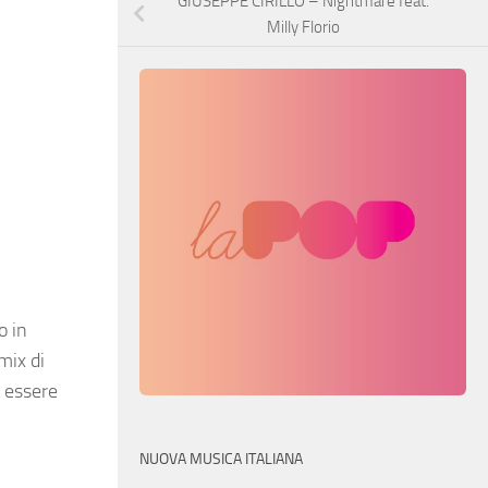
GIUSEPPE CIRILLO – Nightmare feat.
Milly Florio
o in
mix di
e essere
NUOVA MUSICA ITALIANA