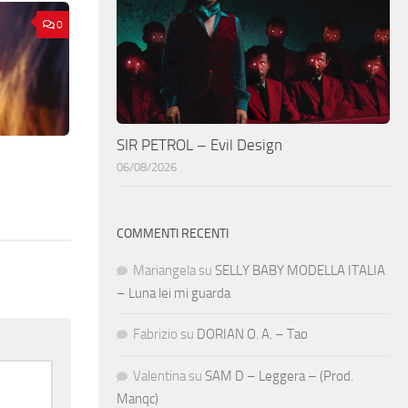
0
SIR PETROL – Evil Design
06/08/2026
COMMENTI RECENTI
Mariangela
su
SELLY BABY MODELLA ITALIA
– Luna lei mi guarda
Fabrizio
su
DORIAN O. A. – Tao
Valentina
su
SAM D – Leggera – (Prod.
Manqc)