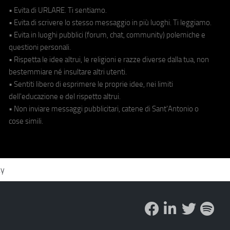
• Evita di URLARE. Ti sentiamo.
• Evita di scrivere lo stesso messaggio in più luoghi. Ti leggiamo.
• Evita in luoghi pubblici (forum, chat, community) polemiche e
questioni personali.
• Rispetta le idee altrui, le religioni e razze diverse dalla tua, non
bestemmiare né insultare altri utenti.
• Sentiti libero di esprimere le proprie idee, nei limiti
dell'educazione e del rispetto altrui.
• Non inviare messaggi pubblicitari, catene di Sant'Antonio o
cose simili.
cy