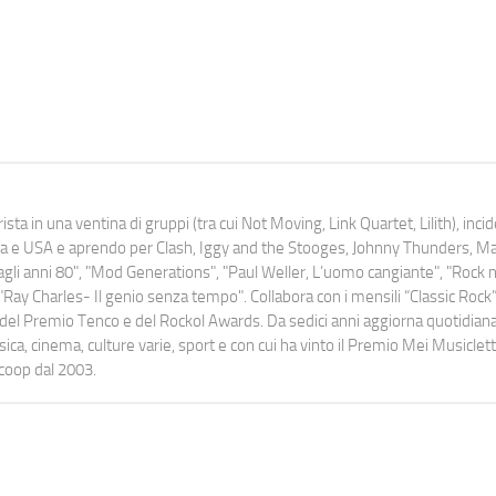
ista in una ventina di gruppi (tra cui Not Moving, Link Quartet, Lilith), inc
uropa e USA e aprendo per Clash, Iggy and the Stooges, Johnny Thunders, 
o dagli anni 80", "Mod Generations", "Paul Weller, L’uomo cangiante", "Rock n
Ray Charles- Il genio senza tempo". Collabora con i mensili “Classic Rock”,
urati del Premio Tenco e del Rockol Awards. Da sedici anni aggiorna quotidia
a, cinema, culture varie, sport e con cui ha vinto il Premio Mei Musiclett
ocoop dal 2003.