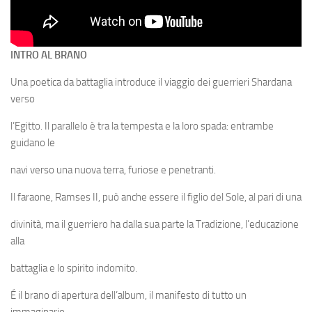
INTRO AL BRANO
Una poetica da battaglia introduce il viaggio dei guerrieri Shardana
verso
l’Egitto. Il parallelo è tra la tempesta e la loro spada: entrambe
guidano le
navi verso una nuova terra, furiose e penetranti.
Il faraone, Ramses II, può anche essere il figlio del Sole, al pari di una
divinità, ma il guerriero ha dalla sua parte la Tradizione, l’educazione
alla
battaglia e lo spirito indomito.
É il brano di apertura dell’album, il manifesto di tutto un
immaginario