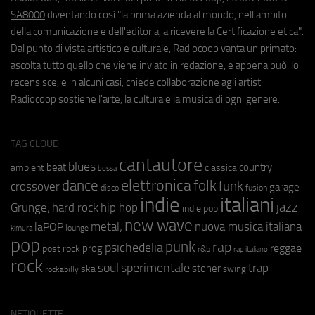
SA8000
diventando così "la prima azienda al mondo, nell'ambito
della comunicazione e dell'editoria, a ricevere la Certificazione etica".
Dal punto di vista artistico e culturale, Radiocoop vanta un primato:
ascolta tutto quello che viene inviato in redazione, e appena può, lo
recensisce, e in alcuni casi, chiede collaborazione agli artisti.
Radiocoop sostiene l'arte, la cultura e la musica di ogni genere.
TAG CLOUD
cantautore
blues
beat
country
ambient
classica
bossa
elettronica
dance
folk
funk
crossover
garage
fusion
disco
indie
italiani
jazz
hip hop
Grunge;
hard rock
indie pop
new wave
metal;
nuova musica italiana
laPOP
lounge
kimura
pop
punk
rap
psichedelia
reggae
prog
post rock
r&b
rap italiano
rock
soul
sperimentale
trap
stoner
ska
swing
rockabilly
NETIQUETTE