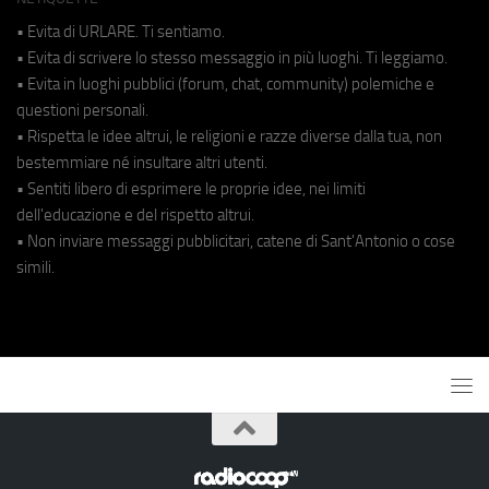
• Evita di URLARE. Ti sentiamo.
• Evita di scrivere lo stesso messaggio in più luoghi. Ti leggiamo.
• Evita in luoghi pubblici (forum, chat, community) polemiche e
questioni personali.
• Rispetta le idee altrui, le religioni e razze diverse dalla tua, non
bestemmiare né insultare altri utenti.
• Sentiti libero di esprimere le proprie idee, nei limiti
dell'educazione e del rispetto altrui.
• Non inviare messaggi pubblicitari, catene di Sant'Antonio o cose
simili.