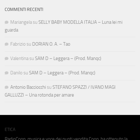
COMMENTI RECENTI
Mariangela
su
SELLY BABY MODELLA ITALIA – Luna lei mi
guarda
Fabrizio
su
DORIAN O. A. – Tao
Valentina
su
SAM D – Leggera – (Prod. Manqc)
Danilo
su
SAM D – Leggera – (Prod. Manqc)
Antonio Bacciocchi
su
STEFANO SPAZZI / IVANO MAGI
GALLUZZI – Una rotonda per amare
ETICA
RadioCoop, musica e voce dei punti vendita Coop, ha ottenuto la