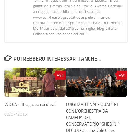
"Vinile" e i quotidiani “Il Manifesto” e “Libertà”. E' tra i
giurati del Premio Tenco e del Rockol Awards. Da sedici
anni aggiorna quotidianamente il suo blog
www.tonyface.blogspot.it dove parla di musica,
cinema, culture varie, sport e con cui ha vinto il Premio
Mei Musicletter del 2016 come miglior blog italiano.
Collabora con Radiocoop dal 2003.
POTREBBERO INTERESSARTI ANCHE...
0
0
VACCA – Il ragazzo coi dread
LUIGI MARTINALE QUARTET
CON L’ORCHESTRA DA
09/07/2015
CAMERA DEL
CONSERVATORIO “GHEDINI”
DI CUNEO – Invisible Cities