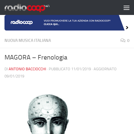
Salta al contenuto
NUOVA MUSICA ITALIANA
0
MAGORA – Frenologia
DI
ANTONIO BACCIOCCHI
· PUBBLICATO
11/01/2019
· AGGIORNATO
09/01/2019