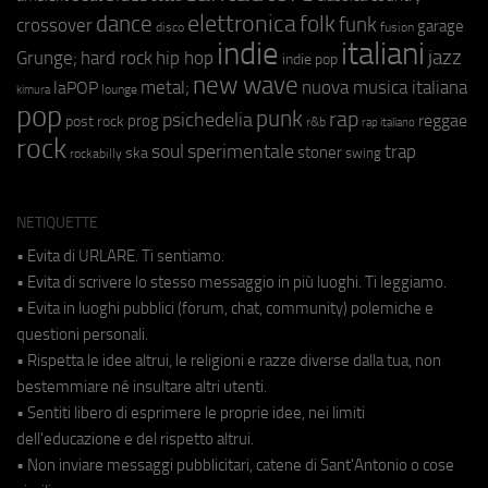
elettronica
dance
folk
funk
crossover
garage
fusion
disco
indie
italiani
jazz
hip hop
Grunge;
hard rock
indie pop
new wave
metal;
nuova musica italiana
laPOP
lounge
kimura
pop
punk
rap
psichedelia
reggae
prog
post rock
r&b
rap italiano
rock
soul
sperimentale
trap
stoner
ska
swing
rockabilly
NETIQUETTE
• Evita di URLARE. Ti sentiamo.
• Evita di scrivere lo stesso messaggio in più luoghi. Ti leggiamo.
• Evita in luoghi pubblici (forum, chat, community) polemiche e
questioni personali.
• Rispetta le idee altrui, le religioni e razze diverse dalla tua, non
bestemmiare né insultare altri utenti.
• Sentiti libero di esprimere le proprie idee, nei limiti
dell'educazione e del rispetto altrui.
• Non inviare messaggi pubblicitari, catene di Sant'Antonio o cose