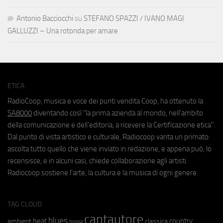
Antonio Bacciocchi
su
STEFANO SPAZZI / IVANO MAGI
GALLUZZI – Una rotonda per amare
ETICA
RadioCoop, musica e voce dei punti vendita Coop, ha ottenuto la
SA8000
diventando così "la prima azienda al mondo, nell'ambito
della comunicazione e dell'editoria, a ricevere la Certificazione etica".
Dal punto di vista artistico e culturale, Radiocoop vanta un primato:
ascolta tutto quello che viene inviato in redazione, e appena può, lo
recensisce, e in alcuni casi, chiede collaborazione agli artisti.
Radiocoop sostiene l'arte, la cultura e la musica di ogni genere.
TAG CLOUD
cantautore
blues
beat
country
ambient
classica
bossa