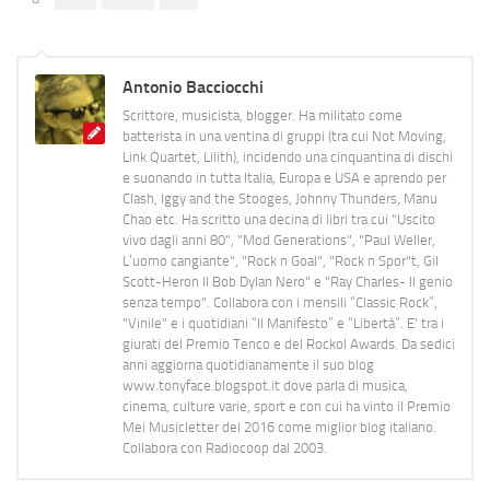
Antonio Bacciocchi
Scrittore, musicista, blogger. Ha militato come
batterista in una ventina di gruppi (tra cui Not Moving,
Link Quartet, Lilith), incidendo una cinquantina di dischi
e suonando in tutta Italia, Europa e USA e aprendo per
Clash, Iggy and the Stooges, Johnny Thunders, Manu
Chao etc. Ha scritto una decina di libri tra cui "Uscito
vivo dagli anni 80", "Mod Generations", "Paul Weller,
L’uomo cangiante", "Rock n Goal", "Rock n Spor"t, Gil
Scott-Heron Il Bob Dylan Nero" e "Ray Charles- Il genio
senza tempo". Collabora con i mensili “Classic Rock”,
"Vinile" e i quotidiani “Il Manifesto” e “Libertà”. E' tra i
giurati del Premio Tenco e del Rockol Awards. Da sedici
anni aggiorna quotidianamente il suo blog
www.tonyface.blogspot.it dove parla di musica,
cinema, culture varie, sport e con cui ha vinto il Premio
Mei Musicletter del 2016 come miglior blog italiano.
Collabora con Radiocoop dal 2003.