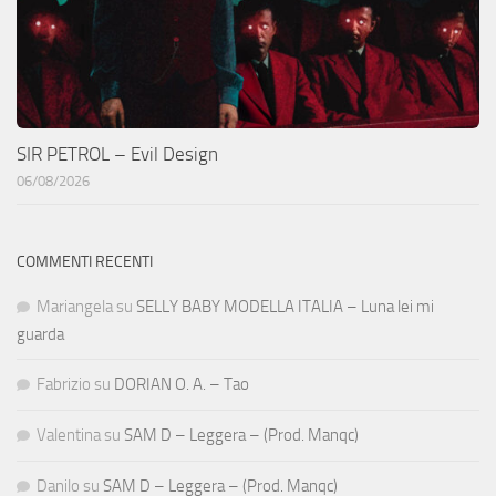
SIR PETROL – Evil Design
06/08/2026
COMMENTI RECENTI
Mariangela
su
SELLY BABY MODELLA ITALIA – Luna lei mi
guarda
Fabrizio
su
DORIAN O. A. – Tao
Valentina
su
SAM D – Leggera – (Prod. Manqc)
Danilo
su
SAM D – Leggera – (Prod. Manqc)