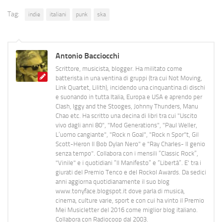
Tag:
indie
italiani
punk
ska
Antonio Bacciocchi
Scrittore, musicista, blogger. Ha militato come
batterista in una ventina di gruppi (tra cui Not Moving,
Link Quartet, Lilith), incidendo una cinquantina di dischi
e suonando in tutta Italia, Europa e USA e aprendo per
Clash, Iggy and the Stooges, Johnny Thunders, Manu
Chao etc. Ha scritto una decina di libri tra cui "Uscito
vivo dagli anni 80", "Mod Generations", "Paul Weller,
L’uomo cangiante", "Rock n Goal", "Rock n Spor"t, Gil
Scott-Heron Il Bob Dylan Nero" e "Ray Charles- Il genio
senza tempo". Collabora con i mensili “Classic Rock”,
"Vinile" e i quotidiani “Il Manifesto” e “Libertà”. E' tra i
giurati del Premio Tenco e del Rockol Awards. Da sedici
anni aggiorna quotidianamente il suo blog
www.tonyface.blogspot.it dove parla di musica,
cinema, culture varie, sport e con cui ha vinto il Premio
Mei Musicletter del 2016 come miglior blog italiano.
Collabora con Radiocoop dal 2003.