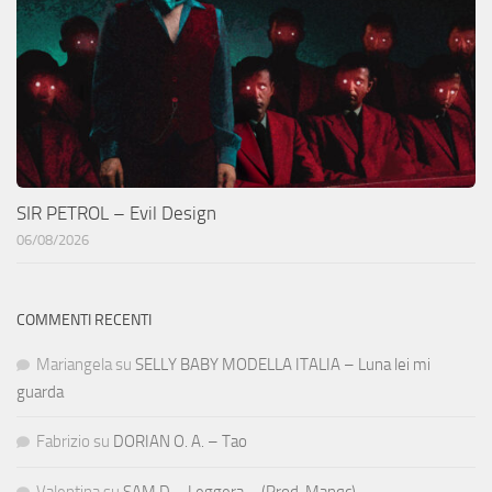
SIR PETROL – Evil Design
06/08/2026
COMMENTI RECENTI
Mariangela
su
SELLY BABY MODELLA ITALIA – Luna lei mi
guarda
Fabrizio
su
DORIAN O. A. – Tao