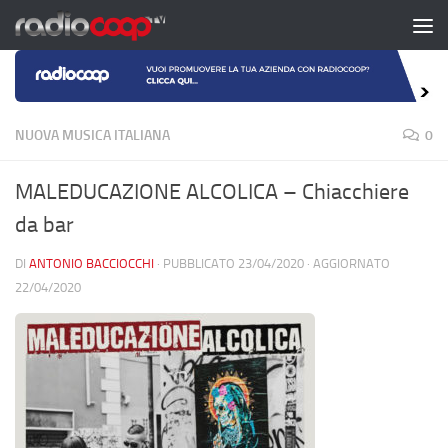
Salta al contenuto
NUOVA MUSICA ITALIANA
0
MALEDUCAZIONE ALCOLICA – Chiacchiere
da bar
DI
ANTONIO BACCIOCCHI
· PUBBLICATO
23/04/2020
· AGGIORNATO
22/04/2020