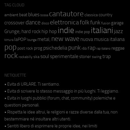
TAG CLOUD
cantautore
blues
beat
country
ambient
classica
bossa
elettronica
dance
folk
funk
crossover
garage
fusion
disco
indie
italiani
jazz
hip hop
Grunge;
hard rock
indie pop
new wave
metal;
nuova musica italiana
laPOP
lounge
kimura
pop
punk
rap
psichedelia
reggae
prog
post rock
r&b
rap italiano
rock
soul
sperimentale
trap
stoner
ska
swing
rockabilly
NETIQUETTE
• Evita di URLARE. Ti sentiamo.
• Evita di scrivere lo stesso messaggio in più luoghi. Ti leggiamo.
• Evita in luoghi pubblici (forum, chat, community) polemiche e
questioni personali.
• Rispetta le idee altrui, le religioni e razze diverse dalla tua, non
bestemmiare né insultare altri utenti.
• Sentiti libero di esprimere le proprie idee, nei limiti