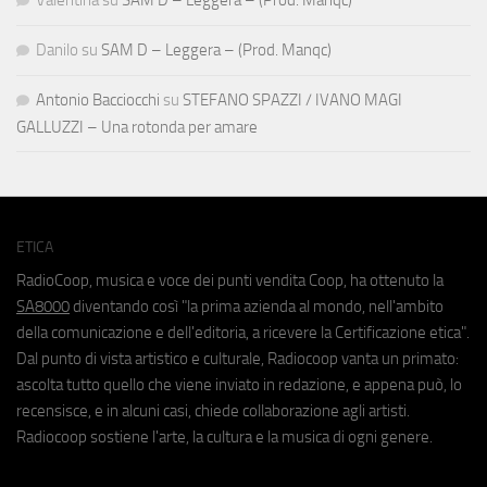
Valentina
su
SAM D – Leggera – (Prod. Manqc)
Danilo
su
SAM D – Leggera – (Prod. Manqc)
Antonio Bacciocchi
su
STEFANO SPAZZI / IVANO MAGI
GALLUZZI – Una rotonda per amare
ETICA
RadioCoop, musica e voce dei punti vendita Coop, ha ottenuto la
SA8000
diventando così "la prima azienda al mondo, nell'ambito
della comunicazione e dell'editoria, a ricevere la Certificazione etica".
Dal punto di vista artistico e culturale, Radiocoop vanta un primato:
ascolta tutto quello che viene inviato in redazione, e appena può, lo
recensisce, e in alcuni casi, chiede collaborazione agli artisti.
Radiocoop sostiene l'arte, la cultura e la musica di ogni genere.