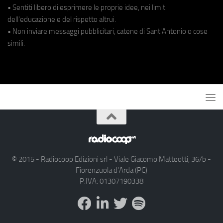
• Sentiti libero di esprimere le proprie idee, nei limiti
dell'educazione e del rispetto altrui.
• Non inviare messaggi pubblicitari, catene di Sant'Antonio o cose
simili.
© 2015 - Radiocoop Edizioni srl - Viale Giacomo Matteotti, 36/b -
Fiorenzuola d'Arda (PC)
P.IVA: 01307190338