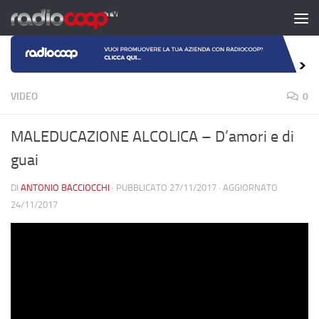
Salta al contenuto
VIDEO
0
MALEDUCAZIONE ALCOLICA – D’amori e di
guai
DI
ANTONIO BACCIOCCHI
· PUBBLICATO
27/11/2017
· AGGIORNATO
24/11/2017