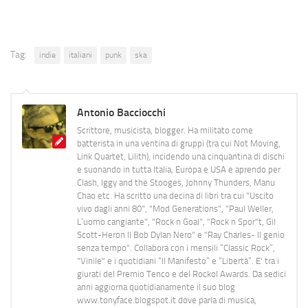
Tag:
indie
italiani
punk
ska
Antonio Bacciocchi
Scrittore, musicista, blogger. Ha militato come
batterista in una ventina di gruppi (tra cui Not Moving,
Link Quartet, Lilith), incidendo una cinquantina di dischi
e suonando in tutta Italia, Europa e USA e aprendo per
Clash, Iggy and the Stooges, Johnny Thunders, Manu
Chao etc. Ha scritto una decina di libri tra cui "Uscito
vivo dagli anni 80", "Mod Generations", "Paul Weller,
L’uomo cangiante", "Rock n Goal", "Rock n Spor"t, Gil
Scott-Heron Il Bob Dylan Nero" e "Ray Charles- Il genio
senza tempo". Collabora con i mensili “Classic Rock”,
"Vinile" e i quotidiani “Il Manifesto” e “Libertà”. E' tra i
giurati del Premio Tenco e del Rockol Awards. Da sedici
anni aggiorna quotidianamente il suo blog
www.tonyface.blogspot.it dove parla di musica,