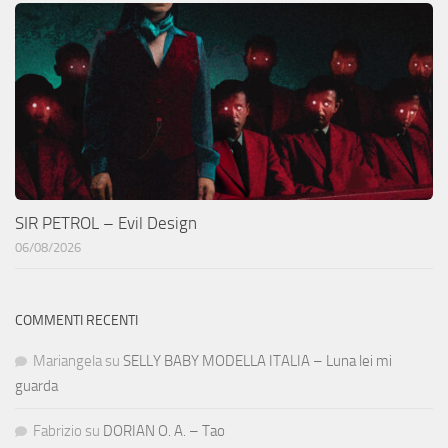
SIR PETROL – Evil Design
06/08/2026
COMMENTI RECENTI
Mariangela
su
SELLY BABY MODELLA ITALIA – Luna lei mi
guarda
Fabrizio
su
DORIAN O. A. – Tao