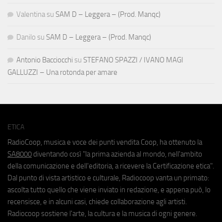
Valentina
su
SAM D – Leggera – (Prod. Manqc)
Danilo
su
SAM D – Leggera – (Prod. Manqc)
Antonio Bacciocchi
su
STEFANO SPAZZI / IVANO MAGI
GALLUZZI – Una rotonda per amare
ETICA
RadioCoop, musica e voce dei punti vendita Coop, ha ottenuto la
SA8000
diventando così "la prima azienda al mondo, nell'ambito
della comunicazione e dell'editoria, a ricevere la Certificazione etica".
Dal punto di vista artistico e culturale, Radiocoop vanta un primato:
ascolta tutto quello che viene inviato in redazione, e appena può, lo
recensisce, e in alcuni casi, chiede collaborazione agli artisti.
Radiocoop sostiene l'arte, la cultura e la musica di ogni genere.