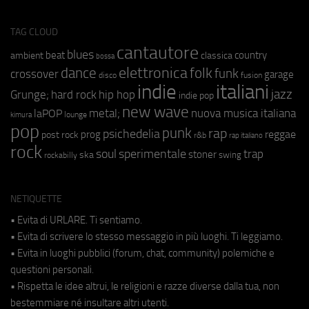
TAG CLOUD
cantautore
blues
beat
country
ambient
classica
bossa
elettronica
dance
folk
funk
crossover
garage
fusion
disco
indie
italiani
jazz
hip hop
Grunge;
hard rock
indie pop
new wave
metal;
nuova musica italiana
laPOP
lounge
kimura
pop
punk
rap
psichedelia
reggae
prog
post rock
r&b
rap italiano
rock
soul
sperimentale
trap
stoner
ska
swing
rockabilly
NETIQUETTE
• Evita di URLARE. Ti sentiamo.
• Evita di scrivere lo stesso messaggio in più luoghi. Ti leggiamo.
• Evita in luoghi pubblici (forum, chat, community) polemiche e
questioni personali.
• Rispetta le idee altrui, le religioni e razze diverse dalla tua, non
bestemmiare né insultare altri utenti.