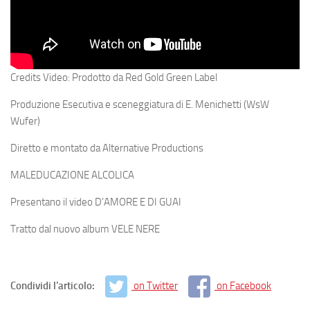
Credits Video: Prodotto da Red Gold Green Label
Produzione Esecutiva e sceneggiatura di E. Menichetti (WsW
Wufer)
Diretto e montato da Alternative Productions
MALEDUCAZIONE ALCOLICA
Presentano il video D’AMORE E DI GUAI
Tratto dal nuovo album VELE NERE
Condividi l'articolo:
on Twitter
on Facebook