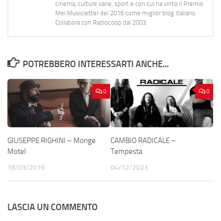
cinema, culture varie, sport e con cui ha vinto il Premio
Mei Musicletter del 2016 come miglior blog italiano.
Collabora con Radiocoop dal 2003.
POTREBBERO INTERESSARTI ANCHE...
0
0
GIUSEPPE RIGHINI – Monge
CAMBIO RADICALE –
Motel
Tempesta
18/03/2016
04/12/2023
LASCIA UN COMMENTO