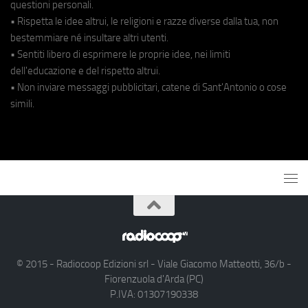
questioni personali.
• Rispetta le idee altrui, le religioni e razze diverse dalla tua, non
bestemmiare né insultare altri utenti.
• Sentiti libero di esprimere le proprie idee, nei limiti
dell'educazione e del rispetto altrui.
• Non inviare messaggi pubblicitari, catene di Sant'Antonio o cose
simili.
© 2015 - Radiocoop Edizioni srl - Viale Giacomo Matteotti, 36/b -
Fiorenzuola d'Arda (PC)
P.IVA: 01307190338