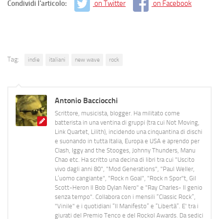
Condividi l'articolo:
on Twitter
on Facebook
Tag:
indie
italiani
new wave
rock
Antonio Bacciocchi
Scrittore, musicista, blogger. Ha militato come
batterista in una ventina di gruppi (tra cui Not Moving,
Link Quartet, Lilith), incidendo una cinquantina di dischi
e suonando in tutta Italia, Europa e USA e aprendo per
Clash, Iggy and the Stooges, Johnny Thunders, Manu
Chao etc. Ha scritto una decina di libri tra cui "Uscito
vivo dagli anni 80", "Mod Generations", "Paul Weller,
L’uomo cangiante", "Rock n Goal", "Rock n Spor"t, Gil
Scott-Heron Il Bob Dylan Nero" e "Ray Charles- Il genio
senza tempo". Collabora con i mensili “Classic Rock”,
"Vinile" e i quotidiani “Il Manifesto” e “Libertà”. E' tra i
giurati del Premio Tenco e del Rockol Awards. Da sedici