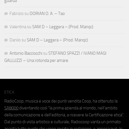
guarda
Fabrizio
su
DORIAN O. A. – Tao
Valentina
su
SAM D – Leggera – (Prod. Manqc)
Danilo
su
SAM D – Leggera – (Prod. Manqc)
Antonio Bacciocchi
su
STEFANO SPAZZI / IVANO MAGI
GALLUZZI – Una rotonda per amare
ETICA
RadioCoop, musica e voce dei punti vendita Coop, ha ottenuto la
SA8000
diventando così "la prima azienda al mondo, nell'ambito
della comunicazione e dell'editoria, a ricevere la Certificazione etica".
Dal punto di vista artistico e culturale, Radiocoop vanta un primato:
ascolta tutto quello che viene inviato in redazione, e appena può, lo