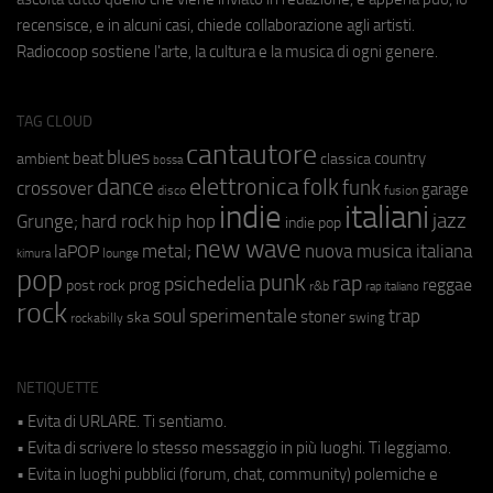
recensisce, e in alcuni casi, chiede collaborazione agli artisti.
Radiocoop sostiene l'arte, la cultura e la musica di ogni genere.
TAG CLOUD
cantautore
blues
beat
country
ambient
classica
bossa
elettronica
dance
folk
funk
crossover
garage
fusion
disco
indie
italiani
jazz
hip hop
Grunge;
hard rock
indie pop
new wave
metal;
nuova musica italiana
laPOP
lounge
kimura
pop
punk
rap
psichedelia
reggae
prog
post rock
r&b
rap italiano
rock
soul
sperimentale
trap
stoner
ska
swing
rockabilly
NETIQUETTE
• Evita di URLARE. Ti sentiamo.
• Evita di scrivere lo stesso messaggio in più luoghi. Ti leggiamo.
• Evita in luoghi pubblici (forum, chat, community) polemiche e