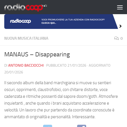
Salta al contenuto
NUOVA MUSICA ITALIANA
0
MANAUS – Disappearing
DI
ANTONIO BACCIOCCHI
· PUBBLICATO
21/01/2026
· AGGIORNATO
20/01/2026
Il secondo album della band marchigiana si muove su sentieri
oscuri, opprimenti, claustrofobici, con chitarre distorte, voce
cadenzata e ritmiche possenti dal sapore doom/goth. Atmosfere
inquietanti , anche quando i brani acquistano accelerazione e
velocità. Un lavoro che pur partendo da coordinate conosciute è
ammantato di originalità e personalità. Interessante.