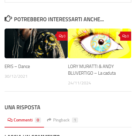
POTREBBERO INTERESSARTI ANCHE...
0
0
ERIS – Dance
LORY MURATTI & ANDY
BLUVERTIGO – La caduta
30/12/2021
24/11/2024
UNA RISPOSTA
Commenti
0
Pingback
1