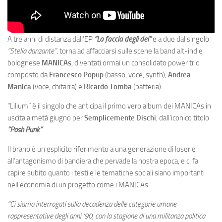
A tre anni di distanza dall’EP
“La faccia degli dei”
e a due dal singolo
“Stella danzante”
, torna ad affacciarsi sulle scene la band alt-indie
bolognese
MANICAs
, diventati ormai un consolidato power trio
composto da
Francesco Popup
(basso, voce, synth),
Andrea
Manica
(voce, chitarra) e
Ricardo Tomba
(batteria).
“Lilium” è il singolo che anticipa il primo vero album dei MANICAs in
uscita a metà giugno per
Semplicemente Dischi
, dall’iconico titolo
“Posh Punk”
.
Il brano è un esplicito riferimento a una generazione di loser e
all’antagonismo di bandiera che pervade la nostra epoca, e ci fa
capire subito quanto i testi e le tematiche sociali siano importanti
nell’economia di un progetto come i MANICAs.
“Ci siamo interrogati sulla decadenza delle categorie umane
rappresentative degli anni ‘90, con la stagione di una militanza politica