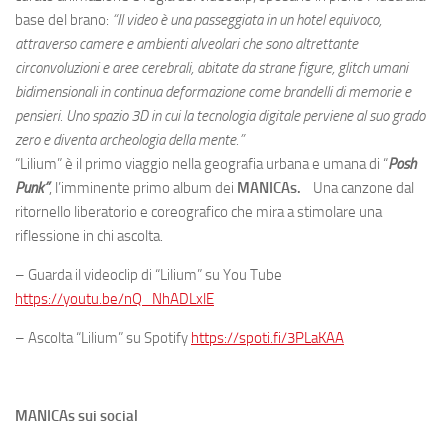
base del brano:
“Il video è una passeggiata in un hotel equivoco,
attraverso camere e ambienti alveolari che sono altrettante
circonvoluzioni e aree cerebrali, abitate da strane figure, glitch umani
bidimensionali in continua deformazione come brandelli di memorie e
pensieri. Uno spazio 3D in cui la tecnologia digitale perviene al suo grado
zero e diventa archeologia della mente.”
“Lilium” è il primo viaggio nella geografia urbana e umana di “
Posh
Punk”
, l’imminente primo album dei
MANICAs.
Una canzone dal
ritornello liberatorio e coreografico che mira a stimolare una
riflessione in chi ascolta.
– Guarda il videoclip di “Lilium” su You Tube
https://youtu.be/nQ_NhADLxlE
– Ascolta “Lilium” su Spotify
https://spoti.fi/3PLaKAA
MANICAs sui social