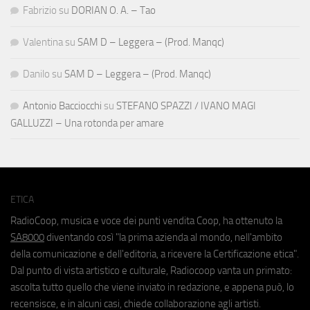
Fabrizio
su
DORIAN O. A. – Tao
Valentina
su
SAM D – Leggera – (Prod. Manqc)
Danilo
su
SAM D – Leggera – (Prod. Manqc)
Antonio Bacciocchi
su
STEFANO SPAZZI / IVANO MAGI
GALLUZZI – Una rotonda per amare
ETICA
RadioCoop, musica e voce dei punti vendita Coop, ha ottenuto la
SA8000
diventando così "la prima azienda al mondo, nell'ambito
della comunicazione e dell'editoria, a ricevere la Certificazione etica".
Dal punto di vista artistico e culturale, Radiocoop vanta un primato:
ascolta tutto quello che viene inviato in redazione, e appena può, lo
recensisce, e in alcuni casi, chiede collaborazione agli artisti.