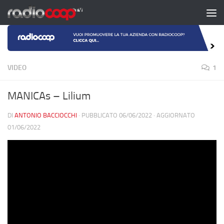
Salta al contenuto
VIDEO
1
MANICAs – Lilium
DI
ANTONIO BACCIOCCHI
· PUBBLICATO
06/06/2022
· AGGIORNATO
01/06/2022