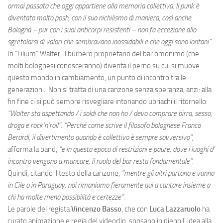
ormai passata che oggi appartiene alla memoria collettiva. Il punk è
diventato molto posh, con il suo nichilismo di maniera, così anche
Bologna – pur con i suoi anticorpi resistenti – non fa eccezione allo
sgretolarsi di valori che sembravano inossidabili e che oggi sono lontani”
.
In “Lilium” Walter, il burbero proprietario del bar omonimo (che
molti bolognesi conosceranno) diventa il perno su cui si muove
questo mondo in cambiamento, un punto di incontro tra le
generazioni. Non si tratta di una canzone senza speranza, anzi: alla
fin fine ci si può sempre risvegliare intonando ubriachi il ritornello:
”Walter sta aspettando / i soldi che non ho / devo comprare birra, sesso,
droga e rock’n’roll”. “Perché come scrive il filosofo bolognese Franco
Berardi, il divertimento quando è collettivo è sempre sovversivo”,
afferma la band,
“e in questa epoca di restrizioni e paure, dove i luoghi d’
incontro vengono a mancare, il ruolo del bar resta fondamentale”.
Quindi, citando il testo della canzone,
”mentre gli altri partono e vanno
in Cile o in Paraguay, noi rimaniamo fieramente qui a cantare insieme a
chi ha molte meno possibilità e certezze”.
Le parole del regista
Vincenzo Basso
, che con
Luca Lazzaruolo
ha
curato animazione e regia del videoclip, sposano in pieno l’ idea alla