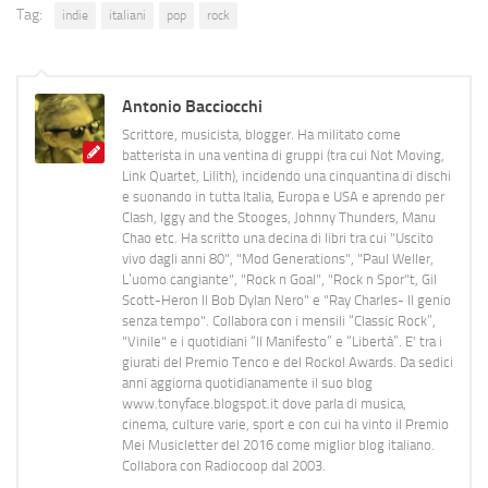
Tag:
indie
italiani
pop
rock
Antonio Bacciocchi
Scrittore, musicista, blogger. Ha militato come
batterista in una ventina di gruppi (tra cui Not Moving,
Link Quartet, Lilith), incidendo una cinquantina di dischi
e suonando in tutta Italia, Europa e USA e aprendo per
Clash, Iggy and the Stooges, Johnny Thunders, Manu
Chao etc. Ha scritto una decina di libri tra cui "Uscito
vivo dagli anni 80", "Mod Generations", "Paul Weller,
L’uomo cangiante", "Rock n Goal", "Rock n Spor"t, Gil
Scott-Heron Il Bob Dylan Nero" e "Ray Charles- Il genio
senza tempo". Collabora con i mensili “Classic Rock”,
"Vinile" e i quotidiani “Il Manifesto” e “Libertà”. E' tra i
giurati del Premio Tenco e del Rockol Awards. Da sedici
anni aggiorna quotidianamente il suo blog
www.tonyface.blogspot.it dove parla di musica,
cinema, culture varie, sport e con cui ha vinto il Premio
Mei Musicletter del 2016 come miglior blog italiano.
Collabora con Radiocoop dal 2003.