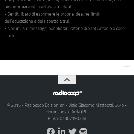
bestemmiare né insultare altri utenti.
• Sentiti libero di esprimere le proprie idee, nei limiti
dell'educazione e del rispetto altrui.
• Non inviare messaggi pubblicitari, catene di Sant'Antonio o cose
simili.
© 2015 - Radiocoop Edizioni srl - Viale Giacomo Matteotti, 36/b -
Fiorenzuola d'Arda (PC)
P.IVA: 01307190338