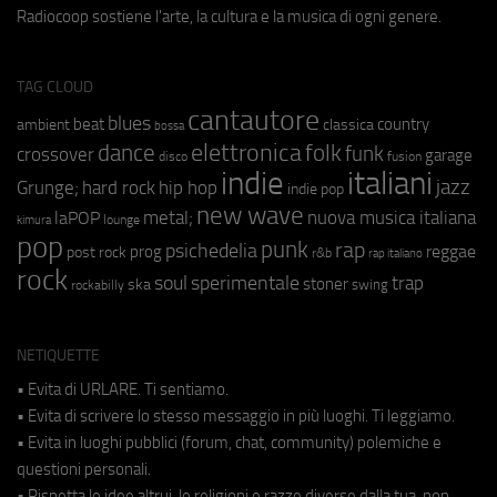
Radiocoop sostiene l'arte, la cultura e la musica di ogni genere.
TAG CLOUD
cantautore
blues
beat
country
ambient
classica
bossa
elettronica
dance
folk
funk
crossover
garage
fusion
disco
indie
italiani
jazz
hip hop
Grunge;
hard rock
indie pop
new wave
nuova musica italiana
metal;
laPOP
lounge
kimura
pop
punk
rap
psichedelia
reggae
prog
post rock
r&b
rap italiano
rock
soul
sperimentale
trap
stoner
ska
swing
rockabilly
NETIQUETTE
• Evita di URLARE. Ti sentiamo.
• Evita di scrivere lo stesso messaggio in più luoghi. Ti leggiamo.
• Evita in luoghi pubblici (forum, chat, community) polemiche e
questioni personali.
• Rispetta le idee altrui, le religioni e razze diverse dalla tua, non