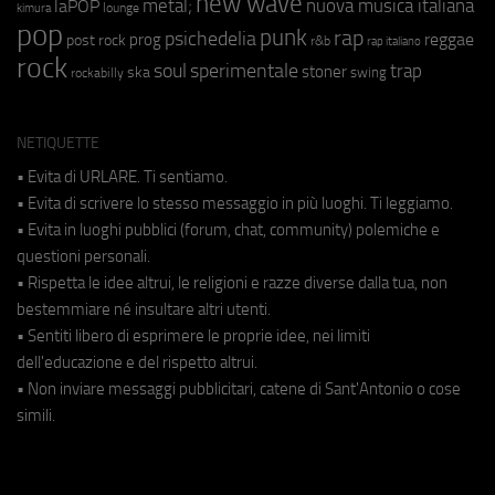
new wave
metal;
nuova musica italiana
laPOP
lounge
kimura
pop
punk
rap
psichedelia
reggae
prog
post rock
r&b
rap italiano
rock
soul
sperimentale
trap
stoner
ska
swing
rockabilly
NETIQUETTE
• Evita di URLARE. Ti sentiamo.
• Evita di scrivere lo stesso messaggio in più luoghi. Ti leggiamo.
• Evita in luoghi pubblici (forum, chat, community) polemiche e
questioni personali.
• Rispetta le idee altrui, le religioni e razze diverse dalla tua, non
bestemmiare né insultare altri utenti.
• Sentiti libero di esprimere le proprie idee, nei limiti
dell'educazione e del rispetto altrui.
• Non inviare messaggi pubblicitari, catene di Sant'Antonio o cose
simili.