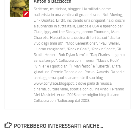
Antonio Bacciocchi
Scrittore, musicista, blogger. Ha militato come
batterista in una ventina di gruppi (tra cui Not Moving,
Link Quartet, Lilith), incidendo una cinquantina di dischi
e suonando in tutta Italia, Europa e USA e aprendo per
Clash, Iggy and the Stooges, Johnny Thunders, Manu
Chao etc. Ha scritto una decina di libri tra cui "Uscito
vivo dagli anni 80", "Mod Generations", "Paul Weller,
L’uomo cangiante", "Rock n Goal", "Rock n Spor"t, Gil
Scott-Heron Il Bob Dylan Nero" e "Ray Charles- Il genio
senza tempo". Collabora con i mensili “Classic Rock”,
"Vinile" e i quotidiani “Il Manifesto” e “Libertà”. E' tra i
giurati del Premio Tenco e del Rockol Awards. Da sedici
anni aggiorna quotidianamente il suo blog
www.tonyface.blogspot.it dove parla di musica,
cinema, culture varie, sport e con cui ha vinto il Premio
Mei Musicletter del 2016 come miglior blog italiano.
Collabora con Radiocoop dal 2003.
POTREBBERO INTERESSARTI ANCHE...