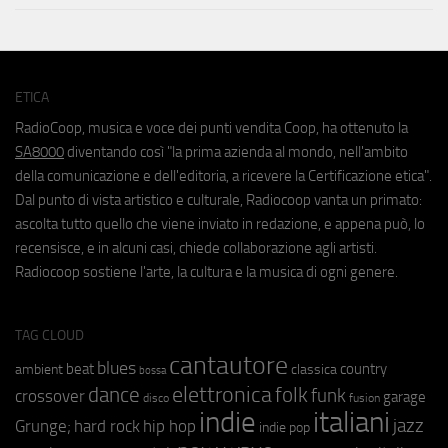
ETICA
RadioCoop, musica e voce dei punti vendita Coop, ha ottenuto la
SA8000
diventando così "la prima azienda al mondo, nell'ambito
della comunicazione e dell'editoria, a ricevere la Certificazione etica".
Dal punto di vista artistico e culturale, Radiocoop vanta un primato:
ascolta tutto quello che viene inviato in redazione, e appena può, lo
recensisce, e in alcuni casi, chiede collaborazione agli artisti.
Radiocoop sostiene l'arte, la cultura e la musica di ogni genere.
TAG CLOUD
cantautore
blues
beat
country
ambient
classica
bossa
elettronica
dance
folk
funk
crossover
garage
fusion
disco
indie
italiani
jazz
hip hop
Grunge;
hard rock
indie pop