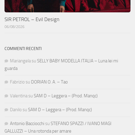
SIR PETROL – Evil Design
06/08/2026
COMMENTI RECENTI
Mariangela
su
SELLY BABY MODELLA ITALIA – Luna lei mi
guarda
Fabrizio
su
DORIAN O. A. – Tao
Valentina
su
SAM D – Leggera – (Prod. Manqc)
Danilo
su
SAM D – Leggera – (Prod. Manqc)
Antonio Bacciocchi
su
STEFANO SPAZZI / IVANO MAGI
GALLUZZI – Una rotonda per amare