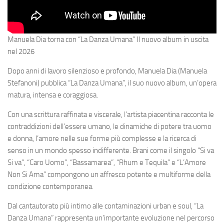
Manuela Dia torna con “La Danza Umana” Il nuovo album in uscita
nel 2026
Dopo anni di lavoro silenzioso e profondo, Manuela Dia (Manuela
Stefanoni) pubblica “La Danza Umana”, il suo nuovo album, un’opera
matura, intensa e coraggiosa.
Con una scrittura raffinata e viscerale, l’artista piacentina racconta le
contraddizioni dell’essere umano, le dinamiche di potere tra uomo
e donna, l’amore nelle sue forme più complesse e la ricerca di
senso in un mondo spesso indifferente. Brani come il singolo “Si va
Si va”, “Caro Uomo”, “Bassamarea”, “Rhum e Tequila” e “L’Amore
Non Si Ama” compongono un affresco potente e multiforme della
condizione contemporanea.
Dal cantautorato più intimo alle contaminazioni urban e soul, “La
Danza Umana” rappresenta un’importante evoluzione nel percorso