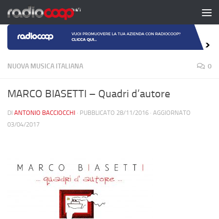
Salta al contenuto
NUOVA MUSICA ITALIANA
0
MARCO BIASETTI – Quadri d’autore
DI
ANTONIO BACCIOCCHI
· PUBBLICATO
28/11/2016
· AGGIORNATO
03/04/2017