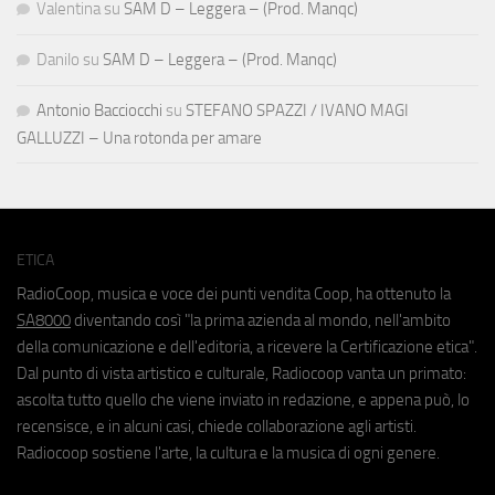
Valentina
su
SAM D – Leggera – (Prod. Manqc)
Danilo
su
SAM D – Leggera – (Prod. Manqc)
Antonio Bacciocchi
su
STEFANO SPAZZI / IVANO MAGI
GALLUZZI – Una rotonda per amare
ETICA
RadioCoop, musica e voce dei punti vendita Coop, ha ottenuto la
SA8000
diventando così "la prima azienda al mondo, nell'ambito
della comunicazione e dell'editoria, a ricevere la Certificazione etica".
Dal punto di vista artistico e culturale, Radiocoop vanta un primato:
ascolta tutto quello che viene inviato in redazione, e appena può, lo
recensisce, e in alcuni casi, chiede collaborazione agli artisti.
Radiocoop sostiene l'arte, la cultura e la musica di ogni genere.