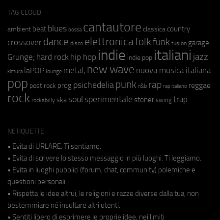
TAG CLOUD
cantautore
blues
beat
country
ambient
classica
bossa
elettronica
dance
folk
funk
crossover
garage
fusion
disco
indie
italiani
jazz
hip hop
Grunge;
hard rock
indie pop
new wave
metal;
nuova musica italiana
laPOP
lounge
kimura
pop
punk
rap
psichedelia
reggae
prog
post rock
r&b
rap italiano
rock
soul
sperimentale
trap
stoner
ska
swing
rockabilly
NETIQUETTE
• Evita di URLARE. Ti sentiamo.
• Evita di scrivere lo stesso messaggio in più luoghi. Ti leggiamo.
• Evita in luoghi pubblici (forum, chat, community) polemiche e
questioni personali.
• Rispetta le idee altrui, le religioni e razze diverse dalla tua, non
bestemmiare né insultare altri utenti.
• Sentiti libero di esprimere le proprie idee, nei limiti