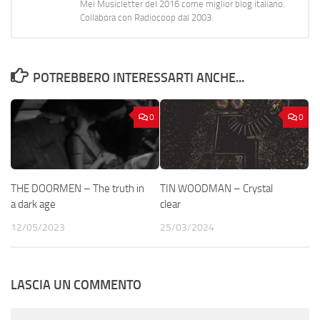
Mei Musicletter del 2016 come miglior blog italiano.
Collabora con Radiocoop dal 2003.
POTREBBERO INTERESSARTI ANCHE...
0
0
THE DOORMEN – The truth in
TIN WOODMAN – Crystal
a dark age
clear
12/05/2023
25/03/2024
LASCIA UN COMMENTO