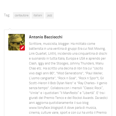
Tag:
cantautore
italiani
jazz
Antonio Bacciocchi
Scrittore, musicista, blogger. Ha militato come
batterista in una ventina di gruppi (tra cui Not Moving,
Link Quartet, Lilith), incidendo una cinquantina di dischi
e suonando in tutta Italia, Europa e USA e aprendo per
Clash, Iggy and the Stooges, Johnny Thunders, Manu
Chao etc. Ha scritto una decina di libri tra cui "Uscito
vivo dagli anni 80", "Mod Generations", "Paul Weller,
L’uomo cangiante", "Rock n Goal", "Rock n Spor"t, Gil
Scott-Heron Il Bob Dylan Nero" e "Ray Charles- Il genio
senza tempo". Collabora con i mensili “Classic Rock”,
"Vinile" e i quotidiani “Il Manifesto” e “Libertà”. E' tra i
giurati del Premio Tenco e del Rockol Awards. Da sedici
anni aggiorna quotidianamente il suo blog
www.tonyface.blogspot.it dove parla di musica,
cinema, culture varie, sport e con cui ha vinto il Premio