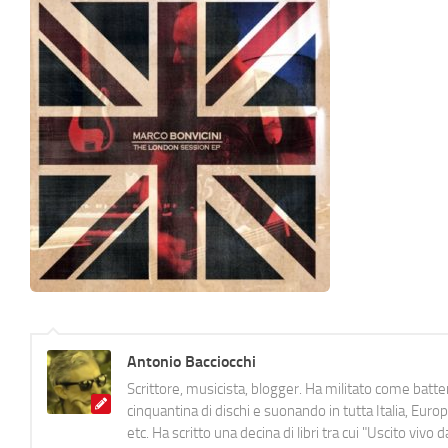
Antonio Bacciocchi
Scrittore, musicista, blogger. Ha militato come batter
cinquantina di dischi e suonando in tutta Italia, E
etc. Ha scritto una decina di libri tra cui "Uscito viv