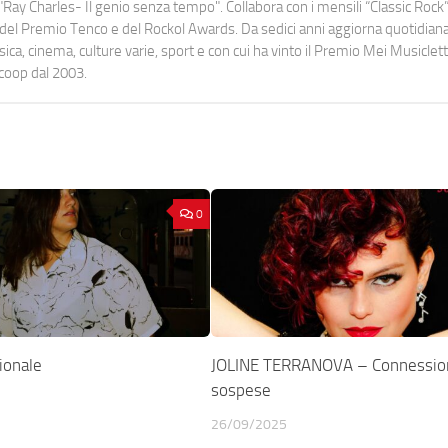
Ray Charles- Il genio senza tempo". Collabora con i mensili “Classic Rock”,
urati del Premio Tenco e del Rockol Awards. Da sedici anni aggiorna quotidia
a, cinema, culture varie, sport e con cui ha vinto il Premio Mei Musiclett
ocoop dal 2003.
0
ionale
JOLINE TERRANOVA – Connessio
sospese
26/09/2025