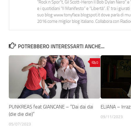
"Rock n Spor"t, Gil Scott-Heron Il Bob Dylan Nero" e "
e i quotidiani “Il Manifesto” e “Libertà”. E' tra i gi
suo blog www.tonyface.blogspot.it dove parla di music
2016 come miglior blog italiano. Collabora con Radi
POTREBBERO INTERESSARTI ANCHE...
0
PUNKREAS feat GIANCANE – “Dai dai dai
ELIANA – Irraz
(die die die)”
09/11/2023
05/07/2023