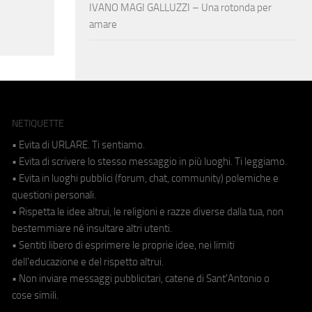
IVANO MAGI GALLUZZI – Una rotonda per
amare
NETIQUETTE
• Evita di URLARE. Ti sentiamo.
• Evita di scrivere lo stesso messaggio in più luoghi. Ti leggiamo.
• Evita in luoghi pubblici (forum, chat, community) polemiche e
questioni personali.
• Rispetta le idee altrui, le religioni e razze diverse dalla tua, non
bestemmiare né insultare altri utenti.
• Sentiti libero di esprimere le proprie idee, nei limiti
dell'educazione e del rispetto altrui.
• Non inviare messaggi pubblicitari, catene di Sant'Antonio o
cose simili.