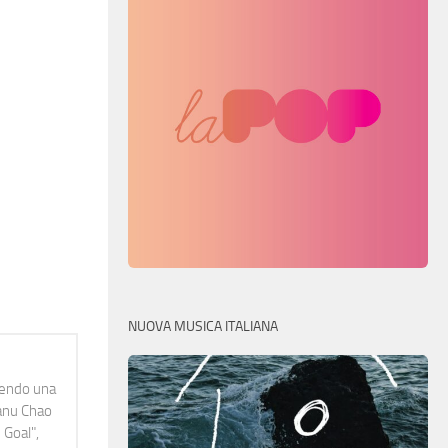
NUOVA MUSICA ITALIANA
idendo una
Manu Chao
 Goal",