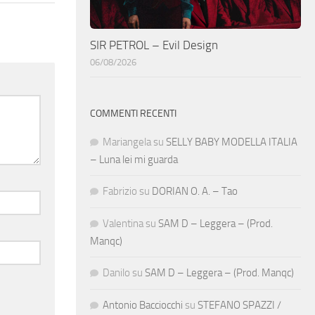
SIR PETROL – Evil Design
06/08/2026
COMMENTI RECENTI
Mariangela
su
SELLY BABY MODELLA ITALIA
– Luna lei mi guarda
Fabrizio
su
DORIAN O. A. – Tao
Valentina
su
SAM D – Leggera – (Prod.
Manqc)
Danilo
su
SAM D – Leggera – (Prod. Manqc)
Antonio Bacciocchi
su
STEFANO SPAZZI /