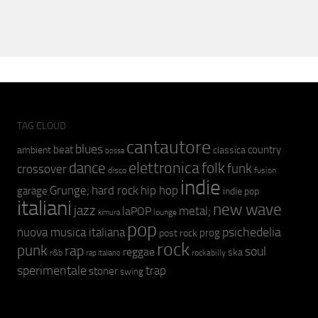
TAG CLOUD
cantautore
blues
beat
country
ambient
classica
bossa
elettronica
dance
folk
funk
crossover
fusion
disco
indie
hip hop
Grunge;
hard rock
garage
indie pop
italiani
new wave
jazz
metal;
laPOP
lounge
kimura
pop
psichedelia
nuova musica italiana
prog
post rock
rock
punk
rap
soul
reggae
ska
r&b
rockabilly
rap italiano
sperimentale
trap
stoner
swing