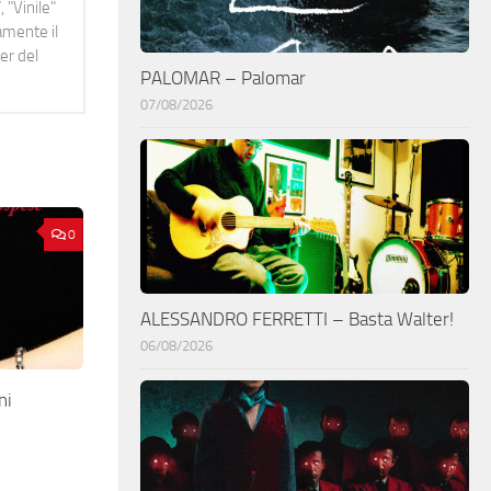
 "Vinile"
namente il
er del
PALOMAR – Palomar
07/08/2026
0
ALESSANDRO FERRETTI – Basta Walter!
06/08/2026
ni