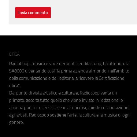
ETICA
RadioCoop, musica e voce dei punti vendita Coop, ha ottenuto la
SA8000
diventando così "la prima azienda al mondo, nell'ambito
della comunicazione e dell'editoria, a ricevere la Certificazione
etica".
Dal punto di vista artistico e culturale, Radiocoop vanta un
primato: ascolta tutto quello che viene inviato in redazione, e
appena può, lo recensisce, e in alcuni casi, chiede collaborazione
agli artisti. Radiocoop sostiene l'arte, la cultura e la musica di ogni
genere.