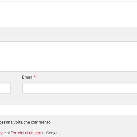
Email
*
prossima volta che commento.
cy
e ai
Termini di utilizzo
di Google.