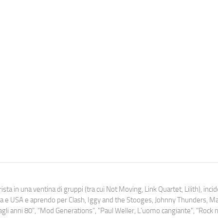
ista in una ventina di gruppi (tra cui Not Moving, Link Quartet, Lilith), inc
uropa e USA e aprendo per Clash, Iggy and the Stooges, Johnny Thunders, 
o dagli anni 80", "Mod Generations", "Paul Weller, L’uomo cangiante", "Rock n