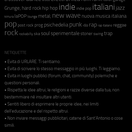
indie
italiani
jazz
hip hop
Grunge;
hard rock
indie pop
new wave
metal;
nuova musica italiana
laPOP
lounge
kimura
pop
punk
rap
psichedelia
reggae
prog
post rock
r&b
rap italiano
rock
soul
sperimentale
trap
stoner
ska
swing
rockabilly
NETIQUETTE
• Evita di URLARE. Ti sentiamo.
• Evita di scrivere lo stesso messaggio in più luoghi. Ti leggiamo.
• Evita in luoghi pubblici (forum, chat, community) polemiche e
questioni personali.
• Rispetta le idee altrui, le religioni e razze diverse dalla tua, non
bestemmiare né insultare altri utenti.
• Sentiti libero di esprimere le proprie idee, nei limiti
dell'educazione e del rispetto altrui.
• Non inviare messaggi pubblicitari, catene di Sant'Antonio o cose
simili.