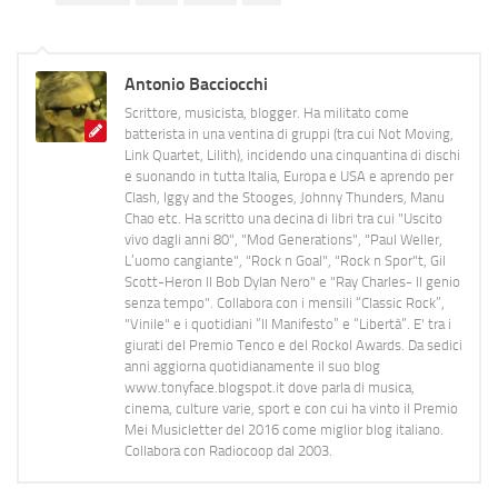
Antonio Bacciocchi
Scrittore, musicista, blogger. Ha militato come
batterista in una ventina di gruppi (tra cui Not Moving,
Link Quartet, Lilith), incidendo una cinquantina di dischi
e suonando in tutta Italia, Europa e USA e aprendo per
Clash, Iggy and the Stooges, Johnny Thunders, Manu
Chao etc. Ha scritto una decina di libri tra cui "Uscito
vivo dagli anni 80", "Mod Generations", "Paul Weller,
L’uomo cangiante", "Rock n Goal", "Rock n Spor"t, Gil
Scott-Heron Il Bob Dylan Nero" e "Ray Charles- Il genio
senza tempo". Collabora con i mensili “Classic Rock”,
"Vinile" e i quotidiani “Il Manifesto” e “Libertà”. E' tra i
giurati del Premio Tenco e del Rockol Awards. Da sedici
anni aggiorna quotidianamente il suo blog
www.tonyface.blogspot.it dove parla di musica,
cinema, culture varie, sport e con cui ha vinto il Premio
Mei Musicletter del 2016 come miglior blog italiano.
Collabora con Radiocoop dal 2003.