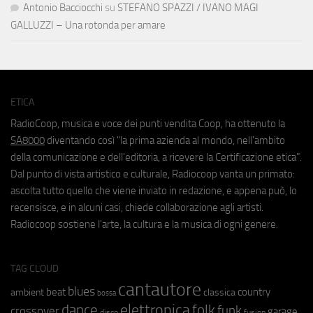
Antonio Bacciocchi
su
STEFANO SPAZZI / IVANO MAGI
GALLUZZI – Una rotonda per amare
ETICA
RadioCoop, musica e voce dei punti vendita Coop, ha ottenuto la
SA8000
diventando così "la prima azienda al mondo, nell'ambito
della comunicazione e dell'editoria, a ricevere la Certificazione etica".
Dal punto di vista artistico e culturale, Radiocoop vanta un primato:
ascolta tutto quello che viene inviato in redazione, e appena può, lo
recensisce, e in alcuni casi, chiede collaborazione agli artisti.
Radiocoop sostiene l'arte, la cultura e la musica di ogni genere.
TAG CLOUD
cantautore
blues
beat
country
ambient
classica
bossa
elettronica
dance
folk
funk
crossover
garage
fusion
disco