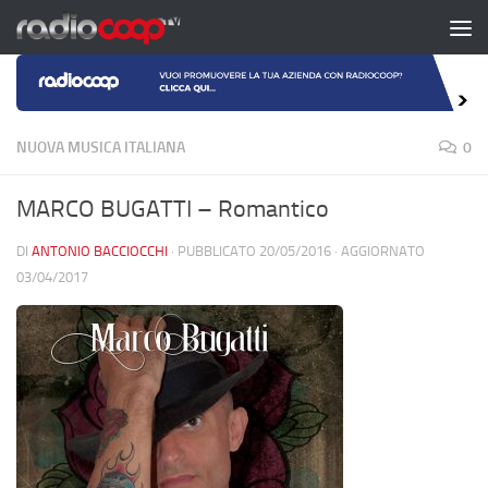
Salta al contenuto
NUOVA MUSICA ITALIANA
0
MARCO BUGATTI – Romantico
DI
ANTONIO BACCIOCCHI
· PUBBLICATO
20/05/2016
· AGGIORNATO
03/04/2017