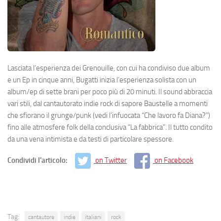
Lasciata l’esperienza dei Grenouille, con cui ha condiviso due album
e un Ep in cinque anni, Bugatti inizia l’esperienza solista con un
album/ep di sette brani per poco più di 20 minuti. Il sound abbraccia
vari stili, dal cantautorato indie rock di sapore Baustelle a momenti
che sfiorano il grunge/punk (vedi l’infuocata “Che lavoro fa Diana?”)
fino alle atmosfere folk della conclusiva “La fabbrica”. Il tutto condito
da una vena intimista e da testi di particolare spessore.
Condividi l'articolo:
on Twitter
on Facebook
Tag:
cantautore
indie
italiani
rock