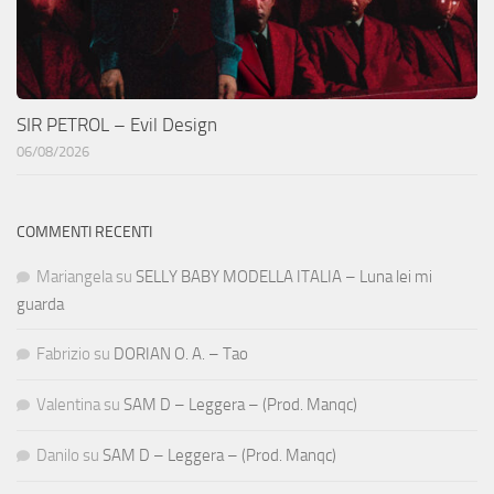
SIR PETROL – Evil Design
06/08/2026
COMMENTI RECENTI
Mariangela
su
SELLY BABY MODELLA ITALIA – Luna lei mi
guarda
Fabrizio
su
DORIAN O. A. – Tao
Valentina
su
SAM D – Leggera – (Prod. Manqc)
Danilo
su
SAM D – Leggera – (Prod. Manqc)