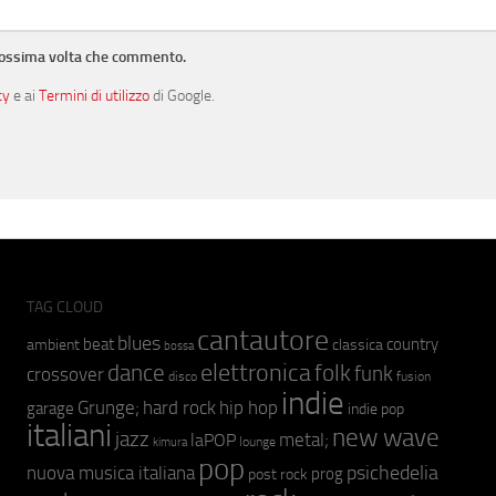
prossima volta che commento.
cy
e ai
Termini di utilizzo
di Google.
TAG CLOUD
cantautore
blues
beat
country
ambient
classica
bossa
elettronica
dance
folk
funk
crossover
fusion
disco
indie
hip hop
Grunge;
hard rock
garage
indie pop
italiani
new wave
jazz
metal;
laPOP
lounge
kimura
pop
psichedelia
nuova musica italiana
prog
post rock