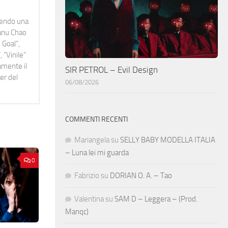
idendo una
Manu Chao
 Goal",
 "Vinile"
namente il
SIR PETROL – Evil Design
er del
06/08/2026
COMMENTI RECENTI
Mariangela
su
SELLY BABY MODELLA ITALIA
– Luna lei mi guarda
0
Fabrizio
su
DORIAN O. A. – Tao
Valentina
su
SAM D – Leggera – (Prod.
Manqc)