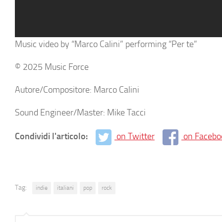
Music video by “Marco Calini” performing “Per te”
© 2025 Music Force
Autore/Compositore: Marco Calini
Sound Engineer/Master: Mike Tacci
Condividi l'articolo:
on Twitter
on Facebo
Tag:
indie
italiani
pop
rock