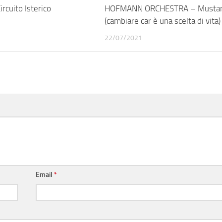
rcuito Isterico
HOFMANN ORCHESTRA – Musta
(cambiare car è una scelta di vita)
22/07/2021
Email
*