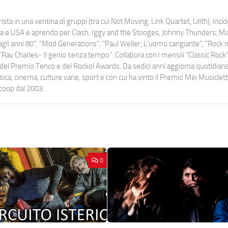
ista in una ventina di gruppi (tra cui Not Moving, Link Quartet, Lilith), inc
uropa e USA e aprendo per Clash, Iggy and the Stooges, Johnny Thunders, 
o dagli anni 80", "Mod Generations", "Paul Weller, L’uomo cangiante", "Rock n
Ray Charles- Il genio senza tempo". Collabora con i mensili “Classic Rock”,
urati del Premio Tenco e del Rockol Awards. Da sedici anni aggiorna quotidia
a, cinema, culture varie, sport e con cui ha vinto il Premio Mei Musiclett
ocoop dal 2003.
0